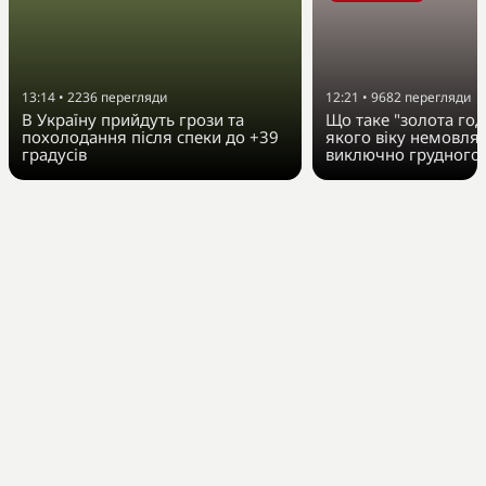
13:14
•
2236
перегляди
12:21
•
9682
перегляди
В Україну прийдуть грози та
Що таке "золота год
похолодання після спеки до +39
якого віку немовля
градусів
виключно грудного