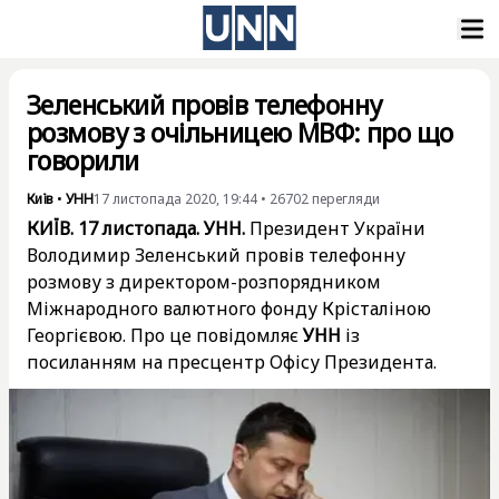
Зеленський провів телефонну
розмову з очільницею МВФ: про що
говорили
Київ
•
УНН
17 листопада 2020, 19:44
•
26702
перегляди
КИЇВ. 17 листопада. УНН.
Президент України
Володимир Зеленський провів телефонну
розмову з директором-розпорядником
Міжнародного валютного фонду Крісталіною
Георгієвою. Про це повідомляє
УНН
із
посиланням на пресцентр Офісу Президента.