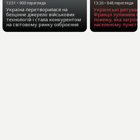
13:26
•
848
перегляди
13:51
•
900
перегляди
Українські рятувал
Україна перетворилася на
Франції зупинили л
безцінне джерело військових
пожежу, яка загрож
технологій і стала конкурентом
населеному пункту
на світовому ринку озброєння