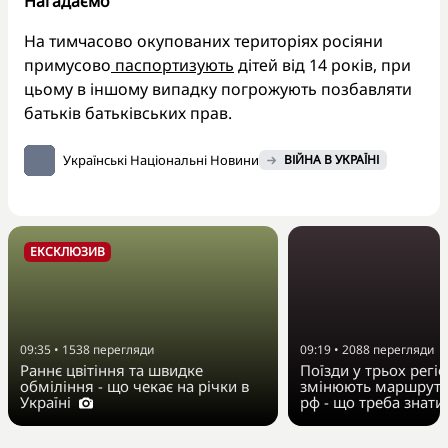
Нагадаємо
На тимчасово окупованих територіях росіяни
примусово
паспортизують
дітей від 14 років, при
цьому в іншому випадку погрожують позбавляти
батьків батьківських прав.
Українські Національні Новини
ВІЙНА В УКРАЇНІ
ЕКСКЛЮЗИВ
09:35
•
1538
перегляди
09:19
•
2088
перегляди
Раннє цвітіння та швидке
Поїзди у трьох регі
обміління - що чекає на річки в
змінюють маршрут 
Україні
рф - що треба знати