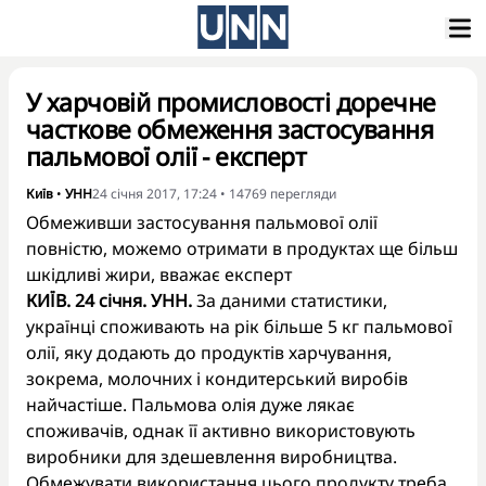
У харчовій промисловості доречне
часткове обмеження застосування
пальмової олії - експерт
Київ
•
УНН
24 січня 2017, 17:24
•
14769
перегляди
Обмеживши застосування пальмової олії
повністю, можемо отримати в продуктах ще більш
шкідливі жири, вважає експерт
КИЇВ. 24 січня. УНН.
За даними статистики,
українці споживають на рік більше 5 кг пальмової
олії, яку додають до продуктів харчування,
зокрема, молочних і кондитерський виробів
найчастіше. Пальмова олія дуже лякає
споживачів, однак її активно використовують
виробники для здешевлення виробництва.
Обмежувати використання цього продукту треба