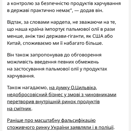
а контролю за безпечністю продуктів харчування
в державі практично немає”, — додав він.
Відтак, за словами нардепа, не зважаючи на те,
що наша країна імпортує пальмової олії в рази
менше, аніж такі держави-гіганти, як США або
Китай, споживаємо ми її набагато більше.
Він також запропонував до обговорення
можливість введення певних обмежень
на застосування пальмової олії у продуктах
харчування.
Також нагадаємо,
на думку О.Цильвіка,
недобросовісний бізнес у змові з чиновниками
перетворив внутрішній ринок продуктів
на смітник
.
Раніше про масштабну фальсифікацію
споживчого ринку України заявляли і в поліції
.