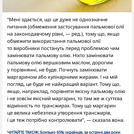
“Мені здається, що це дуже не однозначне
питання (обмеження застосування пальмової олії
на законодавчому рівні, — ред.), тому що, якщо
обмежити використання пальмової олії
то виробники постануть перед проблемою чим
замінювати пальмову олію. Ніхто замінювати
пальмову олію вершковим маслом, дорогим
у порівнянні, не буде. Почнуть замінювати
маргарином або кулінарними жирами. І на мій
погляд, це буде не найкращий варіант. Тому що,
якщо, наприклад, порівняти якісну пальмову олію
і не зовсім якісний маргарин, то там же ж суттєва
відмінність по трансжирах. Тому що маргарин
це велика небезпека утворення трансжирів,
і це теж потрібно контролювати”, — сказала вона.
ЧИТАЙТЕ ТАКОЖ:
Близько 65% українців, за останні два роки