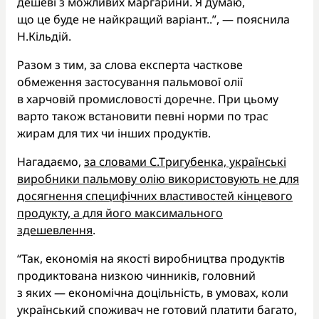
дешеві з можливих маргарини. Я думаю,
що це буде не найкращий варіант..”, — пояснила
Н.Кільдій.
Разом з тим, за слова експерта часткове
обмеження застосування пальмової олії
в харчовій промисловості доречне. При цьому
варто також встановити певні норми по трас
жирам для тих чи інших продуктів.
Нагадаємо,
за словами С.Тригубенка, українські
виробники пальмову олію використовують не для
досягнення специфічних властивостей кінцевого
продукту, а для його максимального
здешевлення
.
“Так, економія на якості виробництва продуктів
продиктована низкою чинників, головний
з яких — економічна доцільність, в умовах, коли
український споживач не готовий платити багато,