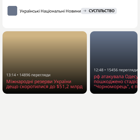
Українські Національні Новини
СУСПІЛЬСТВО
12:48
•
15456
перегляди
13:14
•
14896
перегляди
рф атакувала Одесу
Міжнародні резерви України
пошкоджено стадіо
дещо скоротилися до $51,2 млрд
"Чорноморець", є п