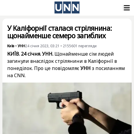
У Каліфорнії сталася стрілянина:
щонайменше семеро загиблих
Київ
•
УНН
24 січня 2023, 03:21
•
2155601
перегляди
КИЇВ. 24 січня. УНН.
Щонайменше сім людей
загинули внаслідок стрілянини в Каліфорнії в
понеділок. Про це повідомляє
УНН
з посиланням
на CNN.