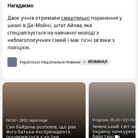
Нагадаємо
Двоє учнів отримали
смертельні
поранення у
школі в Де-Мойні, штат Айова, яка
спеціалізується на навчанні молоді з
неблагополучних сімей і має тісні зв'язки з
поліцією.
Українські Національні Новини
КРИМІНАЛ
9 серпня, 00:20
•
32174
п
06:56
•
2892
перегляди
Зеленський: світ не
Син Байдена розповів, що рак
Україну конкурент
його батька-експрезидента
балістиці
поширюється у кістки