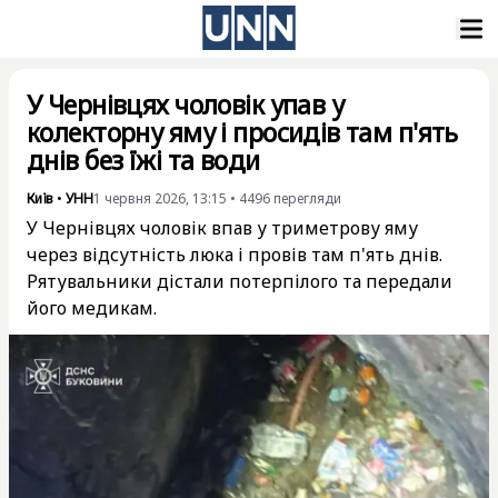
У Чернівцях чоловік упав у
колекторну яму і просидів там п'ять
днів без їжі та води
Київ
•
УНН
1 червня 2026, 13:15
•
4496
перегляди
У Чернівцях чоловік впав у триметрову яму
через відсутність люка і провів там п'ять днів.
Рятувальники дістали потерпілого та передали
його медикам.