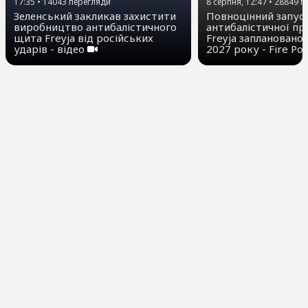
17:35
•
14043
перегляди
8 серпня, 12:47
•
28849
п
Зеленський закликав захистити
Повноцінний запус
виробництво антибалістичного
антибалістичної п
щита Freyja від російських
Freyja заплановано
ударів - відео
2027 року - Fire Po