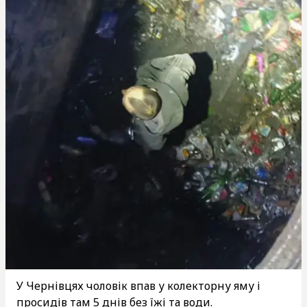
У Чернівцях чоловік впав у колекторну яму і
просидів там 5 днів без їжі та води.