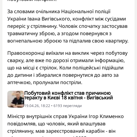
За словами очільника Національної поліції
України Івана Вигівського, конфлікт між сусідами
переріс у стрілянину. Чоловік спочатку застосував
травматичну зброю, а згодом повернувся з
вогнепальною зброєю та підпалив свою квартиру.
Правоохоронці виїхали на виклик через побутову
сварку, але вже по дорозі отримали інформацію,
що на місці є стрілок. Коли поліцейські підійшли
до дитини і збиралися повернутися до авто за
аптечкою, пролунали постріли.
Побутовий конфлікт став причиною
теракту в Києві 18 квітня - Вигівський
19.04.26, 18:22 • 6193 перегляди
Міністр внутрішніх справ України Ігор Клименко
повідомляв, що чоловік, який влаштував
стрілянину, мав зареєстрований карабін - він