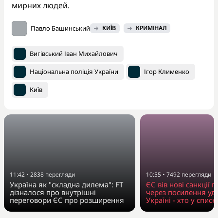
мирних людей.
Павло Башинський
КИЇВ
КРИМІНАЛ
Вигівський Іван Михайлович
Національна поліція України
Ігор Клименко
Київ
11:42
•
2838
перегляди
10:55
•
7492
перегляди
Україна як "складна дилема": FT
ЄС вів нові санкції п
дізналося про внутрішні
через посилення уда
переговори ЄС про розширення
Україні - хто у списк