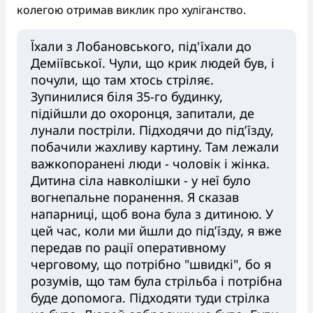
колегою отримав виклик про хуліганство.
Їхали з Лобановського, під'їхали до
Деміївської. Чули, що крик людей був, і
почули, що там хтось стріляє.
Зупинилися біля 35-го будинку,
підійшли до охоронця, запитали, де
лунали постріли. Підходячи до під’їзду,
побачили жахливу картину. Там лежали
важкопоранені люди - чоловік і жінка.
Дитина сіла навколішки - у неї було
вогнепальне поранення. Я сказав
напарниці, щоб вона була з дитиною. У
цей час, коли ми йшли до під’їзду, я вже
передав по рації оперативному
черговому, що потрібно "швидкі", бо я
розумів, що там була стрільба і потрібна
буде допомога. Підходяти туди стрілка