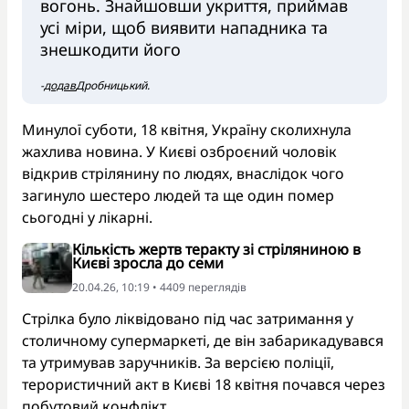
вогонь. Знайшовши укриття, приймав
усі міри, щоб виявити нападника та
знешкодити його
-
додав
Дробницький.
Минулої суботи, 18 квітня, Україну сколихнула
жахлива новина. У Києві озброєний чоловік
відкрив стрілянину по людях, внаслідок чого
загинуло шестеро людей та ще один помер
сьогодні у лікарні.
Кількість жертв теракту зі стріляниною в
Києві зросла до семи
20.04.26, 10:19 • 4409 переглядiв
Стрілка було ліквідовано під час затримання у
столичному супермаркеті, де він забарикадувався
та утримував заручників. За версією поліції,
терористичний акт в Києві 18 квітня почався через
побутовий конфлікт.