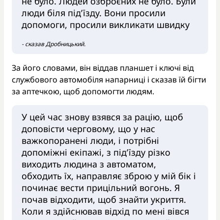
не було. Людей озброєних не було. Були
люди біля під’їзду. Вони просили
допомоги, просили викликати швидку
- сказав Дробницький.
За його словами, він віддав планшет і ключі від
службового автомобіля напарниці і сказав їй бігти
за аптечкою, щоб допомогти людям.
У цей час знову взявся за рацію, щоб
доповісти черговому, що у нас
важкопоранені люди, і потрібні
допоміжні екіпажі, з під’їзду різко
виходить людина з автоматом,
обходить їх, направляє зброю у мій бік і
починає вести прицільний вогонь. Я
почав відходити, щоб знайти укриття.
Коли я здійснював відхід по мені вівся