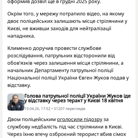
оформив дозвіл ще в грудні 2025 року.
Окрім того, у мережу потрапило відео, на якому
двоє поліцейських залишають місце стрілянини у
Києві, не вживши заходів для нейтралізації
нападника.
Клименко доручив провести службове
розслідування, патрульних відсторонили від
обов’язків через залишення місця стрілянини, а
начальник Департаменту патрульної поліції
Національної поліції України Євген Жуков подав у
відставку.
Голова патрульної поліції України Жуков іде
у відставку через теракт у Києві 18 квітня
19.04.26, 17:52 • 51207 переглядiв
Двом поліцейським
оголосили підозру
за
службову недбалість під час стрілянини в Києві.
Через їхню втечу озброєний терорист вбив сімох