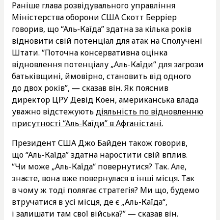
Раніше глава розвідувального управління
Міністерства оборони США Скотт Берріер
говорив, що “Аль-Каїда” здатна за кілька років
відновити свій потенціал для атак на Сполучені
Штати. “Поточна консервативна оцінка
відновлення потенціалу „Аль-Каїди“ для загрози
батьківщині, ймовірно, становить від одного
до двох років”, — сказав він. Як пояснив
директор ЦРУ Девід Коен, американська влада
уважно відстежують
діяльність по відновленню
присутності “Аль-Каїди” в Афганістані.
Президент США Джо Байден також говорив,
що “Аль-Каїда” здатна наростити свій вплив.
“Чи може „Аль-Каїда“ повернутися? Так. Але,
знаєте, вона вже повернулася в інші місця. Так
в чому ж тоді полягає стратегія? Ми що, будемо
втручатися в усі місця, де є „Аль-Каїда“,
і залишати там свої війська?” — сказав він.