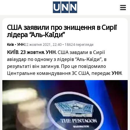
США заявили про знищення в Сирії
лідера “Аль-Каїди”
Київ
•
УНН
22 жовтня 2021, 22:40
•
18624
перегляди
КИЇВ. 23 жовтня. УНН.
США завдали в Сирії
авіаудар по одному з лідерів “Аль-Каїди”, в
результаті він загинув. Про це повідомило
Центральне командування ЗС США, передає
УНН
.