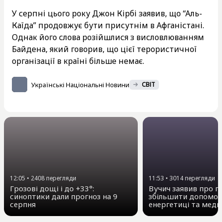
У серпні цього року Джон Кірбі заявив, що “Аль-
Каїда” продовжує бути присутнім в Афганістані.
Однак його слова розійшлися з висловлюванням
Байдена, який говорив, що цієї терористичної
організації в країні більше немає.
Українські Національні Новини
СВІТ
12:05
•
2408
перегляди
11:53
•
3014
перегляди
Грозові дощі і до +33°:
Вучич заявив про п
синоптики дали прогноз на 9
збільшити допомогу
серпня
енергетиці та меди