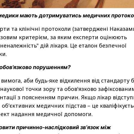
 медики мають дотримуватись медичних протоко
рти та клінічні протоколи (затверджені Наказам
азовим критерієм, за яким експерти оцінюють
"неналежність" дій лікаря. Це еталон безпечної
ки.
я обов’язково порушенням?
на вимога, аби будь-яке відхилення від стандарту 
наукової точки зору та обов'язково зафіксовани
тації з поясненням причин. Якщо лікар відступ
 об'єктивних медичних підстав – це кваліфікуєть
фект надання медичної допомоги.
овити причинно-наслідковий звʼязок між