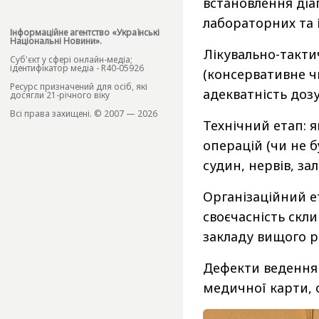
встановлення діа
лабораторних та 
Інформаційне агентство «Українські
Національні Новини».
Лікувально-такти
Cуб'єкт у сфері онлайн-медіа;
ідентифікатор медіа - R40-05926
(консервативне чи
Ресурс призначений для осіб, які
адекватність дозу
досягли 21-річного віку
Всі права захищені. © 2007 — 2026
Технічний етап: 
операцій (чи не 
судин, нервів, за
Організаційний е
своєчасність скл
закладу вищого р
Дефекти ведення 
медичної карти, 