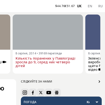
UK
EN
RU
$
44.76
€
51.67
8 серпня, 20:14
•
39169
перегляди
8 серпня, 17
Кількість поранених у Павлограді
Зеленськ
і
зросла до 9, серед них четверо
виробниц
дітей
щита Frey
відео
СЛІДКУЙТЕ ЗА НАМИ
ро
ПОГОДА