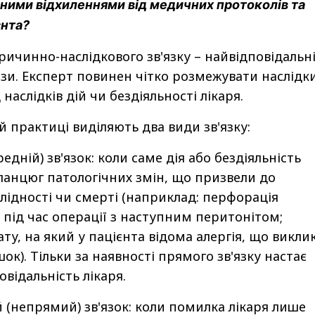
ими відхиленнями від медичних протоколів та
єнта?
ричинно-наслідкового зв'язку – найвідповідальн
зи. Експерт повинен чітко розмежувати наслідк
 наслідків дій чи бездіяльності лікаря.
й практиці виділяють два види зв'язку:
дній) зв'язок: коли саме дія або бездіяльність
 ланцюг патологічних змін, що призвели до
алідності чи смерті (наприклад: перфорація
 під час операції з наступним перитонітом;
ту, на який у пацієнта відома алергія, що викли
к). Тільки за наявності прямого зв'язку настає
відальність лікаря.
(непрямий) зв'язок: коли помилка лікаря лише