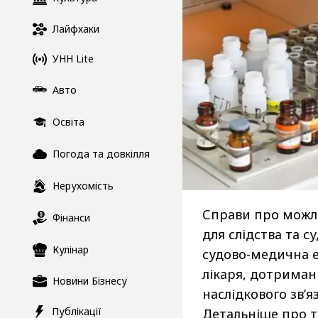
Лайфхаки
УНН Lite
Авто
Освіта
Погода та довкілля
Нерухомість
Справи про можл
Фінанси
для слідства та с
Кулінар
судово-медична е
лікаря, дотриман
Новини Бізнесу
наслідкового зв’я
Публікації
Детальніше про т