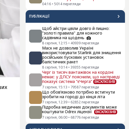
04:16
•
5014
перегляди
ПУБЛІКАЦІЇ
Щоб айстри цвіли довго й пишно:
"золоті правила" для кожного
садівника на щодень
8 серпня, 12:15
•
40939
перегляди
Маск не дозволив Україні
використовувати Starlink для знищення
російських пускових установок
балістичних ракет
8 серпня, 10:14
•
39355
перегляди
Черг із тисяч вантажівок на кордоні
немає: у ДПСУ пояснили, що насправді
показує система “єЧерга”
ЕКСКЛЮЗИВ
ших
7 серпня, 15:13
•
79587
перегляди
Що обов’язково потрібно встигнути
зробити на городі до кінця літа
7 серпня, 12:39
•
62852
перегляди
Підробка медичних документів може
коштувати Odrex ліцензії
ЕКСКЛЮЗИВ
7 серпня, 06:00
•
68776
перегляди