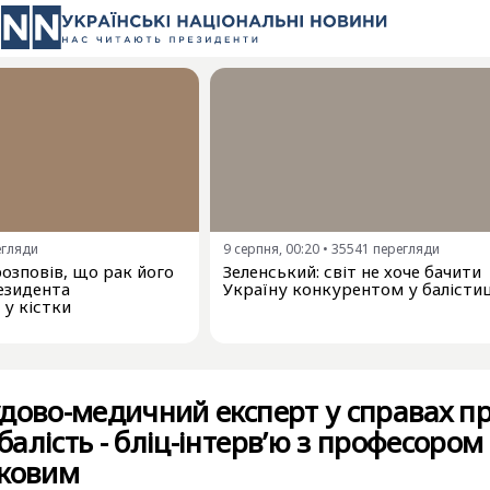
егляди
9 серпня, 00:20
•
35541
перегляди
озповів, що рак його
Зеленський: світ не хоче бачити
езидента
Україну конкурентом у балістиц
у кістки
дово-медичний експерт у справах п
алість - бліц-інтерв’ю з професором
яковим