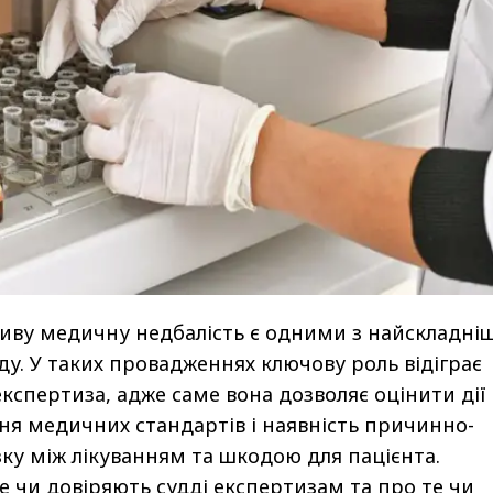
иву медичну недбалість є одними з найскладні
уду. У таких провадженнях ключову роль відіграє
кспертиза, адже саме вона дозволяє оцінити дії
ня медичних стандартів і наявність причинно-
зку між лікуванням та шкодою для пацієнта.
е чи довіряють судді експертизам та про те чи