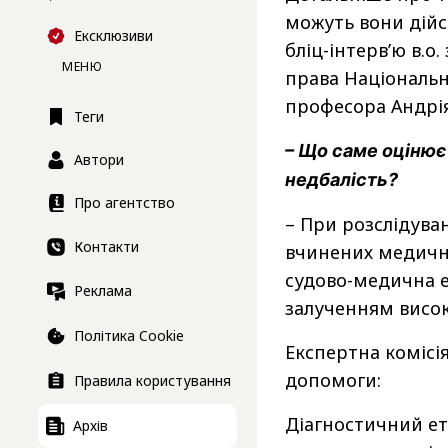
можуть вони дійс
Ексклюзиви
бліц-інтервʼю в.
МЕНЮ
права Національн
професора Андрія
Теги
– Що саме оцінює
Автори
недбалість?
Про агентство
– При розслідуван
Контакти
вчинених медични
судово-медична е
Реклама
залученням високо
Політика Cookie
Експертна комісі
допомоги:
Правила користування
Діагностичний ет
Архів