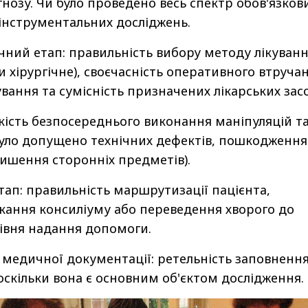
гнозу. Чи було проведено весь спектр обов'язков
інструментальних досліджень.
чний етап: правильність вибору методу лікуван
 хірургічне), своєчасність оперативного втруча
вання та сумісність призначених лікарських засо
якість безпосереднього виконання маніпуляцій т
було допущено технічних дефектів, пошкодження
лишення сторонніх предметів).
тап: правильність маршрутизації пацієнта,
икання консиліуму або переведення хворого до
івня надання допомоги.
медичної документації: ретельність заповненн
оскільки вона є основним об'єктом дослідження.