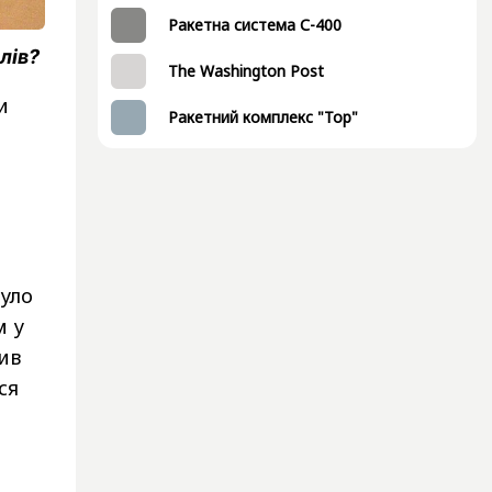
Ракетна система С-400
лів?
The Washington Post
и
Ракетний комплекс "Тор"
було
м у
ив
ся