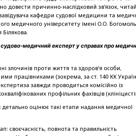
но довести причинно-наслідковий звʼязок, читай
о. завідувача кафедри судової медицини та медич
ого медичного університету імені О.О. Богомоль
 Білякова.
 судово-медичний експерт у справах про медич
ні злочинів проти життя та здоров'я особи,
ми працівниками (зокрема, за ст. 140 КК Україн
кспертиза завжди проводиться комісійно із
кваліфікованих профільних фахівців (клініцисті
я детально оцінює такі етапи надання медичної
ап: своєчасність, повнота та правильність