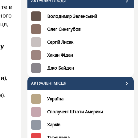
АКТУАЛЬНI ЛЮДИ
те в
ного
Володимир Зеленський
ця,
Олег Синєгубов
Сергій Лисак
ну
Хакан Фідан
Джо Байден
и),
АКТУАЛЬНІ МІСЦЯ
в).
Україна
Сполучені Штати Америки
Харків
Туреччина