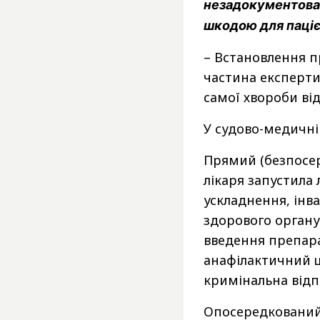
незадокументован
шкодою для паці
– Встановлення п
частина експерти
самої хвороби від
У судово-медичні
Прямий (безпосере
лікаря запустила
ускладнення, інв
здорового органу
введення препара
анафілактичний шо
кримінальна відпо
Опосередкований 