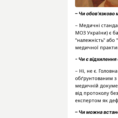
– Чи обовʼязково
– Медичні станда
МОЗ України) є б
"належність" або 
медичної практи
- Чи є відхиленн
– Ні, не є. Голов
обґрунтованим з 
медичній докумен
від протоколу без
експертом як де
– Чи можна встан