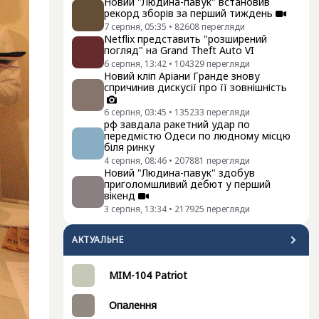
Новий "Людина-павук" встановив
рекорд зборів за перший тиждень
7 серпня, 05:35
•
82608
перегляди
Netflix представить "розширений
погляд" на Grand Theft Auto VI
6 серпня, 13:42
•
104329
перегляди
Новий кліп Аріани Гранде знову
спричинив дискусії про її зовнішність
6 серпня, 03:45
•
135233
перегляди
рф завдала ракетний удар по
передмістю Одеси по людному місцю
біля ринку
4 серпня, 08:46
•
207881
перегляди
Новий "Людина-павук" здобув
приголомшливий дебют у перший
вікенд
3 серпня, 13:34
•
217925
перегляди
АКТУАЛЬНЕ
MIM-104 Patriot
Опалення