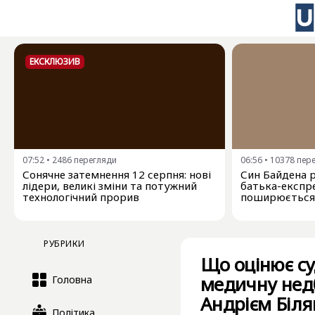
ЕКСКЛЮЗИВ
07:52
•
2486
перегляди
06:56
•
10378
пер
Сонячне затемнення 12 серпня: нові
Син Байдена р
лідери, великі зміни та потужний
батька-експр
технологічний прорив
поширюється 
РУБРИКИ
Що оцінює су
медичну недб
Головна
Андрієм Біл
Політика