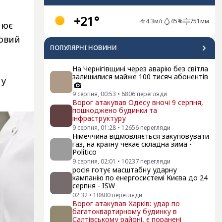
+21°
4.3
м/с
45
%
751
мм
нює
ковий
ПОПУЛЯРНI НОВИНИ
На Чернігівщині через аварію без світла
залишилися майже 100 тисяч абонентів
 у
9 серпня, 00:53
•
6806
перегляди
Ворог атакував Одесу вночі 9 серпня,
пошкоджено будинки та
інфраструктуру
9 серпня, 01:28
•
12656
перегляди
Німеччина відмовляється закуповувати
газ, на країну чекає складна зима -
Politico
9 серпня, 02:01
•
10237
перегляди
росія готує масштабну ударну
кампанію по енергосистемі Києва до 24
серпня - ISW
02:32
•
10800
перегляди
Ворог атакував Харків: удар по
багатоквартирному будинку в
Салтівському районі, є поранені