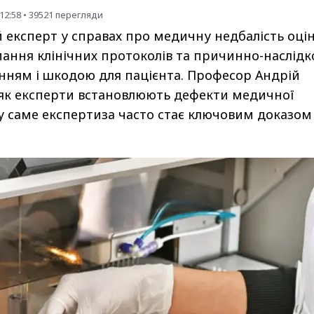
12:58
•
39521
перегляди
експерт у справах про медичну недбалість оці
имання клінічних протоколів та причинно-наслід
ванням і шкодою для пацієнта. Професор Андрій
 як експерти встановлюють дефекти медичної
 саме експертиза часто стає ключовим доказом