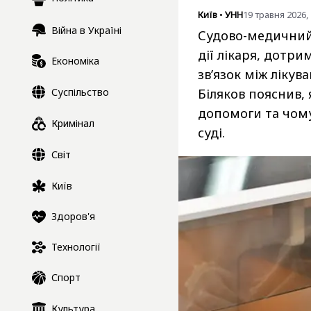
Київ
•
УНН
19 травня 2026, 
Війна в Україні
Судово-медичний 
дії лікаря, дотр
Економіка
зв’язок між ліку
Суспільство
Біляков пояснив,
допомоги та чому
Кримінал
суді.
Світ
Київ
Здоров'я
Технології
Спорт
Культура