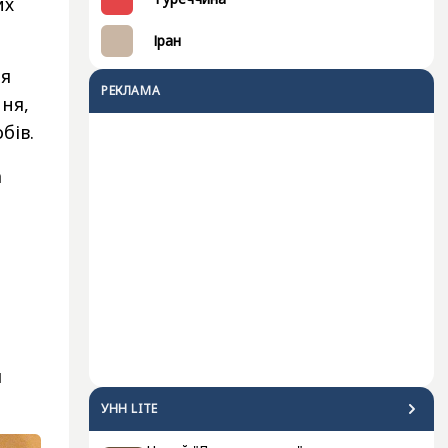
их
Іран
ня
РЕКЛАМА
ння,
бів.
а
я
УНН LITE