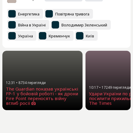
Енергетика
Повітряна тривога
Війна в Україні
Володимир Зеленський
Україна
Кременчук
Київ
12:31
•
8734
перегляди
10:17
•
17249
перегляди
The Guardian показав українські
FP-1 у бойовій роботі - як дрони
Удари України по 
Fire Point переносять війну
посилити прихильни
вглиб росії
The Times