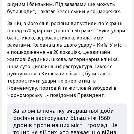
рідним і близьким. Під завалами ще можуть
бути люди", - вказав Зеленський у соцмережах.
За ніч, з його слів, росіяни випустили по Україні
понад 670 ударних дронів і 56 ракет. "Були удари
балістикою, аеробалістикою, крилатими
ракетами. Головна ціль цього удару – Київ. У місті
є пошкодження на 20 локаціях. Це звичайні
житлові будинки, школа, ветеринарна клініка,
інша суто цивільна інфраструктура. Також є
руйнування в Київській області, були такі ж
терористичні удари по енергетиці в
Кременчуку, портовій та житловій забудові в
Чорноморську", - повідомив Президент.
Загалом із початку вчорашньої доби
росіяни застосували більш ніж 1560
дронів проти наших міст і громад. Це
точно не дії тих, хто вважає, що війна