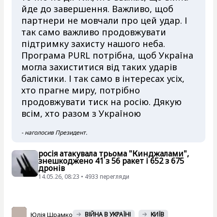
йде до завершення. Важливо, щоб
партнери не мовчали про цей удар. І
так само важливо продовжувати
підтримку захисту нашого неба.
Програма PURL потрібна, щоб Україна
могла захиститися від таких ударів
балістики. І так само в інтересах усіх,
хто прагне миру, потрібно
продовжувати тиск на росію. Дякую
всім, хто разом з Україною
- наголосив Президент.
росія атакувала трьома "Кинджалами",
знешкоджено 41 з 56 ракет і 652 з 675
дронів
14.05.26, 08:23 • 4933 перегляди
Юлія Шрамко
ВІЙНА В УКРАЇНІ
КИЇВ