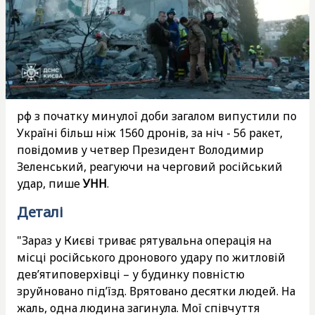
рф з початку минулої доби загалом випустили по
Україні більш ніж 1560 дронів, за ніч - 56 ракет,
повідомив у четвер Президент Володимир
Зеленський, реагуючи на черговий російський
удар, пише
УНН
.
Деталі
"Зараз у Києві триває рятувальна операція на
місці російського дронового удару по житловій
девʼятиповерхівці – у будинку повністю
зруйновано підʼїзд. Врятовано десятки людей. На
жаль, одна людина загинула. Мої співчуття