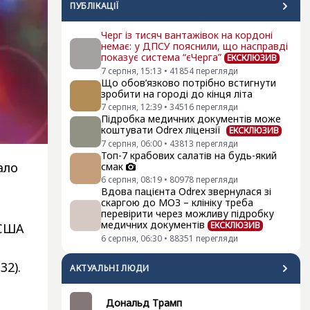
ПУБЛІКАЦІЇ
Черг із тисяч вантажівок на кордоні
немає: у ДПСУ пояснили, що насправді
показує система “єЧерга”
ЕКСКЛЮЗИВ
7 серпня, 15:13
•
41854
перегляди
Що обов’язково потрібно встигнути
зробити на городі до кінця літа
7 серпня, 12:39
•
34516
перегляди
Підробка медичних документів може
коштувати Odrex ліцензії
ЕКСКЛЮЗИВ
7 серпня, 06:00
•
43813
перегляди
Топ-7 крабових салатів на будь-який
ало
смак
6 серпня, 08:19
•
80978
перегляди
Вдова пацієнта Odrex звернулася зі
скаргою до МОЗ – клініку треба
перевірити через можливу підробку
медичних документів
ЕКСКЛЮЗИВ
 США
6 серпня, 06:30
•
88351
перегляди
32).
АКТУАЛЬНI ЛЮДИ
Дональд Трамп