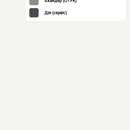
Іскандер (ОТРК)
Дія (сервіс)