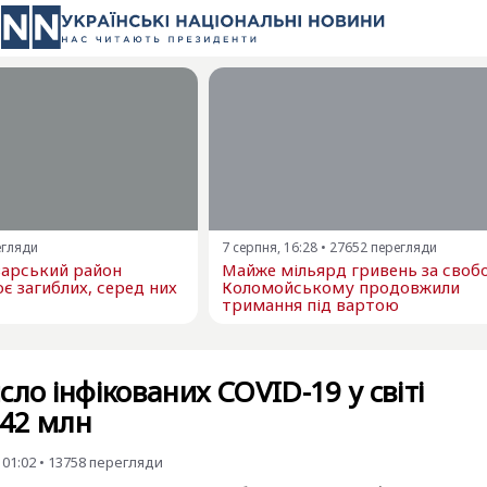
егляди
7 серпня, 16:28
•
27652
перегляди
варський район
Майже мільярд гривень за свобо
є загиблих, серед них
Коломойському продовжили
тримання під вартою
сло інфікованих COVID-19 у світі
42 млн
 01:02
•
13758
перегляди