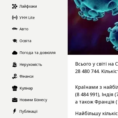
Лайфхаки
УНН Lite
Авто
Освіта
Погода та довкілля
Всього у світі на
Нерухомість
28 480 744. Кількі
Фінанси
Країнами з найб
Кулінар
(8 484 991), Індія (
Новини Бізнесу
а також Франція (1
Публікації
Найбільшу кількі