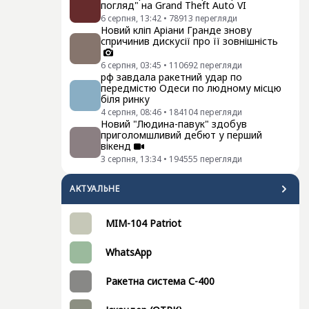
погляд" на Grand Theft Auto VI
6 серпня, 13:42
•
78913
перегляди
Новий кліп Аріани Гранде знову
спричинив дискусії про її зовнішність
6 серпня, 03:45
•
110692
перегляди
рф завдала ракетний удар по
передмістю Одеси по людному місцю
біля ринку
4 серпня, 08:46
•
184104
перегляди
Новий "Людина-павук" здобув
приголомшливий дебют у перший
вікенд
3 серпня, 13:34
•
194555
перегляди
АКТУАЛЬНЕ
MIM-104 Patriot
WhatsApp
Ракетна система С-400