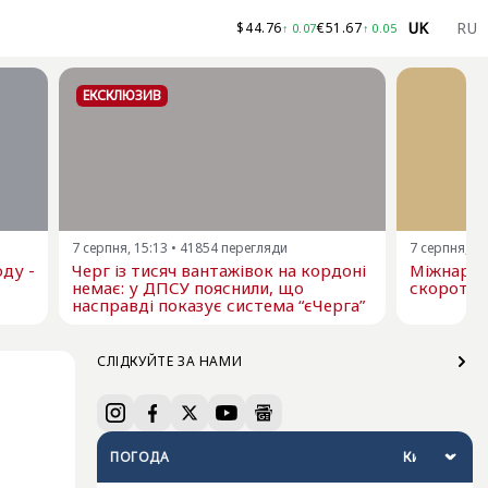
UK
RU
$
44.76
€
51.67
↑
0.07
↑
0.05
ЕКСКЛЮЗИВ
7 серпня, 15:13
•
41854
перегляди
7 серпня, 13
ду -
Черг із тисяч вантажівок на кордоні
Міжнарод
немає: у ДПСУ пояснили, що
скоротил
насправді показує система “єЧерга”
СЛІДКУЙТЕ ЗА НАМИ
ПОГОДА