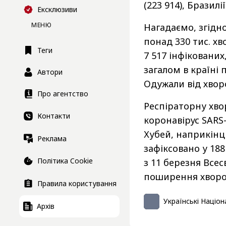
(223 914), Бразилії 
Ексклюзиви
МЕНЮ
Нагадаємо, згідн
понад 330 тис. хв
Теги
7 517 інфіковани
загалом в країні 
Автори
Одужали від хворо
Про агентство
Респіраторну хво
Контакти
коронавірус SARS-
Хубей, наприкінці
Реклама
зафіксовано у 18
Політика Cookie
з 11 березня Всес
поширення хвор
Правила користування
Українські Націон
Архів