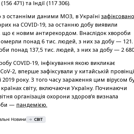
(156 471) та Індії (117 306).
о з останніми даними МОЗ, в Україні
зафіксован
орих на COVID-19, за останню добу виявили
х, що є новим антирекордом. Внаслідок хвороби
померли понад 6 тис. людей, з них за добу — 121.
би понад 137,5 тис. людей, з них за добу — 2 680
робу COVID-19, інфікування якою викликає
CoV-2, вперше зафіксували у китайській провінці
 2019 року. З того часу зараження цим вірусом б
8 країнах світу, включаючи Україну. Починаючи
вітня організація охорони здоров’я визнала
оби —
пандемією.
альні Новини
СВІТ