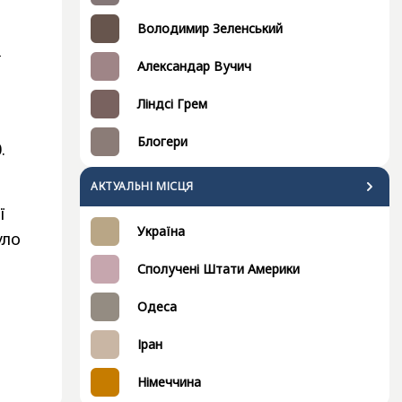
Володимир Зеленський
о
Александар Вучич
Ліндсі Грем
Блогери
.
АКТУАЛЬНІ МІСЦЯ
ї
Україна
уло
Сполучені Штати Америки
Одеса
Іран
Німеччина