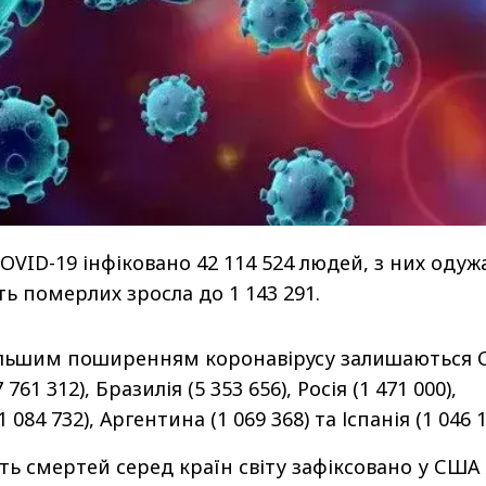
 COVID-19 інфіковано 42 114 524 людей, з них одуж
сть померлих зросла до 1 143 291.
ільшим поширенням коронавірусу залишаються
7 761 312), Бразилія (5 353 656), Росія (1 471 000),
 084 732), Аргентина (1 069 368) та Іспанія (1 046 1
сть смертей серед країн світу зафіксовано у США