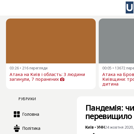
03:26
•
216
перегляди
00:05
•
13672
пер
Атака на Київ і область: 3 людини
Атака на Бро
загинули, 7 поранених
Київщини: тро
дитина
РУБРИКИ
Пандемія: чи
перевищило 
Головна
Київ
•
УНН
24 жовтня 2020,
Політика