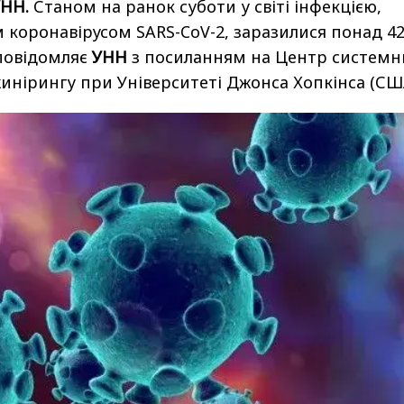
УНН.
Станом на ранок суботи у світі інфекцією,
 коронавірусом SARS-CoV-2, заразилися понад 4
 повідомляє
УНН
з
посиланням
на Центр системн
жинірингу при Університеті Джонса Хопкінса (США