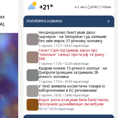
+21°
3.4
м/с
86
%
749
мм
2
их
ПОПУЛЯРНI НОВИНИ
).
Неодноразово ґвалтував двох
падчерок - на Запоріжжі суд залишив
без змін вирок 37-річному чоловіку
7 серпня, 17:27
•
5832
перегляди
Сенат США підтримав закон про
"пекельні" санкції проти рф та Ірану -
ЗМІ
7 серпня, 17:30
•
3226
перегляди
Вдарив ножем 15-річного хлопця - на
Дніпропетровщині затримали 28-
річного чоловіка
7 серпня, 17:54
•
4744
перегляди
У Чехії виявили косметичні товари із
забороненими в ЄС речовинами
7 серпня, 18:02
•
2446
перегляди
Ворог уночі атакував Київ балістикою,
пролунали щонайменше сім вибухів
00:16
•
5070
перегляди