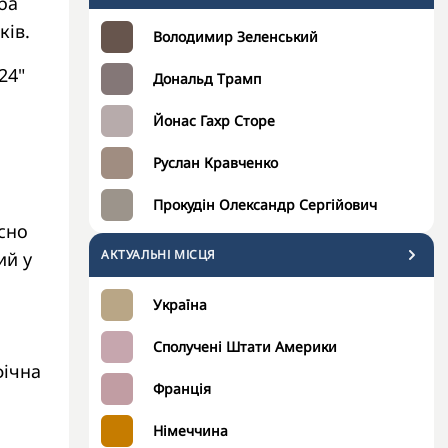
ба
ків.
Володимир Зеленський
24"
Дональд Трамп
Йонас Гахр Сторе
Руслан Кравченко
Прокудін Олександр Сергійович
сно
АКТУАЛЬНІ МІСЦЯ
ий у
Україна
Сполучені Штати Америки
фічна
Франція
Німеччина