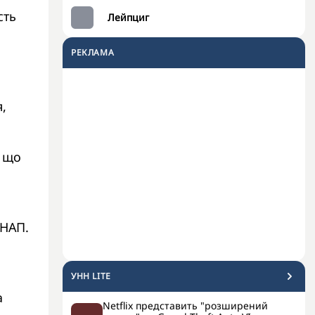
сть
Лейпциг
РЕКЛАМА
я,
, що
ЦНАП.
УНН LITE
а
Netflix представить "розширений