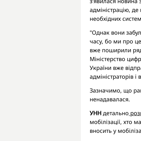
з’явилася новина 
адміністрацію, де
необхідних систем
"Однак вони забул
часу, бо ми про ц
вже поширили ряд 
Міністерство цифр
України вже відп
адміністраторів і 
Зазначимо, що ра
ненадавалася.
УНН
детально
роз
мобілізації, хто м
вносить у мобіліза