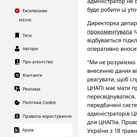
адміністратор не 
буде робити ці уто
Ексклюзиви
МЕНЮ
Директорка депар
прокоментувала
т
Теги
відбувається підк
оперативно вносит
Автори
"Ми не розуміємо 
Про агентство
внесенню даних ві
Контакти
реагувати, щоб сп
ЦНАПі має мати пр
Реклама
пересвідчуватися,
Політика Cookie
передбачені сист
адміністраторів Ц
Правила користування
для ЦНАПів. Пров
України з 18 трав
Архів