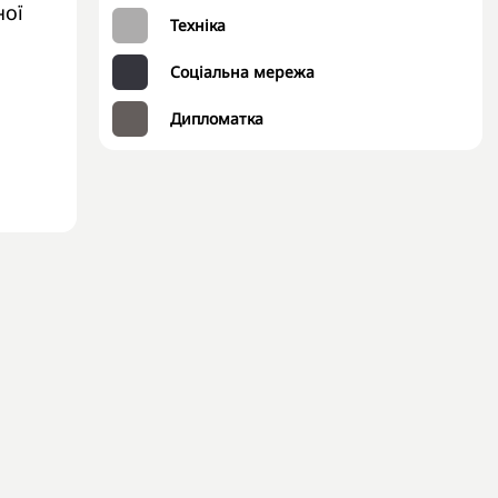
ної
Техніка
Соціальна мережа
Дипломатка