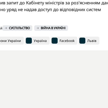
в запит до Кабінету міністрів за роз'ясненням да
йсно уряд не надав доступ до відповідних систем
ий
СУСПІЛЬСТВО
ВІЙНА В УКРАЇНІ
рони України
Україна
Facebook
Львів