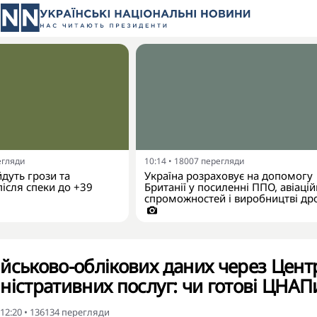
егляди
10:14
•
18007
перегляди
йдуть грози та
Україна розраховує на допомогу
ісля спеки до +39
Британії у посиленні ППО, авіаці
спроможностей і виробництві др
йськово-облікових даних через Цент
ністративних послуг: чи готові ЦНАП
 12:20
•
136134
перегляди