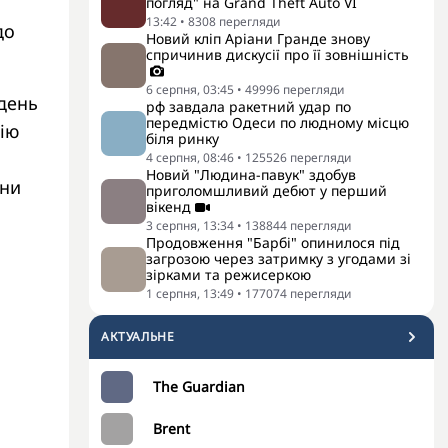
погляд" на Grand Theft Auto VI
13:42
•
8308
перегляди
до
Новий кліп Аріани Гранде знову
спричинив дискусії про її зовнішність
6 серпня, 03:45
•
49996
перегляди
ждень
рф завдала ракетний удар по
передмістю Одеси по людному місцю
цію
біля ринку
4 серпня, 08:46
•
125526
перегляди
Новий "Людина-павук" здобув
они
приголомшливий дебют у перший
вікенд
3 серпня, 13:34
•
138844
перегляди
Продовження "Барбі" опинилося під
загрозою через затримку з угодами зі
зірками та режисеркою
1 серпня, 13:49
•
177074
перегляди
АКТУАЛЬНЕ
The Guardian
Brent