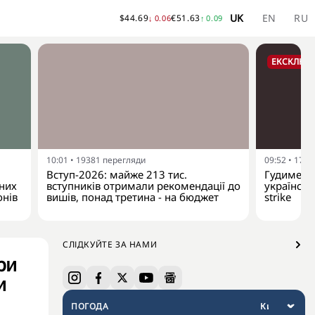
UK
EN
RU
$
44.69
€
51.63
↓
0.06
↑
0.09
ЕКСКЛЮЗ
10:01
•
19381
перегляди
09:52
•
1780
Вступ-2026: майже 213 тис.
Гудименко
йних
вступників отримали рекомендації до
українськ
онів
вишів, понад третина - на бюджет
strike
СЛІДКУЙТЕ ЗА НАМИ
ри
и
ПОГОДА