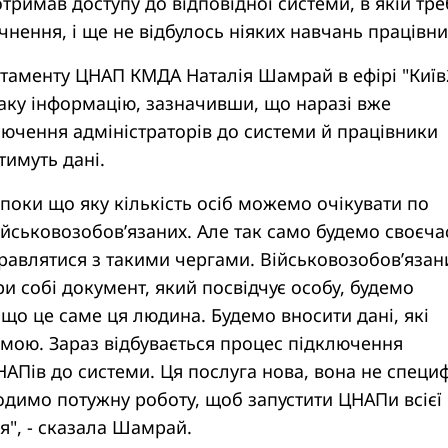
отримав доступу до відповідної системи, в якій тре
чнення, і ще не відбулось ніяких навчань працівни
таменту ЦНАП КМДА Наталія Шамрай в ефірі "Київ
аку інформацію, зазначивши, що наразі вже
лючення адміністраторів до системи й працівники
имуть дані.
поки що яку кількість осіб можемо очікувати по
йськовозобов’язаних. Але так само будемо своєча
равлятися з такими чергами. Військовозобов’язан
и собі документ, який посвідчує особу, будемо
 що це саме ця людина. Будемо вносити дані, які
емою. Зараз відбувається процес підключення
НАПів до системи. Ця послуга нова, вона не специ
одимо потужну роботу, щоб запустити ЦНАПи всієї
ня", - сказала Шамрай.