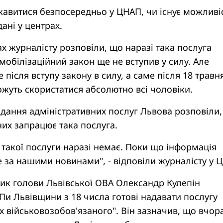
авитися безпосередньо у ЦНАП, чи існує можливі
ані у центрах.
ах журналісту розповіли, що наразі така послуга
мобілізаційний закон ще не вступив у силу. Але
після вступу закону в силу, а саме після 18 травн
жуть скористатися абсолютно всі чоловіки.
адання адміністративних послуг Львова розповіли
них запрацює така послуга.
 такої послуги наразі немає. Поки що інформація
те за нашими новинами", - відповіли журналісту у 
ик голови Львівської ОВА Олександр Кулепін
и Львівщини з 18 числа готові надавати послугу
их військовозобов'язаного". Він зазначив, що вчор