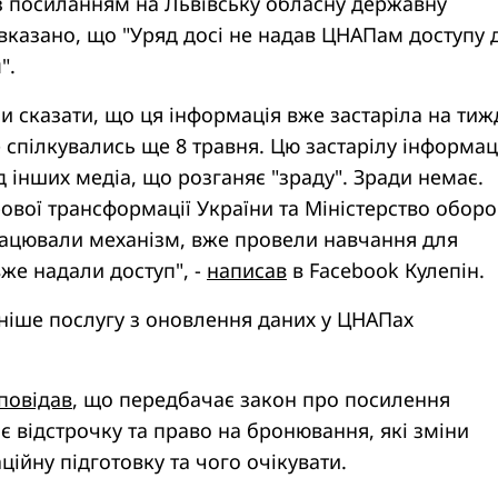
з посиланням на Львівську обласну державну
 вказано, що "Уряд досі не надав ЦНАПам доступу 
".
и сказати, що ця інформація вже застаріла на ти
е спілкувались ще 8 травня. Цю застарілу інформа
інших медіа, що розганяє "зраду". Зради немає.
ової трансформації України та Міністерство обор
рацювали механізм, вже провели навчання для
вже надали доступ", -
написав
в Facebook Кулепін.
ніше послугу з оновлення даних у ЦНАПах
повідав
, що передбачає закон про посилення
ає відстрочку та право на бронювання, які зміни
ційну підготовку та чого очікувати.