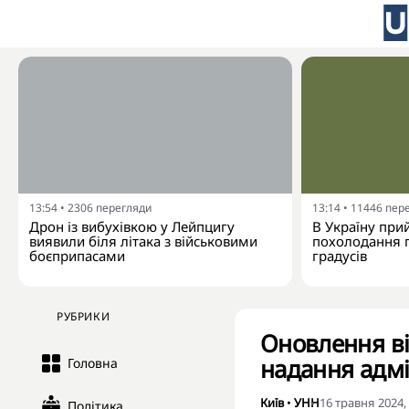
13:54
•
2306
перегляди
13:14
•
11446
пер
Дрон із вибухівкою у Лейпцигу
В Україну при
виявили біля літака з військовими
похолодання п
боєприпасами
градусів
РУБРИКИ
Оновлення ві
надання адмі
Головна
Київ
•
УНН
16 травня 2024,
Політика