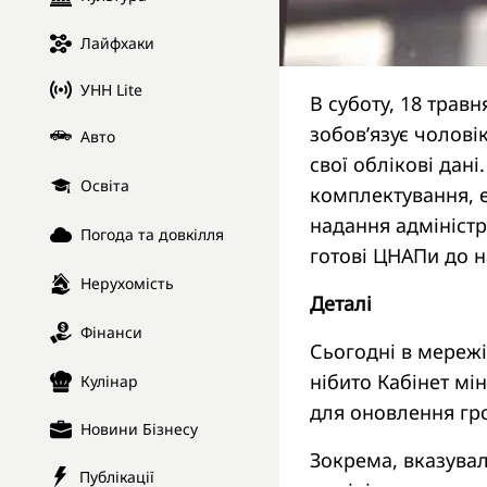
Лайфхаки
УНН Lite
В суботу, 18 травн
зобов’язує чоловік
Авто
свої облікові дан
Освіта
комплектування, 
надання адміністр
Погода та довкілля
готові ЦНАПи до н
Нерухомість
Деталі
Фінанси
Сьогодні в мереж
нібито Кабінет мі
Кулінар
для оновлення гр
Новини Бізнесу
Зокрема, вказувал
Публікації