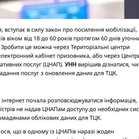
я, вступає в силу закон про посилення мобілізації,
ів віком від 18 до 60 років протягом 60 днів уточн
і. Зробити це можна через Територіальні центри
електронний кабінет призовника, або через Центр
ативних послуг (ЦНАП).
УНН
вирішив дізнатися, чи
адання послуг з оновлення даних для ТЦК.
і інтернет почала розповсюджуватися інформація,
ністрів не надав ЦНАПам доступу до необхідних си
омадянами облікових даних для ТЦК.
ося, що в одному із ЦНАПів наразі жоден