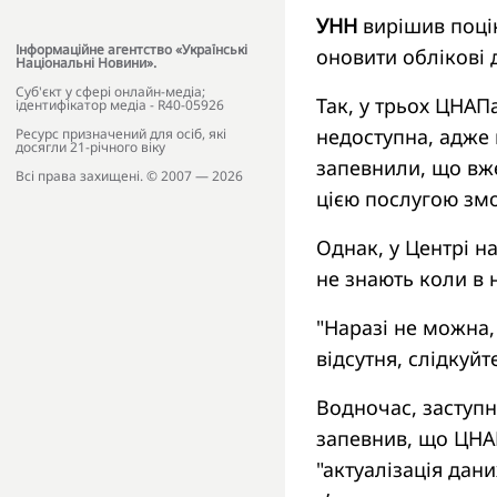
УНН
вирішив поцік
Інформаційне агентство «Українські
оновити облікові д
Національні Новини».
Cуб'єкт у сфері онлайн-медіа;
Так, у трьох ЦНАП
ідентифікатор медіа - R40-05926
недоступна, адже 
Ресурс призначений для осіб, які
досягли 21-річного віку
запевнили, що вже 
Всі права захищені. © 2007 — 2026
цією послугою змо
Однак, у Центрі н
не знають коли в 
"Наразі не можна,
відсутня, слідкуй
Водночас, заступн
запевнив, що ЦНАП
"актуалізація дан