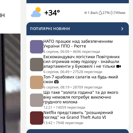
+34°
1.8
м/с
27
%
749
мм
НН
ПОПУЛЯРНI НОВИНИ
НАТО працює над забезпеченням
України ППО - Рютте
6 серпня, 06:09
•
4696
перегляди
Екскомандувач логістики Повітряних
сил отримав нову підозру - знайшли
апартаменти у Буковелі і не тільки
6 серпня, 06:49
•
27528
перегляди
Топ-7 крабових салатів на будь-який
смак
6 серпня, 08:19
•
28709
перегляди
Що таке "золота година" та до якого
віку немовля потребує виключно
грудного молока
12:21
•
14059
перегляди
Netflix представить "розширений
погляд" на Grand Theft Auto VI
13:42
•
7948
перегляди