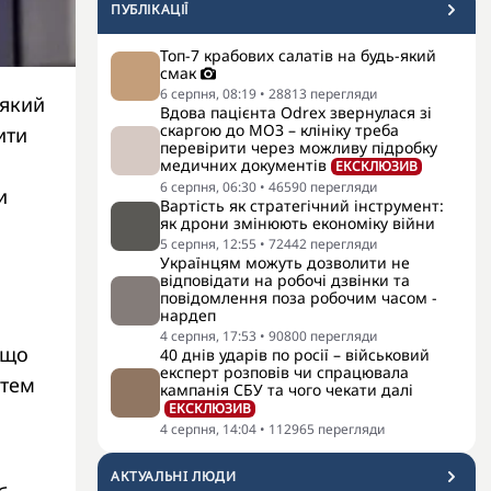
ПУБЛІКАЦІЇ
Топ-7 крабових салатів на будь-який
смак
6 серпня, 08:19
•
28813
перегляди
 який
Вдова пацієнта Odrex звернулася зі
скаргою до МОЗ – клініку треба
ити
перевірити через можливу підробку
медичних документів
ЕКСКЛЮЗИВ
6 серпня, 06:30
•
46590
перегляди
и
Вартість як стратегічний інструмент:
як дрони змінюють економіку війни
5 серпня, 12:55
•
72442
перегляди
Українцям можуть дозволити не
відповідати на робочі дзвінки та
повідомлення поза робочим часом -
нардеп
4 серпня, 17:53
•
90800
перегляди
 що
40 днів ударів по росії – військовий
експерт розповів чи спрацювала
стем
кампанія СБУ та чого чекати далі
ЕКСКЛЮЗИВ
4 серпня, 14:04
•
112965
перегляди
АКТУАЛЬНI ЛЮДИ