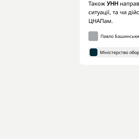
Також
УНН
направи
ситуації, та чи ді
ЦНАПам.
Павло Башинськ
Міністерство обо