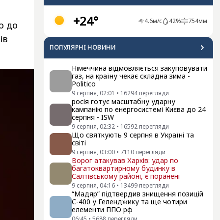
+24°
4.6
м/с
42
%
754
мм
о до
ів
ПОПУЛЯРНI НОВИНИ
Німеччина відмовляється закуповувати
газ, на країну чекає складна зима -
Politico
9 серпня, 02:01
•
16294
перегляди
росія готує масштабну ударну
кампанію по енергосистемі Києва до 24
серпня - ISW
9 серпня, 02:32
•
16592
перегляди
Що святкують 9 серпня в Україні та
світі
9 серпня, 03:00
•
7110
перегляди
Ворог атакував Харків: удар по
багатоквартирному будинку в
Салтівському районі, є поранені
9 серпня, 04:16
•
13499
перегляди
“Мадяр” підтвердив знищення позицій
С-400 у Геленджику та ще чотири
елементи ППО рф
06:45
•
5688
перегляди