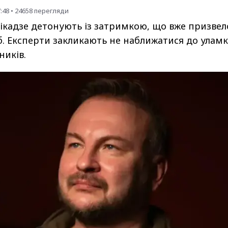
7:48
•
24658
перегляди
мікадзе детонують із затримкою, що вже призвел
іб. Експерти закликають не наближатися до уламк
ників.