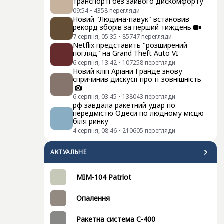
транспорті без зайвого дискомфорту
09:54
•
4358
перегляди
Новий "Людина-павук" встановив
рекорд зборів за перший тиждень
7 серпня, 05:35
•
85747
перегляди
Netflix представить "розширений
погляд" на Grand Theft Auto VI
6 серпня, 13:42
•
107258
перегляди
Новий кліп Аріани Гранде знову
спричинив дискусії про її зовнішність
6 серпня, 03:45
•
138043
перегляди
рф завдала ракетний удар по
передмістю Одеси по людному місцю
біля ринку
4 серпня, 08:46
•
210605
перегляди
АКТУАЛЬНЕ
MIM-104 Patriot
Опалення
Ракетна система С-400