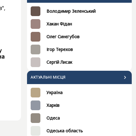
",
Володимир Зеленський
Хакан Фідан
Олег Синєгубов
Ігор Терехов
у
на
Сергій Лисак
АКТУАЛЬНІ МІСЦЯ
Україна
Харків
Одеса
Одеська область