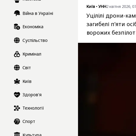
Київ
•
УНН
2 квітня 2026, 0
Війна в Україні
Уцілілі дрони-ка
загибелі пʼяти ос
Економіка
ворожих безпілот
Суспільство
Кримінал
Світ
Київ
Здоров'я
Технології
Спорт
Культура