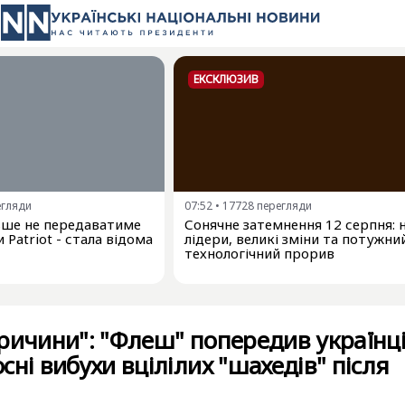
ЕКСКЛЮЗИВ
егляди
07:52
•
17728
перегляди
льше не передаватиме
Сонячне затемнення 12 серпня: 
 Patriot - стала відома
лідери, великі зміни та потужни
технологічний прорив
ричини": "Флеш" попередив українц
сні вибухи вцілілих "шахедів" після