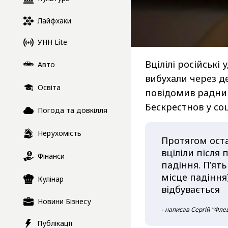
Лайфхаки
УНН Lite
Вцілілі російські
Авто
вибухали через де
Освіта
повідомив радник
Бескрестнов у с
Погода та довкілля
Нерухомість
Протягом оста
вціліли після 
Фінанси
падіння. Пʼят
місце падіння
Кулінар
відбувається
Новини Бізнесу
- написав Сергій "Фле
Публікації