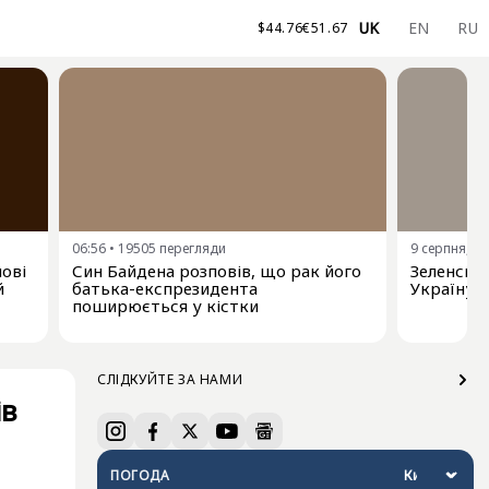
UK
EN
RU
$
44.76
€
51.67
06:56
•
19505
перегляди
9 серпня, 00
нові
Син Байдена розповів, що рак його
Зеленськи
й
батька-експрезидента
Україну 
поширюється у кістки
СЛІДКУЙТЕ ЗА НАМИ
ів
ПОГОДА