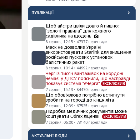
ПУБЛІКАЦІЇ
Щоб айстри цвіли довго й пишно:
"золоті правила" для кожного
садівника на щодень
8 серпня, 12:15
•
47377
перегляди
Маск не дозволив Україні
використовувати Starlink для знищення
російських пускових установок
балістичних ракет
8 серпня, 10:14
•
44992
перегляди
Черг із тисяч вантажівок на кордоні
немає: у ДПСУ пояснили, що насправді
показує система “єЧерга”
ЕКСКЛЮЗИВ
7 серпня, 15:13
•
84470
перегляди
Що обов’язково потрібно встигнути
зробити на городі до кінця літа
7 серпня, 12:39
•
67525
перегляди
Підробка медичних документів може
коштувати Odrex ліцензії
ЕКСКЛЮЗИВ
7 серпня, 06:00
•
73140
перегляди
АКТУАЛЬНI ЛЮДИ