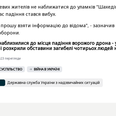
евих жителів не наближатися до уламків "Шахедів
ас падіння стався вибух.
 прошу взяти інформацію до відома", - зазначив
оборони.
 наблизилися до місця падіння ворожого дрона - 
і розкрили обставини загибелі чотирьох людей 
4823 перегляди
СУСПІЛЬСТВО
ВІЙНА В УКРАЇНІ
Державна служба України з надзвичайних ситуацій