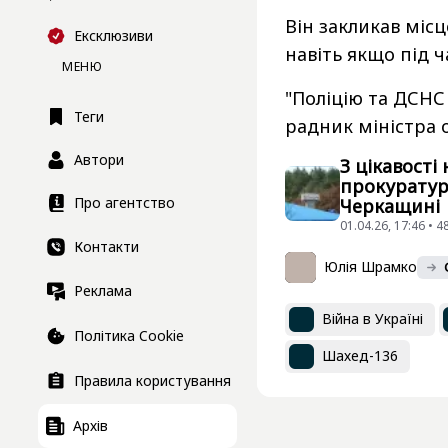
Він закликав місц
Ексклюзиви
навіть якщо під ч
МЕНЮ
"Поліцію та ДСНС
Теги
радник міністра 
Автори
З цікавості
прокуратур
Про агентство
Черкащині
01.04.26, 17:46 • 
Контакти
Юлія Шрамко
Реклама
Війна в Україні
Політика Cookie
Шахед-136
Правила користування
Архів