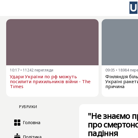
10:17
•
11242
перегляди
09:05
•
18984
пер
Удари України по рф можуть
Фінляндія бі
посилити прихильників війни - The
Україні ракети
Times
причина
РУБРИКИ
"Не знаємо п
про смертоно
Головна
падіння
Політика