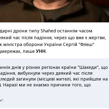
 ударні дрони типу Shahed останнім часом
який час після падіння, через що вже є жертви,
 міністра оборони України Сергій "Флеш"
оцмережах, пише
УНН
.
нніх днів у різних регіонах країни "Шахеди", що
падіння, вибухнули через деякий час після
ь людей загинули (місцеві жителі, які прийшли на
). Наразі ми не знаємо причини того, що
ш".