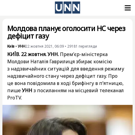
Молдова планує оголосити НС через
дефіцит газу
Київ
•
УНН
22 жовтня 2021, 06:09
•
29181
перегляди
КИЇВ. 22 жовтня. УНН.
Прем’єр-міністерка
Молдови Наталія Гаврилиця збирає комісію
з надзвичайних ситуацій для введення режиму
надзвичайного стану через дефіцит газу. Про
це вона повідомила в ході брифінгу в п’ятницю,
пише
УНН
з
посиланням на місцевий телеканал
ProTV
.