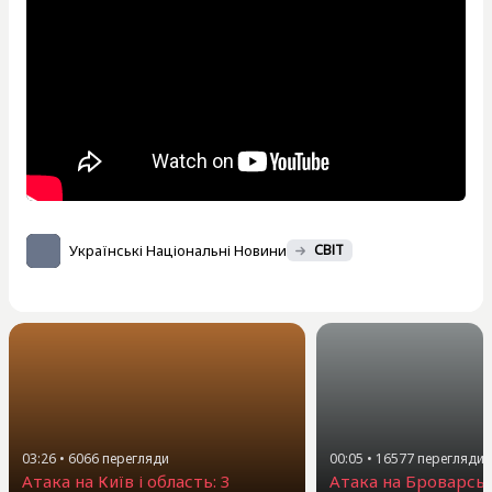
Українські Національні Новини
СВІТ
03:26
•
6066
перегляди
00:05
•
16577
перегляди
Атака на Київ і область: 3
Атака на Броварсь