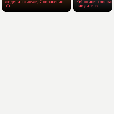
людини загинули, 7 поранених
Київщини: троє заг
них дитина