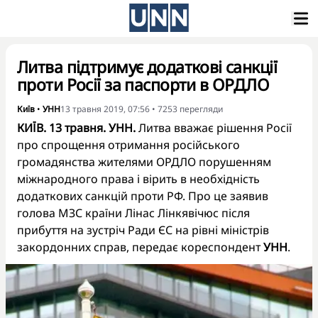
Литва підтримує додаткові санкції
проти Росії за паспорти в ОРДЛО
Київ
•
УНН
13 травня 2019, 07:56
•
7253
перегляди
КИЇВ. 13 травня. УНН.
Литва вважає рішення Росії
про спрощення отримання російського
громадянства жителями ОРДЛО порушенням
міжнародного права і вірить в необхідність
додаткових санкцій проти РФ. Про це заявив
голова МЗС країни Лінас Лінкявічюс після
прибуття на зустріч Ради ЄС на рівні міністрів
закордонних справ, передає кореспондент
УНН
.