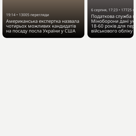
6 серпня, 17:23
•
17725
п
19:14
•
13005
перегляди
Податкова служба п
Американська експертка назвала
Міноборони дані укр
чотирьох можливих кандидатів
18-60 років для пер
на посаду посла України у США
військового обліку