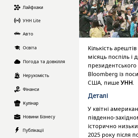
Лайфхаки
УНН Lite
Авто
Кількість арештів
Освіта
місяць поспіль і 
Погода та довкілля
президентського 
Bloomberg із пос
Нерухомість
США, пише
УНН
.
Фінанси
Деталі
Кулінар
У квітні америка
південно-західно
Новини Бізнесу
історично низьким
Публікації
2025 року після 