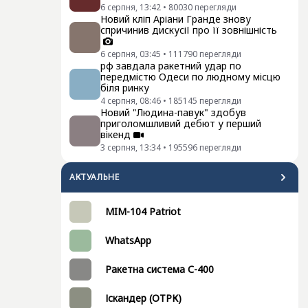
6 серпня, 13:42
•
80030
перегляди
Новий кліп Аріани Гранде знову
спричинив дискусії про її зовнішність
6 серпня, 03:45
•
111790
перегляди
рф завдала ракетний удар по
передмістю Одеси по людному місцю
біля ринку
4 серпня, 08:46
•
185145
перегляди
Новий "Людина-павук" здобув
приголомшливий дебют у перший
вікенд
3 серпня, 13:34
•
195596
перегляди
АКТУАЛЬНЕ
MIM-104 Patriot
WhatsApp
Ракетна система С-400
Іскандер (ОТРК)