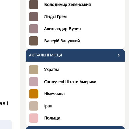
Володимир Зеленський
Ліндсі Грем
Александар Вучич
Валерій Залужний
АКТУАЛЬНІ МІСЦЯ
Україна
Сполучені Штати Америки
Німеччина
в і
Іран
Польща