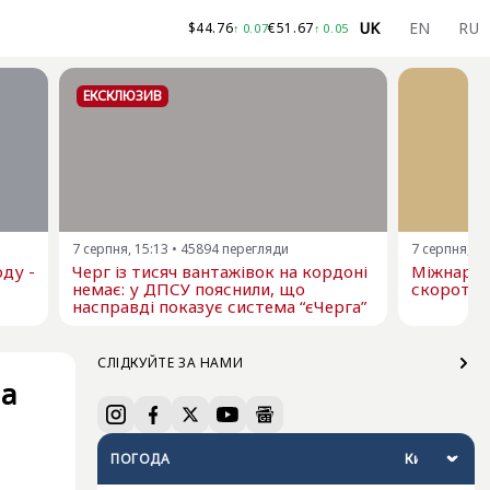
UK
EN
RU
$
44.76
€
51.67
↑
0.07
↑
0.05
ЕКСКЛЮЗИВ
7 серпня, 15:13
•
45894
перегляди
7 серпня, 13
ду -
Черг із тисяч вантажівок на кордоні
Міжнарод
немає: у ДПСУ пояснили, що
скоротил
насправді показує система “єЧерга”
СЛІДКУЙТЕ ЗА НАМИ
ла
ПОГОДА