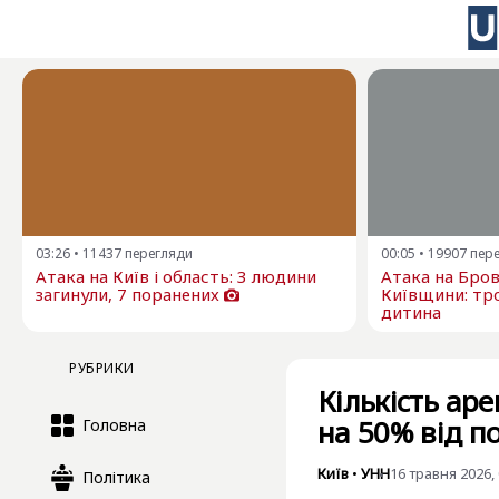
03:26
•
11437
перегляди
00:05
•
19907
пер
Атака на Київ і область: 3 людини
Атака на Бро
загинули, 7 поранених
Київщини: тро
дитина
РУБРИКИ
Кількість ар
на 50% від п
Головна
Київ
•
УНН
16 травня 2026, 
Політика