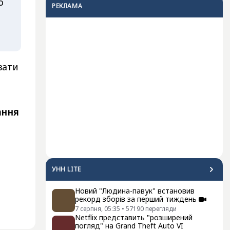
о
РЕКЛАМА
вати
ання
УНН LITE
Новий "Людина-павук" встановив
рекорд зборів за перший тиждень
7 серпня, 05:35
•
57190
перегляди
Netflix представить "розширений
погляд" на Grand Theft Auto VI