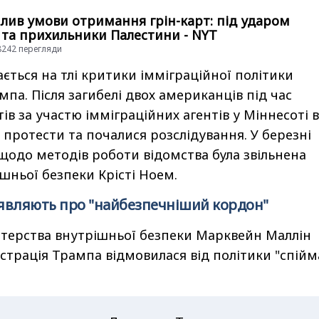
лив умови отримання грін-карт: під ударом
 та прихильники Палестини - NYT
18242 перегляди
ється на тлі критики імміграційної політики
мпа. Після загибелі двох американців під час
в за участю імміграційних агентів у Міннесоті в
 протести та почалися розслідування. У березні
щодо методів роботи відомства була звільнена
шньої безпеки Крісті Ноем.
аявляють про "найбезпечніший кордон"
стерства внутрішньої безпеки Марквейн Маллін
страція Трампа відмовилася від політики "спійма