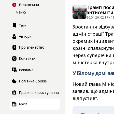
Ексклюзиви
Трамп поси
антисеміти
МЕНЮ
26.04.26, 02:17 • 
Теги
Зростання відбува
адміністрації Тра
Автори
окремих інциденті
Про агентство
країні спалахнули
через суперечки 
Контакти
міністерка внутрі
Реклама
У Білому домі з
Політика Cookie
Новий глава Міні
заявив, що адміні
Правила користування
відпустив".
Архів