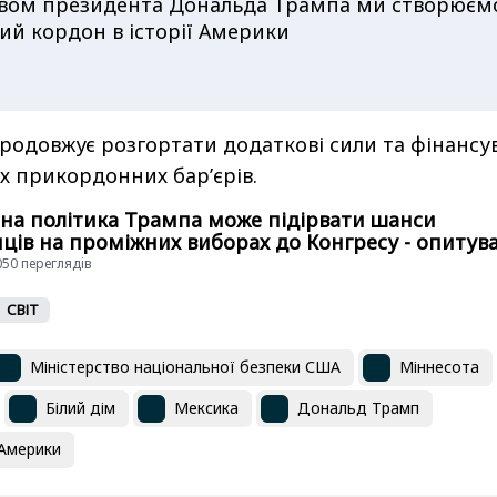
твом президента Дональда Трампа ми створюєм
й кордон в історії Америки
родовжує розгортати додаткові сили та фінансу
х прикордонних бар’єрів.
на політика Трампа може підірвати шанси
нців на проміжних виборах до Конгресу - опитув
4050 переглядiв
СВІТ
Міністерство національної безпеки США
Міннесота
Білий дім
Мексика
Дональд Трамп
Америки