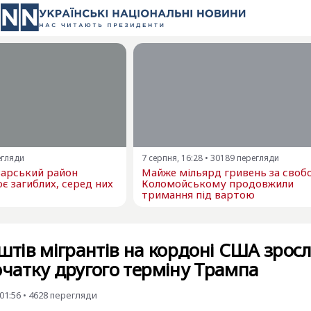
егляди
7 серпня, 16:28
•
30189
перегляди
варський район
Майже мільярд гривень за свобо
є загиблих, серед них
Коломойському продовжили
тримання під вартою
ештів мігрантів на кордоні США зрос
очатку другого терміну Трампа
01:56
•
4628
перегляди