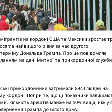
 мігрантів на кордоні США та Мексики зростає т
досягла найвищого рівня за час другого
терміну Дональда Трампа. Про це повідомляє
иланням на дані Митної та прикордонної служби
нські прикордонники затримали 8943 людей на
му кордоні. Попри те, що ці показники залишаю
и, кількість арештів майже на 50% вища, ніж у с
повернення Трампа до Білого дому.