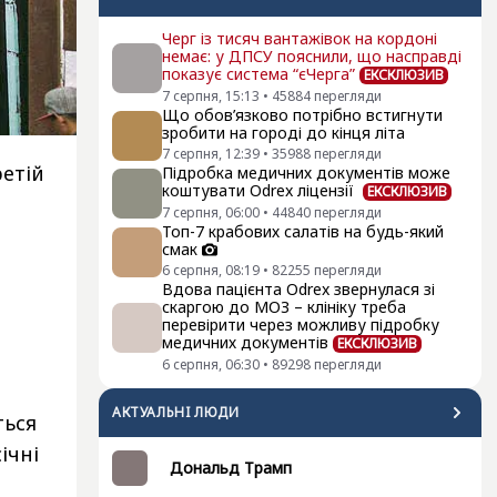
Черг із тисяч вантажівок на кордоні
немає: у ДПСУ пояснили, що насправді
показує система “єЧерга”
ЕКСКЛЮЗИВ
7 серпня, 15:13
•
45884
перегляди
Що обов’язково потрібно встигнути
зробити на городі до кінця літа
7 серпня, 12:39
•
35988
перегляди
ретій
Підробка медичних документів може
коштувати Odrex ліцензії
ЕКСКЛЮЗИВ
7 серпня, 06:00
•
44840
перегляди
Топ-7 крабових салатів на будь-який
смак
6 серпня, 08:19
•
82255
перегляди
Вдова пацієнта Odrex звернулася зі
скаргою до МОЗ – клініку треба
перевірити через можливу підробку
медичних документів
ЕКСКЛЮЗИВ
6 серпня, 06:30
•
89298
перегляди
АКТУАЛЬНI ЛЮДИ
ться
ічні
Дональд Трамп