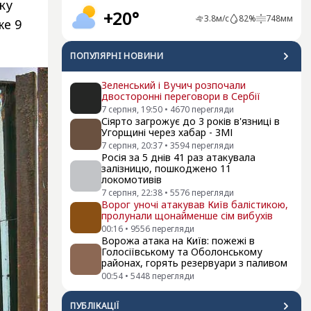
ку
+20°
3.8
м/с
82
%
748
мм
же 9
ПОПУЛЯРНI НОВИНИ
Зеленський і Вучич розпочали
двосторонні переговори в Сербії
7 серпня, 19:50
•
4670
перегляди
Сіярто загрожує до 3 років в'язниці в
Угорщині через хабар - ЗМІ
7 серпня, 20:37
•
3594
перегляди
Росія за 5 днів 41 раз атакувала
залізницю, пошкоджено 11
локомотивів
7 серпня, 22:38
•
5576
перегляди
Ворог уночі атакував Київ балістикою,
пролунали щонайменше сім вибухів
00:16
•
9556
перегляди
Ворожа атака на Київ: пожежі в
Голосіївському та Оболонському
районах, горять резервуари з паливом
00:54
•
5448
перегляди
ПУБЛІКАЦІЇ