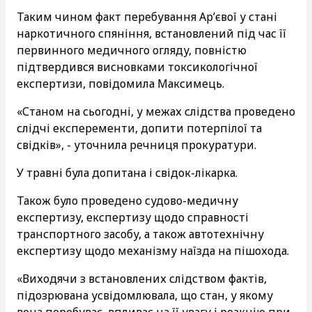
Таким чином факт перебування Ар’євої у стані
наркотичного спяніння, встановлений під час її
первинного медичного огляду, повністю
підтвердився висновками токсикологічної
експертизи, повідомила Максимець.
«Станом на сьогодні, у межах слідства проведено
слідчі експеременти, допити потерпілої та
свідків», - уточнила речниця прокуратури.
У травні була допитана і свідок-лікарка.
Також було проведено судово-медичну
експертизу, експертизу щодо справності
транспортного засобу, а також автотехнічну
експертизу щодо механізму наїзда на пішохода.
«Виходячи з встановлених слідством фактів,
підозрювана усвідомлювала, що стан, у якому
вона перебуває, впливає на її увагу і реакцію при