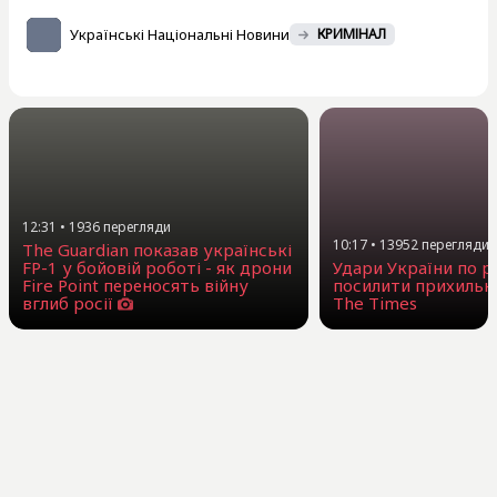
Українські Національні Новини
КРИМІНАЛ
12:31
•
1936
перегляди
10:17
•
13952
перегляди
The Guardian показав українські
FP-1 у бойовій роботі - як дрони
Удари України по 
Fire Point переносять війну
посилити прихильни
вглиб росії
The Times