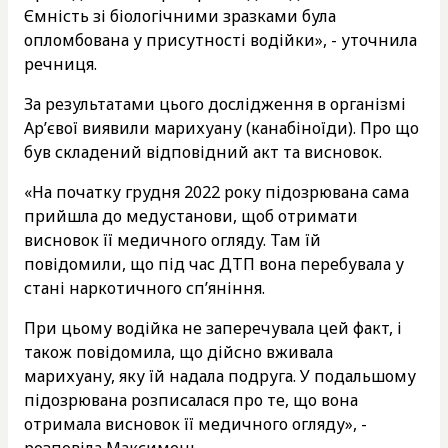
Ємність зі біологічними зразками була
опломбована у присутності водійки», - уточнила
речниця.
За результатами цього дослідження в організмі
Ар’євої виявили марихуану (канабіноїди). Про що
був складений відповідний акт та висновок.
«На початку грудня 2022 року підозрювана сама
прийшла до медустанови, щоб отримати
висновок її медичного огляду. Там їй
повідомили, що під час ДТП вона перебувала у
стані наркотичного сп’яніння.
При цьому водійка не заперечувала цей факт, і
також повідомила, що дійсно вживала
марихуану, яку їй надала подруга. У подальшому
підозрювана розписалася про те, що вона
отримала висновок її медичного огляду», -
розповіла Максимець.