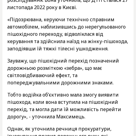
листопада 2022 року в Києві.
«Підозрювана, керуючи технічно справним
автомобілем, наблизившись до нерегульованого
пішохідного переходу, відволіклася від
керування та здійснила наїзд на жінку-пішохода,
заподіявши їй тяжкі тілесні ушкодження.
Зауважу, що пішохідний перехід позначений
дорожньою розміткою «зебра», що має
світловідбиваючий ефект, та
попереджувальними дорожними знаками.
Тобто водійка об’єктивно мала змогу виявити
пішохода, коли вона вступила на пішохідний
перехід, та могла дати їй можливість перейти
дорогу», - уточнила Максимець.
Однак, як уточнила речниця прокуратури,
ігнорування правил дорожнього руху, які