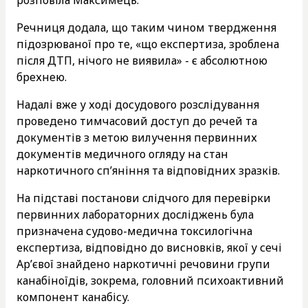
Речниця додала, що таким чином твердження
підозрюваної про те, «що експертиза, зроблена
після ДТП, нічого не виявила» - є абсолютною
брехнею.
Надалі вже у ході досудового розслідування
проведено тимчасовий доступ до речей та
документів з метою вилучення первинних
документів медичного огляду на стан
наркотичного сп’яніння та відповідних зразків.
На підставі постанови слідчого для перевірки
первинних лабораторних досліджень була
призначена судово-медична токсилогічна
експертиза, відповідно до висновків, якої у сечі
Ар’євої знайдено наркотичні речовини групи
канабіноїдів, зокрема, головний психоактивний
компонент канабісу.