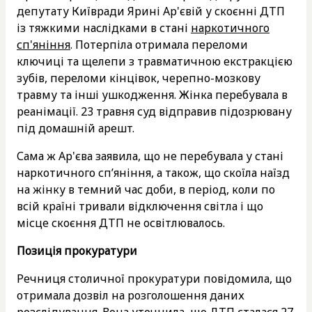
депутату Київради Ярині Ар'євій у скоєнні ДТП
із тяжкими наслідками в стані
наркотичного
сп'яніння
. Потерпіла отримала переломи
ключиці та щелепи з травматичною екстракцією
зубів, переломи кінцівок, черепно-мозкову
травму та інші ушкодження. Жінка перебувала в
реанімації. 23 травня суд відправив підозрювану
під домашній арешт.
Сама ж Ар'єва заявила, що не перебувала у стані
наркотичного сп’яніння, а також, що скоїла наїзд
на жінку в темний час доби, в період, коли по
всій країні тривали відключення світла і що
місце скоєння ДТП не освітлювалось.
Позиція прокуратури
Речниця столичної прокуратури повідомила, що
отримала дозвіл на розголошення даних
розслідування. Вона уточнила, що ДТП сталася 27