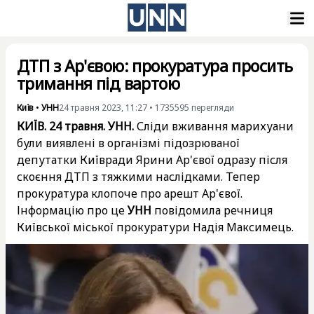
ДТП з Ар'євою: прокуратура просить
тримання під вартою
Київ
•
УНН
24 травня 2023, 11:27
•
1735595
перегляди
КИЇВ. 24 травня. УНН.
Сліди вживання марихуани
були виявлені в організмі підозрюваної
депутатки Київради Ярини Ар'євої одразу після
скоєння ДТП з тяжкими наслідками. Тепер
прокуратура клопоче про арешт Ар'євої.
Інформацію про це
УНН
повідомила речниця
Київської міської прокуратури Надія Максимець.