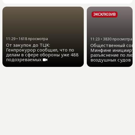
ЭКСКЛЮЗИВ
11:29
•
1618
просмотра
11:23
•
3830
просмотра
От закупок до ТЦК:
Общественный сов
Генпрокурор сообщил, что по
Минфине иницииру
делам в сфере обороны уже 488
разъяснение по лиз
подозреваемых
воздушных судов