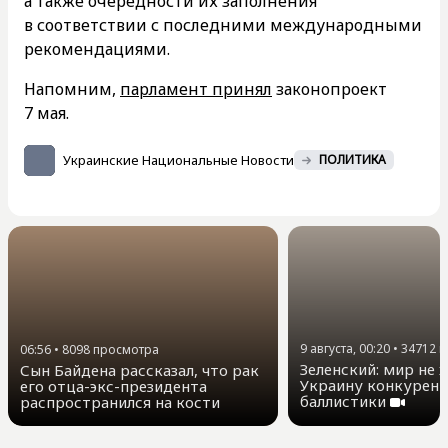
а также очередности их заполнения
в соответствии с последними международными
рекомендациями.
Напомним,
парламент принял
законопроект
7 мая.
Украинские Национальные Новости
ПОЛИТИКА
9 августа, 00:20
•
34712
п
06:56
•
8098
просмотра
Зеленский: мир не 
Сын Байдена рассказал, что рак
Украину конкурент
его отца-экс-президента
баллистики
распространился на кости