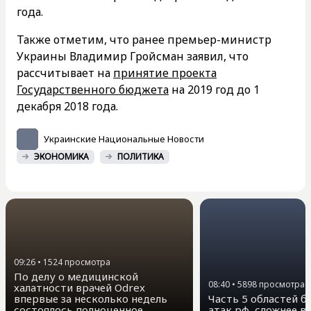
года.
Также отметим, что ранее премьер-министр
Украины Владимир Гройсман заявил, что
рассчитывает на
принятие проекта
Государственного бюджета
на 2019 год до 1
декабря 2018 года.
Украинские Национальные Новости
ЭКОНОМИКА
ПОЛИТИКА
09:26
•
1524
просмотра
По делу о медицинской
08:40
•
5898
просмотра
халатности врачей Odrex
впервые за несколько недель
Часть 5 областей бе
состоялось полноценное
атак рф, сложнее вс