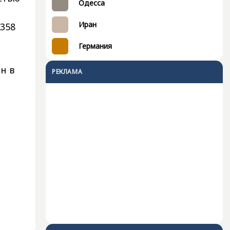
Одесса
Иран
358
Германия
н в
РЕКЛАМА
т