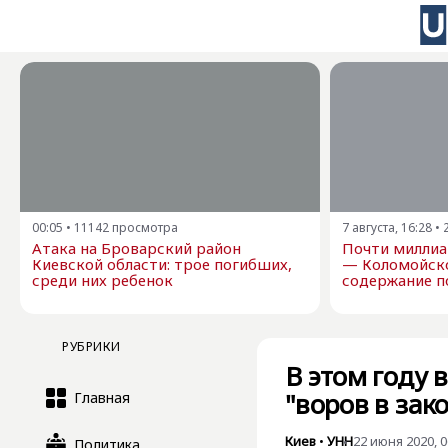
00:05
•
11142
просмотра
7 августа, 16:28
•
Атака на Броварский район
Почти миллиа
Киевской области: трое погибших,
— Коломойск
среди них ребенок
содержание п
РУБРИКИ
В этом году 
"воров в зак
Главная
Киев
•
УНН
22 июня 2020, 0
Политика