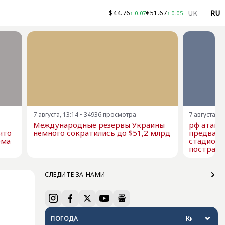
UK
RU
$
44.76
€
51.67
↑
0.07
↑
0.05
7 августа, 13:14
•
34936
просмотра
7 августа, 1
Международные резервы Украины
рф атако
что
немного сократились до $51,2 млрд
предвари
ема
стадион 
пострад
СЛЕДИТЕ ЗА НАМИ
ПОГОДА