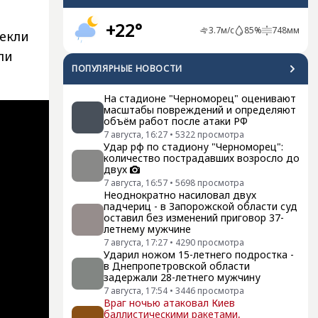
+22°
3.7
м/с
85
%
748
мм
лекли
ли
ПОПУЛЯРНЫЕ НОВОСТИ
На стадионе "Черноморец" оценивают
масштабы повреждений и определяют
объём работ после атаки РФ
7 августа, 16:27
•
5322
просмотра
Удар рф по стадиону "Черноморец":
количество пострадавших возросло до
двух
7 августа, 16:57
•
5698
просмотра
Неоднократно насиловал двух
падчериц - в Запорожской области суд
оставил без изменений приговор 37-
летнему мужчине
7 августа, 17:27
•
4290
просмотра
Ударил ножом 15-летнего подростка -
в Днепропетровской области
задержали 28-летнего мужчину
7 августа, 17:54
•
3446
просмотра
Враг ночью атаковал Киев
баллистическими ракетами,