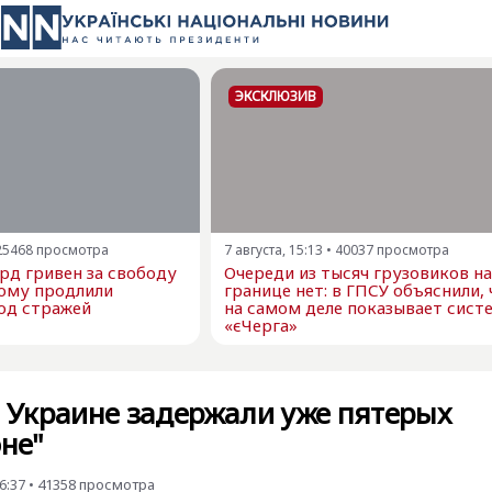
ЭКСКЛЮЗИВ
25468
просмотра
7 августа, 15:13
•
40037
просмотра
рд гривен за свободу
Очереди из тысяч грузовиков на
ому продлили
границе нет: в ГПСУ объяснили, 
од стражей
на самом деле показывает сист
«єЧерга»
в Украине задержали уже пятерых
оне"
6:37
•
41358
просмотра