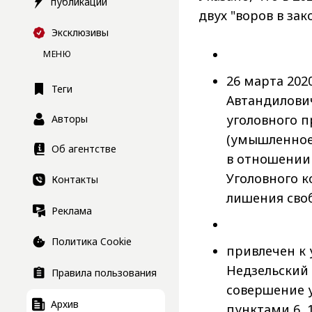
публикации
двух "воров в зак
Эксклюзивы
МЕНЮ
26 марта 202
Теги
Автандилович
уголовного п
Авторы
(умышленное 
Об агентстве
в отношении
Уголовного к
Контакты
лишения своб
Реклама
Политика Cookie
привлечен к 
Недзельский 
Правила пользования
совершение 
Архив
пунктами 6, 