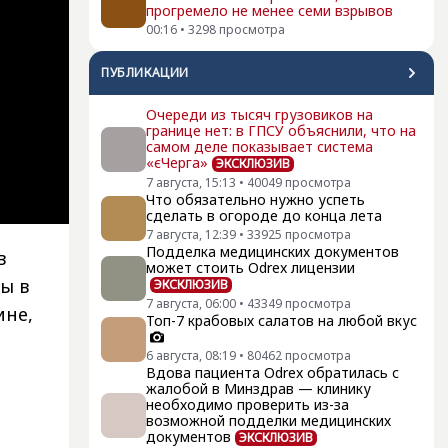
прогремело не менее семи взрывов
00:16
•
3298
просмотра
ПУБЛИКАЦИИ
Очереди из тысяч грузовиков на
границе нет: в ГПСУ объяснили, что на
самом деле показывает система
«єЧерга»
ЭКСКЛЮЗИВ
7 августа, 15:13
•
40049
просмотра
Что обязательно нужно успеть
сделать в огороде до конца лета
7 августа, 12:39
•
33925
просмотра
Подделка медицинских документов
в
может стоить Odrex лицензии
ы в
ЭКСКЛЮЗИВ
7 августа, 06:00
•
43349
просмотра
ине,
Топ-7 крабовых салатов на любой вкус
6 августа, 08:19
•
80462
просмотра
Вдова пациента Odrex обратилась с
жалобой в Минздрав — клинику
необходимо проверить из-за
возможной подделки медицинских
документов
ЭКСКЛЮЗИВ
и