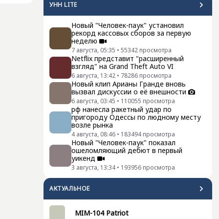
УНН LITE
Новый "Человек-паук" установил
рекорд кассовых сборов за первую
неделю
7 августа, 05:35
•
55342
просмотра
Netflix представит "расширенный
взгляд" на Grand Theft Auto VI
6 августа, 13:42
•
78286
просмотра
Новый клип Арианы Гранде вновь
вызвал дискуссии о её внешности
6 августа, 03:45
•
110055
просмотра
рф нанесла ракетный удар по
пригороду Одессы по людному месту
возле рынка
4 августа, 08:46
•
183494
просмотра
Новый "Человек-паук" показал
ошеломляющий дебют в первый
уикенд
3 августа, 13:34
•
193956
просмотра
АКТУАЛЬНОЕ
MIM-104 Patriot