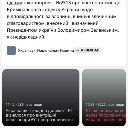
цілому
законопроект №2513 про внесення змін до
Кримінального кодексу України щодо
відповідальності за злочини, вчинені злочинним
співтовариством, внесений і визначений
Президентом України Володимиром Зеленським,
як невідкладний.
Українські Національні Новини
КРИМІНАЛ
11:42
•
286
перегляди
10:55
•
5220
перегляди
Україна як "складна дилема": FT
ЄС вів нові санкції п
дізналося про внутрішні
через посилення уда
переговори ЄС про розширення
Україні - хто у списк