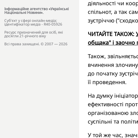
діяльності чи коо
Інформаційне агентство «Українські
спільнот, а так са
Національні Новини».
зустріччю ("сходко
Cуб'єкт у сфері онлайн-медіа;
ідентифікатор медіа - R40-05926
Ресурс призначений для осіб, які
ЧИТАЙТЕ ТАКОЖ:
досягли 21-річного віку
общака" і заочно 
Всі права захищені. © 2007 — 2026
Також, звільняєть
вчинення злочину
до початку зустрічі
її проведення.
На думку ініціато
ефективності прот
організованою зл
суспільні та політ
У той же час, зна