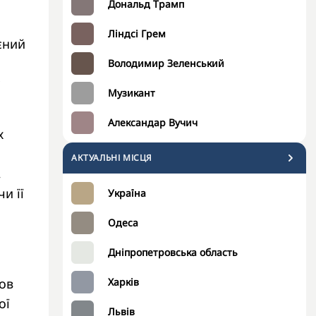
Дональд Трамп
Ліндсі Грем
єний
Володимир Зеленський
є
Музикант
Александар Вучич
х
АКТУАЛЬНІ МІСЦЯ
,
и її
Україна
Одеса
Дніпропетровська область
мов
Харків
ої
Львів