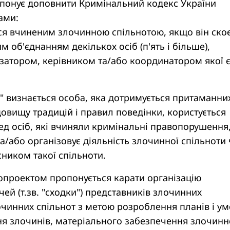
понує доповнити Кримінальний кодекс України
ами:
ься вчиненим злочинною спільнотою, якщо він ско
м об'єднанням декількох осіб (п'ять і більше),
затором, керівником та/або координатором якої 
оні" визнається особа, яка дотримується притаманни
вищу традицій і правил поведінки, користується
ед осіб, які вчиняли кримінальні правопорушення
а/або організовує діяльність злочинної спільноти ч
сником такої спільноти.
опроектом пропонується карати організацію
чей (т.зв. "сходки") представників злочинних
очинних спільнот з метою розроблення планів і у
ня злочинів, матеріального забезпечення злочинн