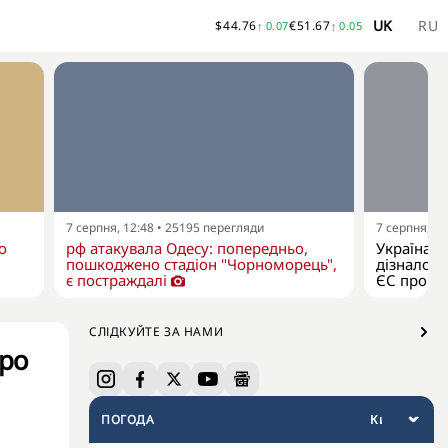
UK
RU
$
44.76
€
51.67
↑
0.07
↑
0.05
7 серпня, 12:48
•
25195
перегляди
7 серпня, 11
о
рф атакувала Одесу: попередньо,
Україна я
пошкоджено стадіон "Чорноморець",
дізналося
є постраждалі
ЄС про р
СЛІДКУЙТЕ ЗА НАМИ
про
ПОГОДА