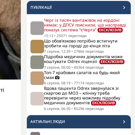
ПУБЛІКАЦІЇ
Черг із тисяч вантажівок на кордоні
немає: у ДПСУ пояснили, що насправді
показує система “єЧерга”
ЕКСКЛЮЗИВ
15:13
•
25071
перегляди
Що обов’язково потрібно встигнути
зробити на городі до кінця літа
7 серпня, 12:39
•
27866
перегляди
Підробка медичних документів може
коштувати Odrex ліцензії
ЕКСКЛЮЗИВ
7 серпня, 06:00
•
40364
перегляди
Топ-7 крабових салатів на будь-який
смак
6 серпня, 08:19
•
77174
перегляди
Вдова пацієнта Odrex звернулася зі
ті
скаргою до МОЗ – клініку треба
перевірити через можливу підробку
медичних документів
ЕКСКЛЮЗИВ
6 серпня, 06:30
•
85296
перегляди
АКТУАЛЬНI ЛЮДИ