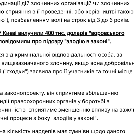
рдинації дій злочинних організацій чи злочинних
мо сприяння в її проведенні, або керівництві такою
ю"), позбавленням волі на строк від 3 до 6 років.
У Києві вилучили 400 тис. доларів "воровського
повідомили про підозру "злодію в законі"
.
ся від кримінальної відповідальності особа, за
 вищезазначеного злочину, якщо вона добровільн
 ("сходки") заявила про її учасників та точні місце 
ра законопроекту, він сприятиме збільшенню
идії правоохоронних органів у боротьбі з
очинністю, сприятиме зменшенню впливу на важл
ичні процеси з боку "злодіїв у законі".
чна кількість нардепів має сумніви щодо даного