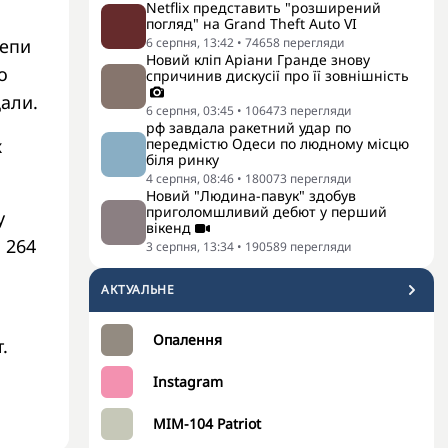
Netflix представить "розширений
погляд" на Grand Theft Auto VI
депи
6 серпня, 13:42
•
74658
перегляди
Новий кліп Аріани Гранде знову
о
спричинив дискусії про її зовнішність
дали.
6 серпня, 03:45
•
106473
перегляди
рф завдала ракетний удар по
х
передмістю Одеси по людному місцю
біля ринку
4 серпня, 08:46
•
180073
перегляди
Новий "Людина-павук" здобув
приголомшливий дебют у перший
у
вікенд
 264
3 серпня, 13:34
•
190589
перегляди
АКТУАЛЬНЕ
Опалення
.
Instagram
MIM-104 Patriot