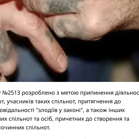
ну №2513 розроблено з метою припинення діяльнос
т, учасників таких спільнот, притягнення до
відальності "злодіїв у законі", а також інших
их спільнот та осіб, причетних до створення та
очинних спільнот.