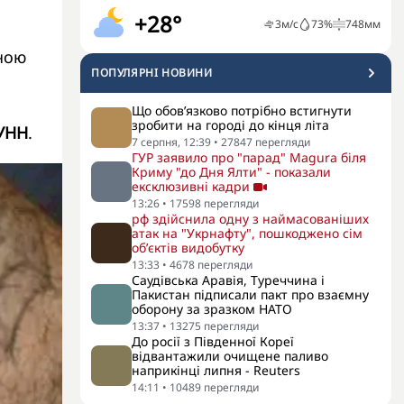
+28°
3
м/с
73
%
748
мм
нною
ПОПУЛЯРНI НОВИНИ
Що обов’язково потрібно встигнути
зробити на городі до кінця літа
УНН
.
7 серпня, 12:39
•
27847
перегляди
ГУР заявило про "парад" Magura біля
Криму "до Дня Ялти" - показали
ексклюзивні кадри
13:26
•
17598
перегляди
рф здійснила одну з наймасованіших
атак на "Укрнафту", пошкоджено сім
об’єктів видобутку
13:33
•
4678
перегляди
Саудівська Аравія, Туреччина і
Пакистан підписали пакт про взаємну
оборону за зразком НАТО
13:37
•
13275
перегляди
До росії з Південної Кореї
відвантажили очищене паливо
наприкінці липня - Reuters
14:11
•
10489
перегляди