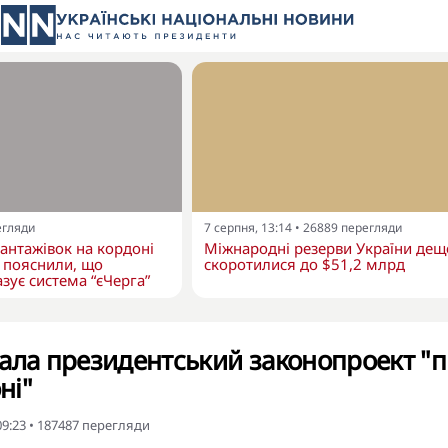
егляди
7 серпня, 13:14
•
26889
перегляди
вантажівок на кордоні
Міжнародні резерви України дещ
 пояснили, що
скоротилися до $51,2 млрд
зує система “єЧерга”
ала президентський законопроект "
ні"
09:23
•
187487
перегляди