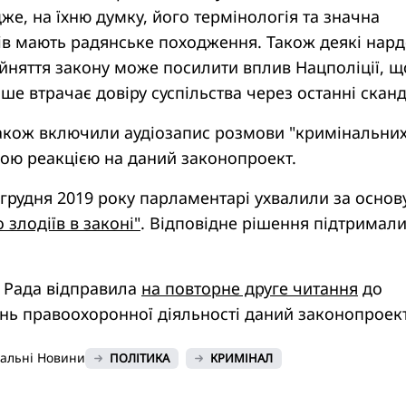
дже, на їхню думку, його термінологія та значна
ів мають радянське походження. Також деякі нар
йняття закону може посилити вплив Нацполіції, щ
ше втрачає довіру суспільства через останні скан
кож включили аудіозапис розмови "кримінальни
ньою реакцією на даний законопроект.
грудня 2019 року парламентарі ухвалили за основ
 злодіїв в законі"
. Відповідне рішення підтримали
, Рада відправила
на повторне друге читання
до
ань правоохоронної діяльності даний законопроект
нальні Новини
ПОЛІТИКА
КРИМІНАЛ