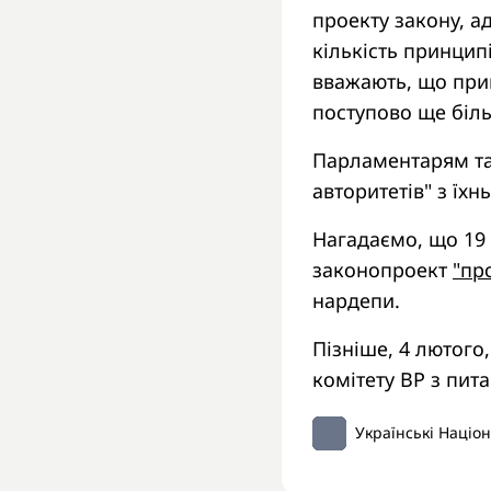
проекту закону, а
кількість принцип
вважають, що при
поступово ще біль
Парламентарям та
авторитетів" з їх
Нагадаємо, що 19 
законопроект
"про
нардепи.
Пізніше, 4 лютого
комітету ВР з пит
Українські Націо