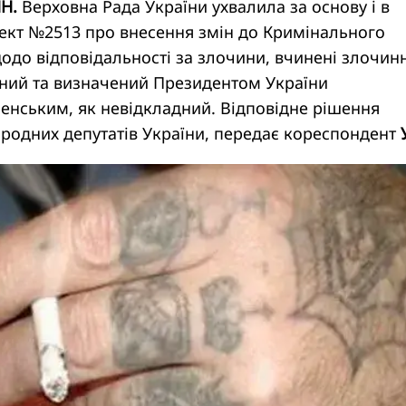
НН.
Верховна Рада України ухвалила за основу і в
ект №2513 про внесення змін до Кримінального
одо відповідальності за злочини, вчинені злочи
ений та визначений Президентом України
нським, як невідкладний. Відповідне рішення
ародних депутатів України, передає кореспондент