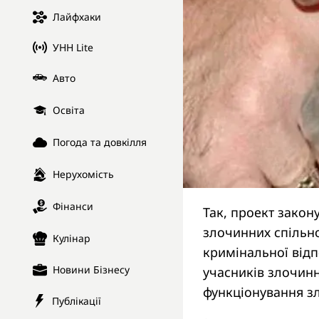
Лайфхаки
УНН Lite
Авто
Освіта
Погода та довкілля
Нерухомість
Фінанси
Так, проект зако
злочинних спільно
Кулінар
кримінальної відпо
Новини Бізнесу
учасників злочинн
функціонування зл
Публікації