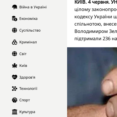
КИЇВ. 4 червня. У
Війна в Україні
цілому законопро
кодексу України щ
Економіка
спільнотою, внес
Суспільство
Володимиром Зеле
підтримали 236 н
Кримінал
Світ
Київ
Здоров'я
Технології
Спорт
Культура