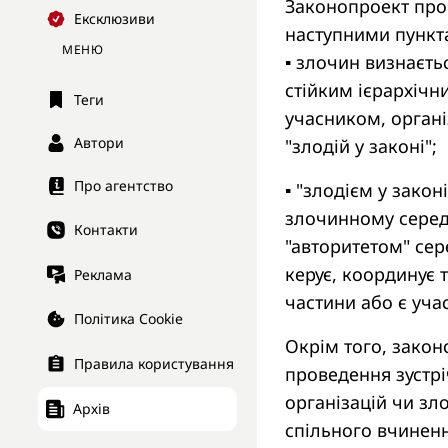
Законопроект про
Ексклюзиви
наступними пункт
МЕНЮ
▪️ злочин визнаєт
стійким ієрархічни
Теги
учасником, органі
Автори
"злодій у законі";
Про агентство
▪️ "злодієм у зак
злочинному середо
Контакти
"авторитетом" сер
керує, координує т
Реклама
частини або є уча
Політика Cookie
Окрім того, закон
Правила користування
проведення зустрі
організацій чи зл
Архів
спільного вчинен