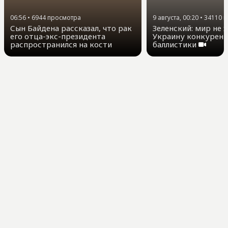
9 августа, 00:20
•
34110
п
06:56
•
6944
просмотра
Зеленский: мир не 
Сын Байдена рассказал, что рак
Украину конкурент
его отца-экс-президента
баллистики
распространился на кости