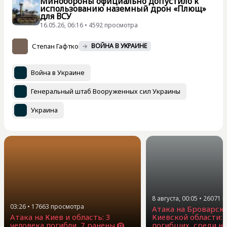
Минобороны официально допустило к
использованию наземный дрон «Плющ»
для ВСУ
16.05.26, 06:16 • 4592 просмотра
Степан Гафтко
ВОЙНА В УКРАИНЕ
Война в Украине
Генеральный штаб Вооруженных сил Украины
Украина
8 августа, 00:05
•
26071
п
03:26
•
17663
просмотра
Атака на Броварск
Атака на Киев и область: 3
Киевской области: 
человека погибли, 7 ранены
погибших, среди н