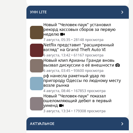
УНН LITE
Новый "Человек-паук" установил
рекорд кассовых сборов за первую
неделю
7 августа, 05:35
•
28148
просмотра
Netflix представит "расширенный
взгляд" на Grand Theft Auto VI
6 августа, 13:42
•
61167
просмотра
Новый клип Арианы Гранде вновь
вызвал дискуссии о её внешности
6 августа, 03:45
•
93600
просмотра
рф нанесла ракетный удар по
пригороду Одессы по людному месту
возле рынка
4 августа, 08:46
•
167853
просмотра
Новый "Человек-паук" показал
ошеломляющий дебют в первый
уикенд
3 августа, 13:34
•
179308
просмотра
АКТУАЛЬНОЕ