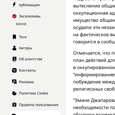
публикации
вытеснении общин
оккупационная ад
Эксклюзивы
имущество общины
МЕНЮ
осудили эти неза
на фактическое в
Теги
говорится в сооб
Авторы
Отмечается, что 
Об агентстве
план действий дл
в оккупированном
Контакты
“информирование 
побуждение между
Реклама
религиозных своб
Политика Cookie
“Эмине Джапарова
Правила пользования
необходимости по
обсудили взаимод