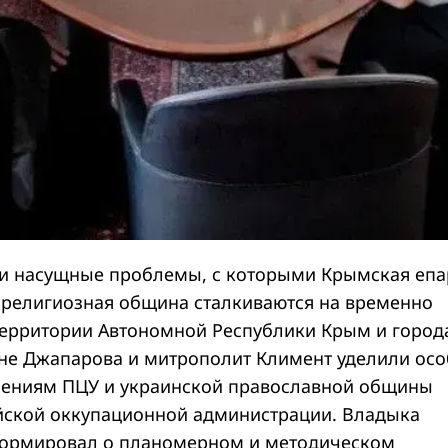
и насущные проблемы, с которыми Крымская епа
 религиозная община сталкиваются на временно
ерритории Автономной Республики Крым и город
не Джапарова и митрополит Климент уделили осо
нениям ПЦУ и украинской православной общины
йской оккупационной администрации. Владыка
ормировал о планомерном и методическом