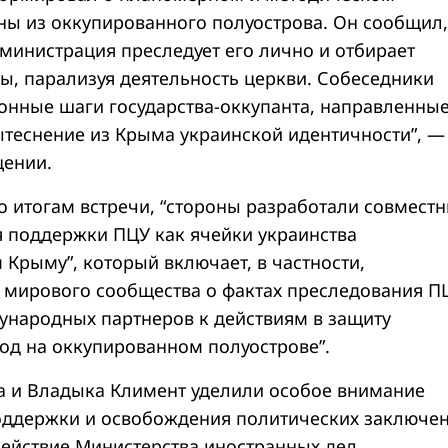
ы из оккупированного полуострова. Он сообщил,
министрация преследует его лично и отбирает
, парализуя деятельность церкви. Собеседники
конные шаги государства-оккупанта, направленны
ытеснение из Крыма украинской идентичности”, —
щении.
по итогам встречи, “стороны разработали совмест
я поддержки ПЦУ как ячейки украинства
 Крыму”, который включает, в частности,
мирового сообщества о фактах преследования П
народных партнеров к действиям в защиту
од на оккупированном полуострове”.
 и Владыка Климент уделили особое внимание
ддержки и освобождения политических заключе
ействие Министерства иностранных дел