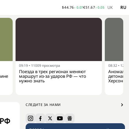
UK
RU
$
44.76
€
51.67
↑
0.07
↑
0.05
09:19
•
11009
просмотра
08:32
•
1242
Поезда в трех регионах меняют
Аномальн
аине
маршрут из-за ударов РФ — что
детонаци
нужно знать
Херсонск
СЛЕДИТЕ ЗА НАМИ
 РФ