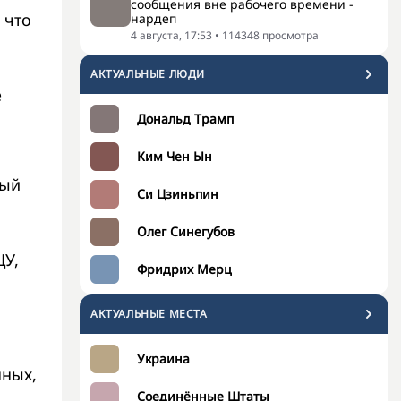
сообщения вне рабочего времени -
 что
нардеп
4 августа, 17:53
•
114348
просмотра
АКТУАЛЬНЫЕ ЛЮДИ
е
Дональд Трамп
Ким Чен Ын
ный
Си Цзиньпин
Олег Синегубов
ЦУ,
Фридрих Мерц
АКТУАЛЬНЫЕ МЕСТА
Украина
нных,
Соединённые Штаты