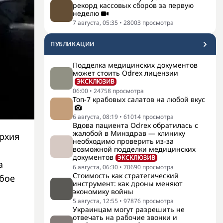
рекорд кассовых сборов за первую
неделю
7 августа, 05:35
•
28003
просмотра
ПУБЛИКАЦИИ
Подделка медицинских документов
может стоить Odrex лицензии
ЭКСКЛЮЗИВ
06:00
•
24758
просмотра
Топ-7 крабовых салатов на любой вкус
6 августа, 08:19
•
61014
просмотра
Вдова пациента Odrex обратилась с
жалобой в Минздрав — клинику
рхия
необходимо проверить из-за
возможной подделки медицинских
документов
ЭКСКЛЮЗИВ
а
6 августа, 06:30
•
70690
просмотра
Стоимость как стратегический
бое
инструмент: как дроны меняют
экономику войны
5 августа, 12:55
•
97876
просмотра
Украинцам могут разрешить не
отвечать на рабочие звонки и