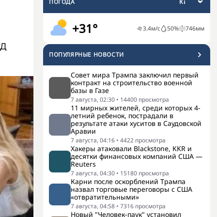
ПОГОДА
+31°
3.4
м/с
50
%
746
мм
ИД
ПОПУЛЯРНЫЕ НОВОСТИ
Совет мира Трампа заключил первый
контракт на строительство военной
базы в Газе
7 августа, 02:30
•
14400
просмотра
11 мирных жителей, среди которых 4-
летний ребенок, пострадали в
результате атаки хуситов в Саудовской
Аравии
7 августа, 04:16
•
4422
просмотра
Хакеры атаковали Blackstone, KKR и
десятки финансовых компаний США —
Reuters
7 августа, 04:30
•
15180
просмотра
Карни после оскорблений Трампа
назвал торговые переговоры с США
«отвратительными»
7 августа, 04:58
•
7316
просмотра
Новый "Человек-паук" установил