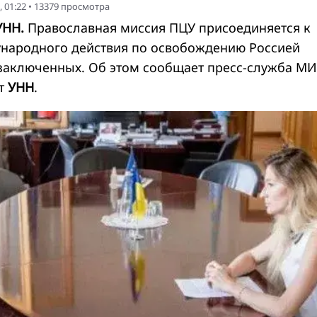
, 01:22
•
13379
просмотра
УНН.
Православная миссия ПЦУ присоединяется к
народного действия по освобождению Россией
заключенных. Об этом сообщает пресс-служба М
ет
УНН
.