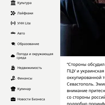
Культура
Лайфхаки
УНН Lite
Авто
Образование
Погода и окружающая
среда
“Стороны обсудил
Недвижимость
ПЦУ и украинская
оккупированной т
Финансы
Севастополь. Эми
Кулинар
внимание притес
со стороны росси
Новости Бизнеса
подробно проинф