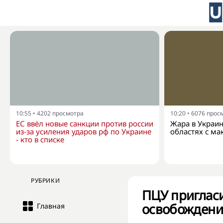
10:55
•
4202
просмотра
10:20
•
6076
прос
ЕС ввёл новые санкции против россии
Жара в Украин
из-за усиления ударов рф по Украине
областях с м
- кто в списке
РУБРИКИ
ПЦУ приглас
освобождени
Главная