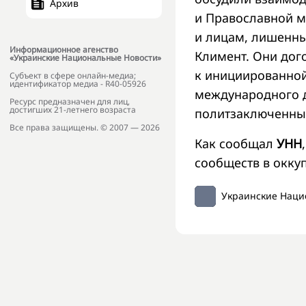
Архив
и Православной 
и лицам, лишенны
Информационное агенство
Климент. Они дог
«Украинские Национальные Новости»
к инициированно
Субъект в сфере онлайн-медиа;
идентификатор медиа - R40-05926
международного д
Ресурс предназначен для лиц,
достигших 21-летнего возраста
политзаключенны
Все права защищены. © 2007 — 2026
Как сообщал
УНН
сообществ в окку
Украинские Наци