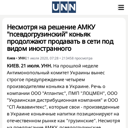
Несмотря на решение АМКУ
"псевдогрузинский" коньяк
продолжают продавать в сети под
видом иностранного
Киев
•
УНН
21 июля 2020, 07:28
•
213458
просмотра
КИЕВ. 21 июля. УНН.
На прошлой неделе
Антимонопольный комитет Украины вынес
строгое предупреждение четырем
производителям коньяка в Украине. Речь о
компании ООО "Атлантис", ПМП "ЛОЦМЕН", ООО
"Украинская дистрибуционная компания" и ООО
"СП Аквавинтекс", которые свои - произведенные
в Украине коньячные напитки позиционируют на
отечественном рынке как "грузинские". Несмотря
на предписание АМКУ, псевдогрузинские