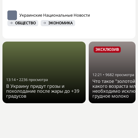
Украинские Национальные Новости
ОБЩЕСТВО
ЭКОНОМИКА
ЭКСКЛЮЗИВ
12:21
•
9682
просмотра
13:14
•
2236
просмотра
Что такое "золотой 
В Украину придут грозы и
какого возраста мл
похолодание после жары до +39
необходимо исключ
градусов
грудное молоко