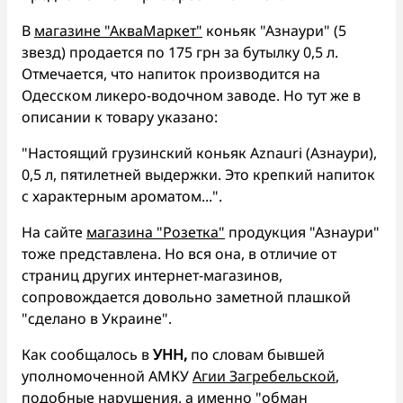
В
магазине "АкваМаркет"
коньяк "Азнаури" (5
звезд) продается по 175 грн за бутылку 0,5 л.
Отмечается, что напиток производится на
Одесском ликеро-водочном заводе. Но тут же в
описании к товару указано:
"Настоящий грузинский коньяк Aznauri (Азнаури),
0,5 л, пятилетней выдержки. Это крепкий напиток
с характерным ароматом...".
На сайте
магазина "Розетка"
продукция "Азнаури"
тоже представлена. Но вся она, в отличие от
страниц других интернет-магазинов,
сопровождается довольно заметной плашкой
"сделано в Украине".
Как сообщалось в
УНН,
по словам бывшей
уполномоченной АМКУ
Агии Загребельской
,
подобные нарушения, а именно "обман