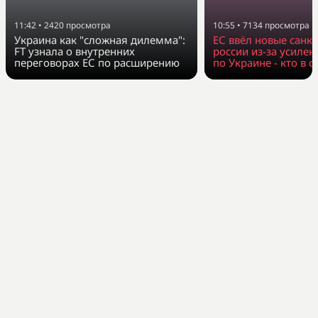
11:42
•
2420
просмотра
10:55
•
7134
просмотра
Украина как "сложная дилемма":
ЕС ввёл новые санк
FT узнала о внутренних
россии из-за усилен
переговорах ЕС по расширению
по Украине - кто в с