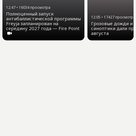
12:47
•
16034
просмотра
Полноценный запуск
12:05
•
17427
просмотра
антибаллистической программы
Freyja запланирован на
Грозовые дожди и д
середину 2027 года — Fire Point
синоптики дали про
августа