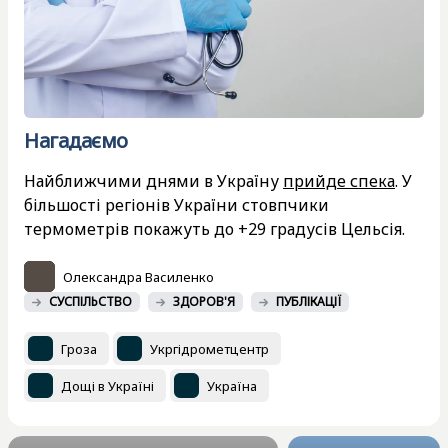
Нагадаємо
Найближчими днями в Україну
прийде спека
. У
більшості регіонів України стовпчики
термометрів покажуть до +29 градусів Цельсія.
Олександра Василенко
СУСПІЛЬСТВО
ЗДОРОВ'Я
ПУБЛІКАЦІЇ
Гроза
Укргідрометцентр
Дощі в Україні
Україна