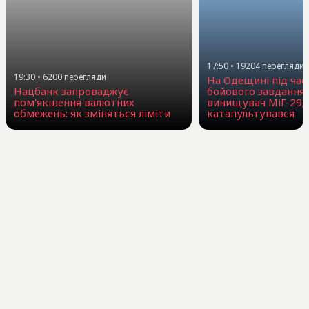
17:50
•
19204
перегляди
19:30
•
6200
перегляди
На Одещині під час
Нацбанк запроваджує
бойового завдання
пом'якшення валютних
винищувач МіГ-29, 
обмежень: як зміняться ліміти
катапультувався