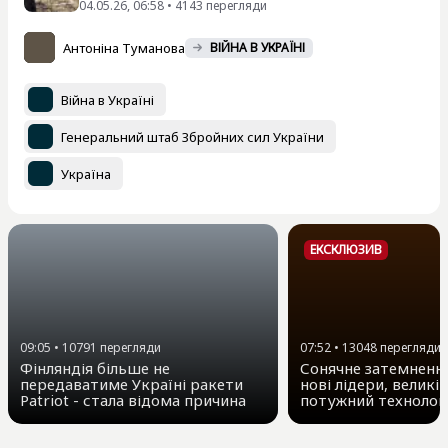
04.05.26, 06:58 • 4143 перегляди
Антоніна Туманова
ВІЙНА В УКРАЇНІ
Війна в Україні
Генеральний штаб Збройних сил України
Україна
ЕКСКЛЮЗИВ
09:05
•
10791
перегляди
07:52
•
13048
перегляди
Фінляндія більше не
Сонячне затемнення
передаватиме Україні ракети
нові лідери, великі 
Patriot - стала відома причина
потужний технолог