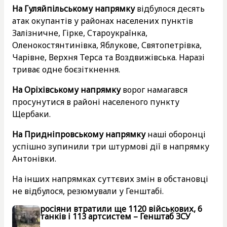
На Гуляйпільському напрямку
відбулося десять
атак окупантів у районах населених пунктів
Залізничне, Гірке, Староукраїнка,
Оленокостянтинівка, Яблукове, Святопетрівка,
Чарівне, Верхня Терса та Воздвижівська. Наразі
триває одне боєзіткнення.
На Оріхівському напрямку
ворог намагався
просунутися в районі населеного пункту
Щербаки.
На Придніпровському напрямку
наші оборонці
успішно зупинили три штурмові дії в напрямку
Антонівки.
На інших напрямках суттєвих змін в обстановці
не відбулося, резюмували у Генштабі.
росіяни втратили ще 1120 військових, 6
танків і 113 артсистем – Генштаб ЗСУ