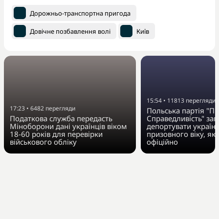
Дорожньо-транспортна пригода
Довічне позбавлення волі
Київ
15:54
•
11813
перегляди
17:23
•
6482
перегляди
Польська партія "Пр
Податкова служба передасть
Справедливість" за
Міноборони дані українців віком
депортувати українц
18-60 років для перевірки
призовного віку, як
військового обліку
офіційно