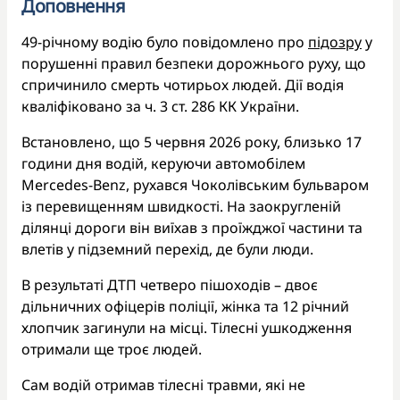
Доповнення
49-річному водію було повідомлено про
підозру
у
порушенні правил безпеки дорожнього руху, що
спричинило смерть чотирьох людей. Дії водія
кваліфіковано за ч. 3 ст. 286 КК України.
Встановлено, що 5 червня 2026 року, близько 17
години дня водій, керуючи автомобілем
Mercedes-Benz, рухався Чоколівським бульваром
із перевищенням швидкості. На заокругленій
ділянці дороги він виїхав з проїжджої частини та
влетів у підземний перехід, де були люди.
В результаті ДТП четверо пішоходів – двоє
дільничних офіцерів поліції, жінка та 12 річний
хлопчик загинули на місці. Тілесні ушкодження
отримали ще троє людей.
Сам водій отримав тілесні травми, які не