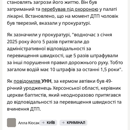
становлять загрози його життю. Він був
затриманий та
перебував під охороною
у палаті
лікарні. Встановлено, що на момент ДТП чоловік
був тверезий, вказали у прокуратурі.
Як зазначили у прокуратурі, "водночас з січня
2025 року його 5 разів притягали до
адміністративної відповідальності за
перевищення швидкості, ще 5 разів штрафували
за інші порушення правил дорожнього руху. Тобто
загалом водій має 10 штрафів за останні 1,5 роки".
Як
повідомляв
УНН
, за кермом автівки був 49-
річний уродженець Херсонської області, керівник
церкви баптистів, який неодноразово притягався
до відповідальності за перевищення швидкості та
вчинення ДТП.
Алла Кіосак
КИЇВ
КРИМІНАЛ