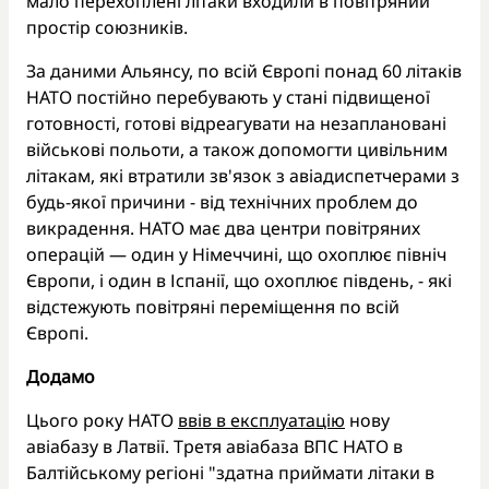
мало перехоплені літаки входили в повітряний
простір союзників.
За даними Альянсу, по всій Європі понад 60 літаків
НАТО постійно перебувають у стані підвищеної
готовності, готові відреагувати на незаплановані
військові польоти, а також допомогти цивільним
літакам, які втратили зв'язок з авіадиспетчерами з
будь-якої причини - від технічних проблем до
викрадення. НАТО має два центри повітряних
операцій — один у Німеччині, що охоплює північ
Європи, і один в Іспанії, що охоплює південь, - які
відстежують повітряні переміщення по всій
Європі.
Додамо
Цього року НАТО
ввів в експлуатацію
нову
авіабазу в Латвії. Третя авіабаза ВПС НАТО в
Балтійському регіоні "здатна приймати літаки в