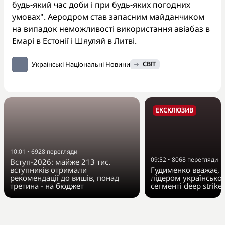
будь-який час доби і при будь-яких погодних
умовах". Аеродром став запасним майданчиком
на випадок неможливості використання авіабаз в
Емарі в Естонії і Шяуляй в Литві.
Українські Національні Новини
СВІТ
ЕКСКЛЮЗИВ
10:01
•
6928
перегляди
09:52
•
8068
перегляди
Вступ-2026: майже 213 тис.
вступників отримали
Гудименко вважає, Fi
рекомендації до вишів, понад
лідером українсько
третина - на бюджет
сегменті deep strike