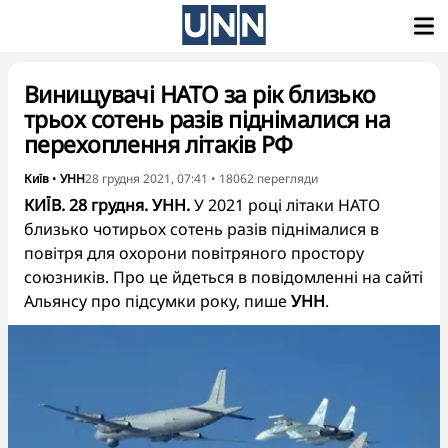
Винищувачі НАТО за рік близько
трьох сотень разів піднімалися на
перехоплення літаків РФ
Київ
•
УНН
28 грудня 2021, 07:41
•
18062
перегляди
КИЇВ. 28 грудня. УНН.
У 2021 році літаки НАТО
близько чотирьох сотень разів піднімалися в
повітря для охорони повітряного простору
союзників. Про це йдеться в
повідомленні
на сайті
Альянсу про підсумки року, пише
УНН
.