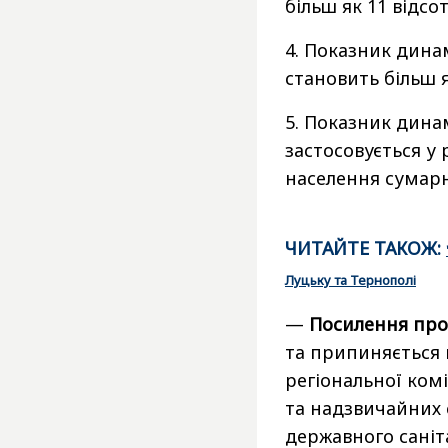
більш як 11 відсот
4. Показник дина
становить більш я
5. Показник дина
застосовується у 
населення сумарно
ЧИТАЙТЕ ТАКОЖ:
Луцьку та Тернополі
—
Посилення про
та припиняється н
регіональної комі
та надзвичайних 
державного саніта