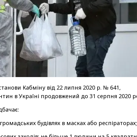
танови Кабміну від 22 липня 2020 р. № 641,
тин в Україні продовжений до 31 серпня 2020 р
дбачає:
громадських будівлях в масках або респіраторах;
ових заходів: не більше 1 людини на 5 квадрат