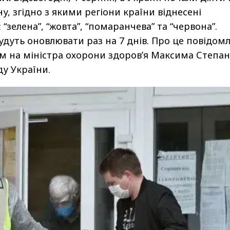
, згідно з якими регіони країни віднесені
 “зелена”, “жовта”, “помаранчева” та “червона”.
удуть оновлювати раз на 7 днів. Про це повідом
м на міністра охорони здоров’я Максима Степа
ду України.