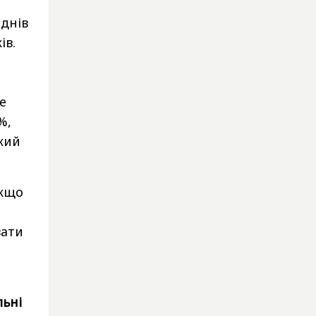
 днів
ів.
е
%,
кий
кщо
вати
льні