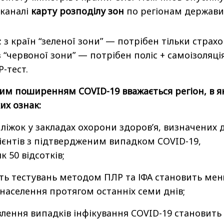
-каналі
карту розподілу зон
по регіонам держави
: з країн “зеленої зони” — потрібен тільки страх
із “червоної зони” — потрібен поліс + самоізоляці
Р-тест.
ним поширенням COVID-19 вважається регіон, в 
их ознак:
 ліжок у закладах охорони здоров’я, визначених 
цієнтів з підтвердженим випадком COVID-19,
к 50 відсотків;
ість тестувань методом ПЛР та ІФА становить ме
. населення протягом останніх семи днів;
явлення випадків інфікування COVID-19 становить