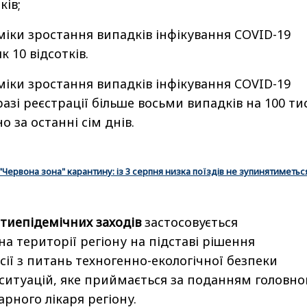
ків;
міки зростання випадків інфікування COVID-19
к 10 відсотків.
міки зростання випадків інфікування COVID-19
разі реєстрації більше восьми випадків на 100 тис
 за останні сім днів.
"Червона зона" карантину: із 3 серпня низка поїздів не зупинятиметьс
тиепідемічних заходів
застосовується
а території регіону на підставі рішення
сії з питань техногенно-екологічної безпеки
ситуацій, яке приймається за поданням головно
рного лікаря регіону.