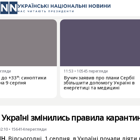
егляди
11:53
•
10545
перегляди
і до +33°: синоптики
Вучич заявив про плани Сербії
на 9 серпня
збільшити допомогу Україні в
енергетиці та медицині
в Україні змінились правила каранти
02:10
•
156414
перегляди
НН.
Відсьогодні, 1 серпня, в Україні почали діяти 