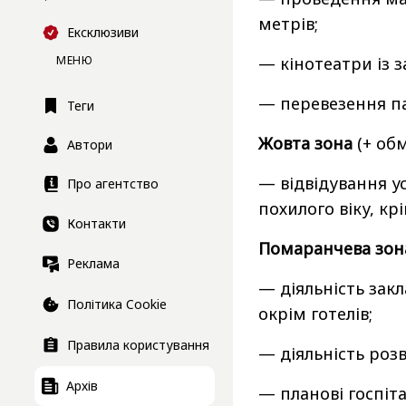
метрів;
Ексклюзиви
МЕНЮ
— кінотеатри із 
— перевезення па
Теги
Жовта зона
(+ обм
Автори
— відвідування у
Про агентство
похилого віку, кр
Контакти
Помаранчева зо
Реклама
— діяльність закл
Політика Cookie
окрім готелів;
Правила користування
— діяльність розв
Архів
— планові госпітал