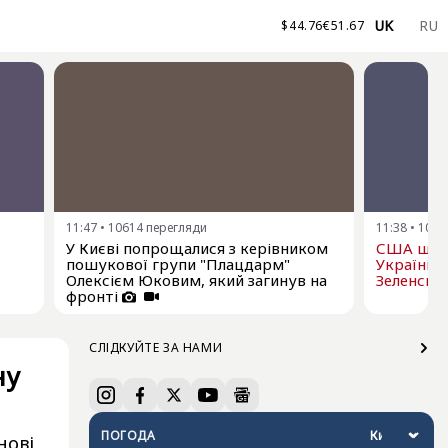
UK
RU
$
44.76
€
51.67
11:47
•
10614
перегляди
11:38
•
1075
У Києві попрощалися з керівником
США щом
пошукової групи "Плацдарм"
Україні р
Олексієм Юковим, який загинув на
Зеленськ
фронті
СЛІДКУЙТЕ ЗА НАМИ
ну
ПОГОДА
нові