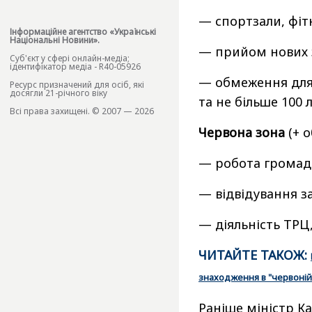
— спортзали, фіт
Інформаційне агентство «Українські
Національні Новини».
— прийом нових з
Cуб'єкт у сфері онлайн-медіа;
ідентифікатор медіа - R40-05926
— обмеження для 
Ресурс призначений для осіб, які
досягли 21-річного віку
та не більше 100 
Всі права захищені. © 2007 — 2026
Червона зона
(+ 
— робота громад
— відвідування за
— діяльність ТРЦ,
ЧИТАЙТЕ ТАКОЖ:
знаходження в "червоній
Раніше міністр Ка