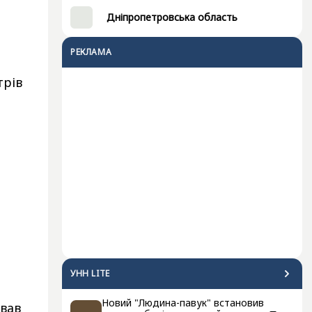
Дніпропетровська область
РЕКЛАМА
трів
УНН LITE
Новий "Людина-павук" встановив
ував