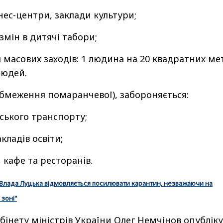
нес-центри, заклади культури;
мін в дитячі табори;
масових заходів: 1 людина на 20 квадратних ме
людей.
обмеження помаранчевої), забороняється:
ського транспорту;
кладів освіти;
 кафе та ресторанів.
Влада Луцька відмовляється посилювати карантин, незважаючи на
 зоні"
бінету міністрів України Олег Немчінов опублік