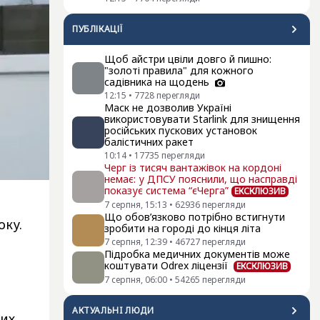
ПУБЛІКАЦІЇ
Щоб айстри цвіли довго й пишно:
"золоті правила" для кожного
садівника на щодень
12:15
•
7728
перегляди
Маск не дозволив Україні
використовувати Starlink для знищення
російських пускових установок
балістичних ракет
10:14
•
17735
перегляди
Черг із тисяч вантажівок на кордоні
немає: у ДПСУ пояснили, що насправді
показує система “єЧерга”
ЕКСКЛЮЗИВ
7 серпня, 15:13
•
62936
перегляди
Що обов’язково потрібно встигнути
оку.
зробити на городі до кінця літа
7 серпня, 12:39
•
46727
перегляди
Підробка медичних документів може
коштувати Odrex ліцензії
ЕКСКЛЮЗИВ
7 серпня, 06:00
•
54265
перегляди
АКТУАЛЬНI ЛЮДИ
них