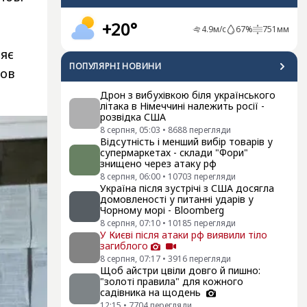
+20°
4.9
м/с
67
%
751
мм
ляє
ПОПУЛЯРНI НОВИНИ
нов
Дрон з вибухівкою біля українського
літака в Німеччині належить росії -
розвідка США
8 серпня, 05:03
•
8688
перегляди
Відсутність і менший вибір товарів у
супермаркетах - склади "Фори"
знищено через атаку рф
8 серпня, 06:00
•
10703
перегляди
Україна після зустрічі з США досягла
домовленості у питанні ударів у
Чорному морі - Bloomberg
8 серпня, 07:10
•
10185
перегляди
У Києві після атаки рф виявили тіло
загиблого
8 серпня, 07:17
•
3916
перегляди
Щоб айстри цвіли довго й пишно:
"золоті правила" для кожного
садівника на щодень
12:15
•
7704
перегляди