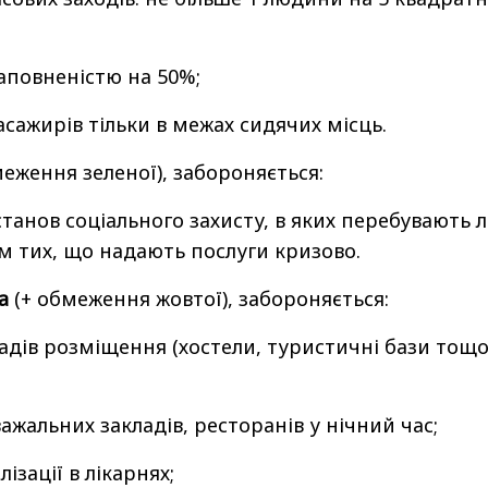
заповненістю на 50%;
сажирів тільки в межах сидячих місць.
еження зеленої), забороняється:
станов соціального захисту, в яких перебувають 
ім тих, що надають послуги кризово.
на
(+ обмеження жовтої), забороняється:
адів розміщення (хостели, туристичні бази тощо
ажальних закладів, ресторанів у нічний час;
ізації в лікарнях;