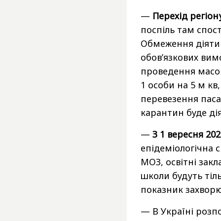
—
Перехід регіону
поспіль там спос
Обмеження діятим
обов’язкових вим
проведення масов
1 особи на 5 м кв
перевезення паса
карантин буде дія
—
З 1 вересня 202
епідеміологічна 
МОЗ, освітні зак
школи будуть тіл
показник захворю
— В Україні розп