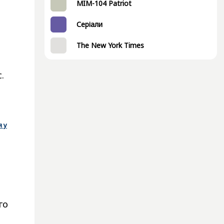
MIM-104 Patriot
Серіали
The New York Times
.
я у
го