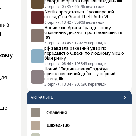
рекорд зборів за перший тиждень
.
7 серпня, 05:35
•
66596
перегляди
Netflix представить "розширений
погляд" на Grand Theft Auto VI
6 серпня, 13:42
•
88908
перегляди
овий
Новий кліп Аріани Гранде знову
спричинив дискусії про її зовнішність
я
6 серпня, 03:45
•
120275
перегляди
рф завдала ракетний удар по
передмістю Одеси по людному місцю
якому
біля ринку
4 серпня, 08:46
•
193343
перегляди
Новий "Людина-павук" здобув
приголомшливий дебют у перший
для
вікенд
3 серпня, 13:34
•
203690
перегляди
АКТУАЛЬНЕ
нше
Опалення
Шахед-136