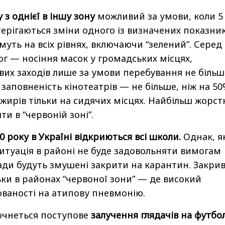
 з однієї в іншу зону
можливий за умови, коли 5
терігаються зміни одного із визначених показник
уть на всіх рівнях, включаючи “зелений”. Серед
ог — носіння масок у громадських місцях,
их заходів лише за умови перебування не більш
, заповненість кінотеатрів — не більше, ніж на 50
жирів тільки на сидячих місцях. Найбільш жорст
ти в “червоній зоні”.
0 року в Україні відкриються всі школи.
Однак, я
ситуація в районі не буде задовольняти вимогам
лади будуть змушені закрити на карантин. Закри
ьки в районах “червоної зони” — де високий
ваності на атипову пневмонію.
очнеться поступове
залучення глядачів на футбо