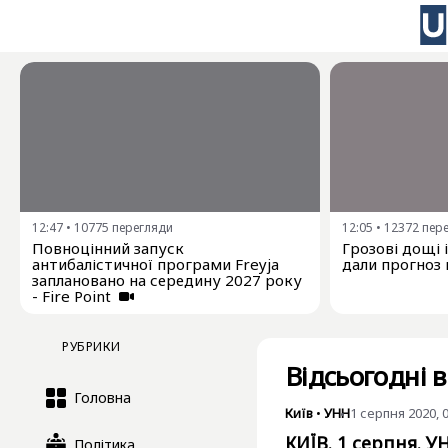
12:47
•
10775
перегляди
12:05
•
12372
пер
Повноцінний запуск
Грозові дощі 
антибалістичної програми Freyja
дали прогноз 
заплановано на середину 2027 року
- Fire Point
РУБРИКИ
Відсьогодні 
Головна
Київ
•
УНН
1 серпня 2020, 
КИЇВ. 1 серпня. У
Політика