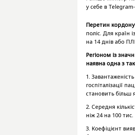
у себе в Telegram
Перетин кордону
поліс. Для країн 
на 14 днів або ПЛ
Регіоном із знач
наявна одна з так
1. Завантаженість
госпіталізації па
становить більш я
2. Середня кільк
ніж 24 на 100 тис
3. Коефіцієнт ви