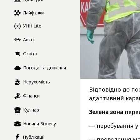
Лайфхаки
УНН Lite
Авто
Освіта
Погода та довкілля
Нерухомість
Відповідно до пос
Фінанси
адаптивний каран
Кулінар
Зелена зона
пере
Новини Бізнесу
— перебування у 
Публікації
— проведення мас