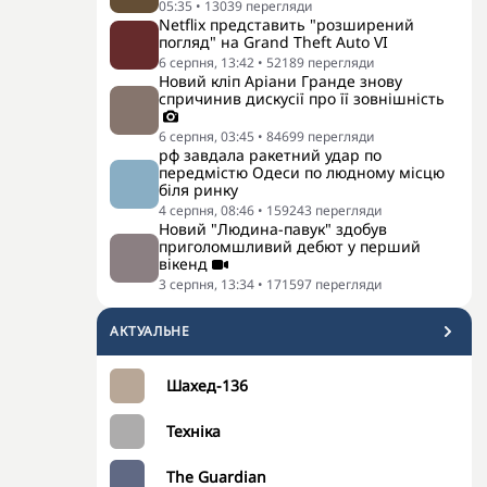
05:35
•
13039
перегляди
Netflix представить "розширений
погляд" на Grand Theft Auto VI
6 серпня, 13:42
•
52189
перегляди
Новий кліп Аріани Гранде знову
спричинив дискусії про її зовнішність
6 серпня, 03:45
•
84699
перегляди
рф завдала ракетний удар по
передмістю Одеси по людному місцю
біля ринку
4 серпня, 08:46
•
159243
перегляди
Новий "Людина-павук" здобув
приголомшливий дебют у перший
вікенд
3 серпня, 13:34
•
171597
перегляди
АКТУАЛЬНЕ
Шахед-136
Техніка
The Guardian