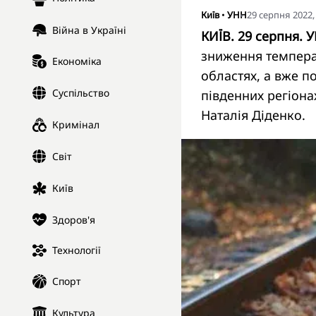
Київ
•
УНН
29 серпня 2022,
Війна в Україні
КИЇВ. 29 серпня. 
зниження температ
Економіка
областях, а вже п
Суспільство
південних регіона
Наталія Діденко.
Кримінал
Світ
Київ
Здоров'я
Технології
Спорт
Культура