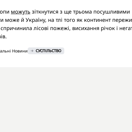
ропи
можуть
зіткнутися з ще трьома посушливими
и може й Україну, на тлі того як континент переж
 спричинила лісові пожежі, висихання річок і нега
ів.
нальні Новини
СУСПІЛЬСТВО