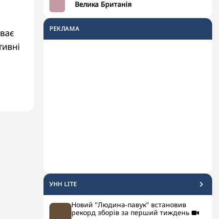
Велика Британія
РЕКЛАМА
иває
тивні
УНН LITE
Новий "Людина-павук" встановив
рекорд зборів за перший тиждень