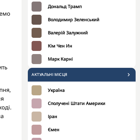
Дональд Трамп
демо
Володимир Зеленський
Валерій Залужний
Кім Чен Ин
Марк Карні
ить
АКТУАЛЬНІ МІСЦЯ
пня,
Україна
ня
Сполучені Штати Америки
ході.
на
Іран
.
Ємен