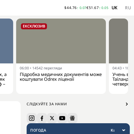
UK
RU
$
44.76
€
51.67
↑
0.07
↑
0.05
ЕКСКЛЮЗИВ
06:00
•
14542
перегляди
04:43
•
1011
, а
Підробка медичних документів може
Учень від
 як
коштувати Odrex ліцензії
Таїланду:
ф –
четверо 
СЛІДКУЙТЕ ЗА НАМИ
ПОГОДА