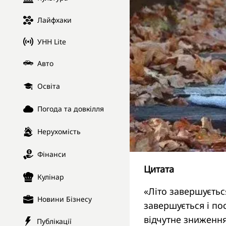
Лайфхаки
УНН Lite
Авто
Освіта
Погода та довкілля
Нерухомість
Фінанси
Цитата
Кулінар
«Літо завершуєтьс
Новини Бізнесу
завершується і по
відчутне зниження
Публікації