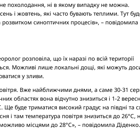
не похолодання, ні в якому випадку не можна.
ень і жовтень, які часто бувають теплими. Тут бу
а розвитком синоптичних процесів», – повідомила
оролог розповіла, що їх наразі по всій території
ться. Можливі лише локальні дощі, які можуть дос
ватися у зливи.
овітря. Вже найближчими днями, а саме 30-31 сер
ічних областях вона відчутно знизиться і 1-2 верес
С. Ще буде триматися високий градус на півдні та с
сня і там температура повітря знизиться до 26°С, 
можливо місцями до 28°С», – повідомила Діденко