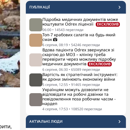
ПУБЛІКАЦІЇ
Підробка медичних документів може
коштувати Odrex ліцензії
ЕКСКЛЮЗИВ
06:00
•
14543
перегляди
Топ-7 крабових салатів на будь-який
смак
6 серпня, 08:19
•
54246
перегляди
Вдова пацієнта Odrex звернулася зі
скаргою до МОЗ – клініку треба
перевірити через можливу підробку
медичних документів
ЕКСКЛЮЗИВ
6 серпня, 06:30
•
65089
перегляди
Вартість як стратегічний інструмент:
як дрони змінюють економіку війни
5 серпня, 12:55
•
91465
перегляди
Українцям можуть дозволити не
відповідати на робочі дзвінки та
повідомлення поза робочим часом -
нардеп
4 серпня, 17:53
•
108520
перегляди
АКТУАЛЬНI ЛЮДИ
рити,