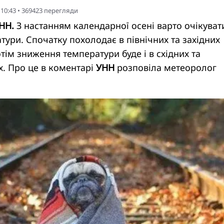
 10:43
•
369423
перегляди
УНН.
З настанням календарної осені варто очікуват
ури. Спочатку похолодає в північних та західних
отім зниження температури буде і в східних та
х. Про це в коментарі
УНН
розповіла метеоролог