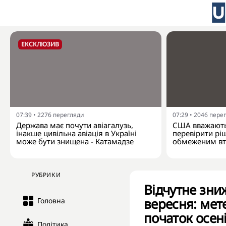
ЕКСКЛЮЗИВ
07:39
•
2276
перегляди
07:29
•
2046
пере
Держава має почути авіагалузь,
США вважають
інакше цивільна авіація в Україні
перевірити рі
може бути знищена - Катамадзе
обмеженим вт
РУБРИКИ
Відчутне зни
вересня: мет
Головна
початок осен
Політика