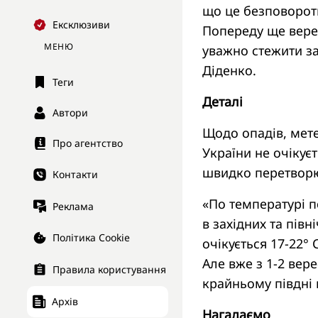
що це безповорот
Ексклюзиви
Попереду ще верес
МЕНЮ
уважно стежити з
Діденко.
Теги
Деталі
Автори
Щодо опадів, мете
Про агентство
України не очікує
швидко перетворю
Контакти
«По температурі п
Реклама
в західних та півн
Політика Cookie
очікується 17-22° 
Але вже з 1-2 вере
Правила користування
крайньому півдні 
Архів
Нагадаємо