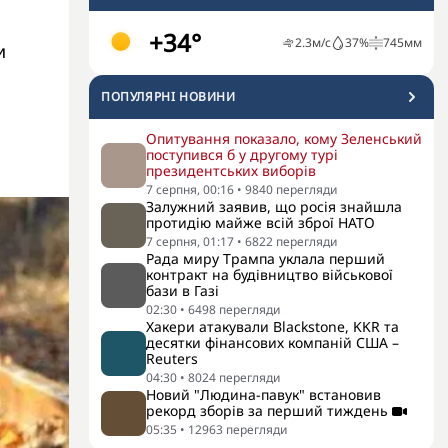
+34°
2.3
м/с
37
%
745
мм
и
ПОПУЛЯРНI НОВИНИ
Опитування показало, кому Зеленський
поступився б у другому турі
президентських виборів
7 серпня, 00:16
•
9840
перегляди
Залужний заявив, що росія знайшла
протидію майже всій зброї НАТО
7 серпня, 01:17
•
6822
перегляди
Рада миру Трампа уклала перший
контракт на будівництво військової
бази в Газі
02:30
•
6498
перегляди
Хакери атакували Blackstone, KKR та
десятки фінансових компаній США –
Reuters
04:30
•
8024
перегляди
Новий "Людина-павук" встановив
рекорд зборів за перший тиждень
05:35
•
12963
перегляди