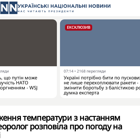
ЕКСКЛЮЗИВ
гляди
07:14
•
2168
перегляди
, що путін може
Україні потрібно бити по пускових
шучість НАТО
не лише перехоплювати ракети -
оргненням - WSJ
змінити боротьбу з балістикою р
думка експерта
ження температури з настанням
еоролог розповіла про погоду на
і