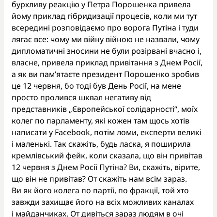
бурхливу реакцію у Петра Порошенка привела
йому приклад гібридизації процесів, коли ми тут
всередині розповідаємо про ворога Путіна і туди
лягає все: чому ми війну війною не назвали, чому
дипломатичні зносини не були розірвані вчасно і,
власне, привела приклад привітання з Днем Росії,
а як ви пам’ятаєте президент Порошенко зробив
це 12 червня, бо тоді був День Росії, на мене
просто пролився шквал негативу від
представників „Європейської солідарності“, моїх
колег по парламенту, які кожен там щось хотів
написати у Facebook, потім ломи, експерти великі
і маленькі. Так скажіть, будь ласка, я поширила
кремлівський фейк, коли сказала, що він привітав
12 червня з Днем Росії Путіна? Ви, скажіть, вірите,
що він не привітав? От скажіть нам всім зараз.
Ви як його колега по партії, по фракції, той хто
завжди захищає його на всіх можливих каналах
і майданчиках. От дивіться зараз людям в очі