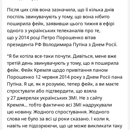
Після цих слів вона зазначила, що її кілька днів
поспіль звинувачують у тому, що вона нібито
поширила фейк, заявивши цього тижня в ефірі
одного з українських телеканалів про те,
що у 2014 році Петро Порошенко вітав
президента РФ Володимира Путіна з Днем Росії.
“Я би хотіла все-таки почути. Дивіться, мене вже
третій день звинувачують у тому, що я поширила
фейк. Фейк Кремля щодо привітання паном
Порошенко 12 червня 2014 року з Днем Росіі пана
Путіна. Я це, як я розумію, тепер фейк, а ви маєте
спростувати або підтвердити, що взяла
у 27 джерелах українських ЗМІ. Не з сайту
Кремля... тобто фактично всі ЗМІ надрукували
цю новину. Жодного спростування. Жодного
слова не було за всі ці роки сказано. І коли я,
навіть не підозрюючи, що це може викликати таку