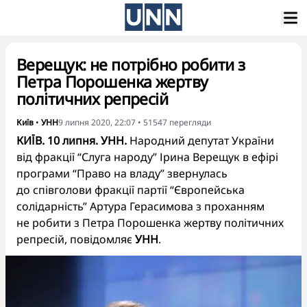
Верещук: не потрібно робити з
Петра Порошенка жертву
політичних репресій
Київ
•
УНН
9 липня 2020, 22:07
•
51547
перегляди
КИЇВ. 10 липня. УНН.
Народний депутат України
від фракції “Слуга народу” Ірина Верещук в ефірі
програми “Право на владу” звернулась
до співголови фракції партії “Європейська
солідарність” Артура Герасимова з проханням
не робити з Петра Порошенка жертву політичних
репресій, повідомляє
УНН
.