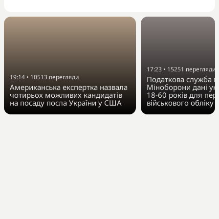
17:23
•
15251
перегляди
19:14
•
10513
перегляди
Податкова служба п
Американська експертка назвала
Міноборони дані укр
чотирьох можливих кандидатів
18-60 років для пер
на посаду посла України у США
військового обліку