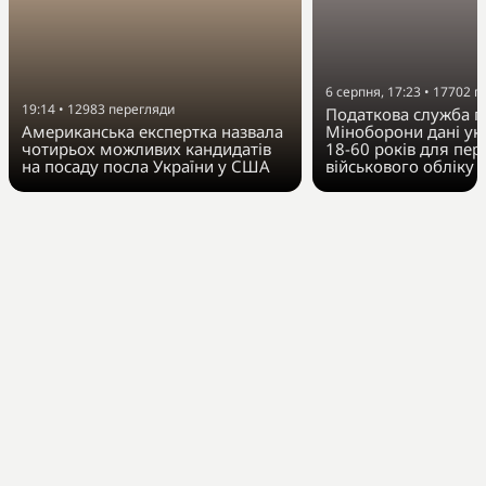
6 серпня, 17:23
•
17702
п
19:14
•
12983
перегляди
Податкова служба п
Американська експертка назвала
Міноборони дані укр
чотирьох можливих кандидатів
18-60 років для пер
на посаду посла України у США
військового обліку