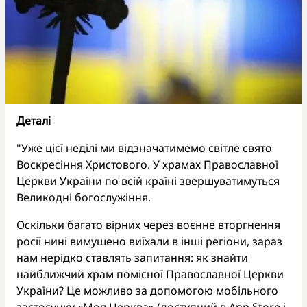
Деталі
"Уже цієї неділі ми відзначатимемо світле свято
Воскресіння Христового. У храмах Православної
Церкви України по всій країні звершуватимуться
Великодні богослужіння.
Оскільки багато вірних через воєнне вторгнення
росії нині вимушено виїхали в інші регіони, зараз
нам нерідко ставлять запитання: як знайти
найближчий храм помісної Православної Церкви
України? Це можливо за допомогою мобільного
застосунку «Моя Церква» (доступний в App Store і