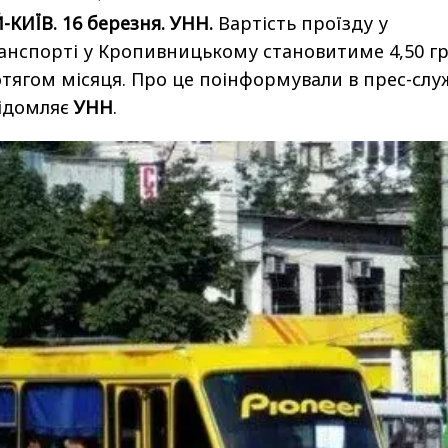
ИЇВ. 16 березня. УНН.
Вартість проїзду у
нспорті у Кропивницькому становитиме 4,50 гр
ягом місяця. Про це поінформували в прес-слу
відомляє
УНН
.