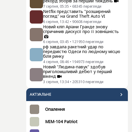
рекорд зборів за перший тиждень
7 серпня, 05:35
•
68345
перегляди
Netflix представить "розширений
погляд" на Grand Theft Auto VI
6 серпня, 13:42
•
90608
перегляди
Новий кліп Аріани Гранде знову
спричинив дискусії про її зовнішність
6 серпня, 03:45
•
121950
перегляди
рф завдала ракетний удар по
передмістю Одеси по людному місцю
біля ринку
4 серпня, 08:46
•
194973
перегляди
Новий "Людина-павук" здобув
приголомшливий дебют у перший
вікенд
3 серпня, 13:34
•
205310
перегляди
АКТУАЛЬНЕ
Опалення
MIM-104 Patriot