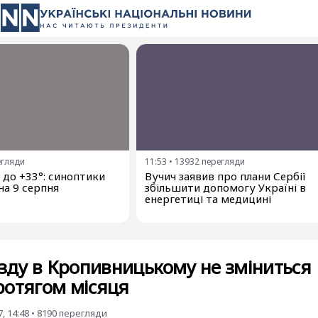
егляди
11:53
•
13932
перегляди
і до +33°: синоптики
Вучич заявив про плани Сербії
на 9 серпня
збільшити допомогу Україні в
енергетиці та медицині
їзду в Кропивницькому не зміниться
ротягом місяця
, 14:48
•
8190
перегляди