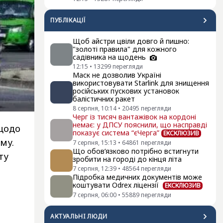
ПУБЛІКАЦІЇ
Щоб айстри цвіли довго й пишно:
"золоті правила" для кожного
садівника на щодень
12:15
•
13299
перегляди
Маск не дозволив Україні
використовувати Starlink для знищення
російських пускових установок
балістичних ракет
8 серпня, 10:14
•
20495
перегляди
Черг із тисяч вантажівок на кордоні
немає: у ДПСУ пояснили, що насправді
 щодо
показує система “єЧерга”
ЕКСКЛЮЗИВ
му.
7 серпня, 15:13
•
64861
перегляди
Що обов’язково потрібно встигнути
ту
зробити на городі до кінця літа
7 серпня, 12:39
•
48564
перегляди
Підробка медичних документів може
коштувати Odrex ліцензії
ЕКСКЛЮЗИВ
7 серпня, 06:00
•
55889
перегляди
АКТУАЛЬНI ЛЮДИ