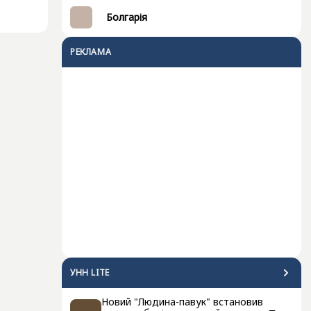
Болгарія
РЕКЛАМА
УНН LITE
Новий "Людина-павук" встановив