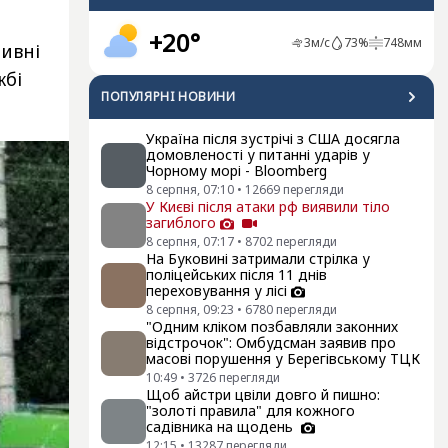
+20°
3
м/с
73
%
748
мм
ивні
жбі
ПОПУЛЯРНI НОВИНИ
Україна після зустрічі з США досягла
домовленості у питанні ударів у
Чорному морі - Bloomberg
8 серпня, 07:10
•
12669
перегляди
У Києві після атаки рф виявили тіло
загиблого
8 серпня, 07:17
•
8702
перегляди
На Буковині затримали стрілка у
поліцейських після 11 днів
переховування у лісі
8 серпня, 09:23
•
6780
перегляди
"Одним кліком позбавляли законних
відстрочок": Омбудсман заявив про
масові порушення у Берегівському ТЦК
10:49
•
3726
перегляди
Щоб айстри цвіли довго й пишно:
"золоті правила" для кожного
садівника на щодень
12:15
•
13287
перегляди