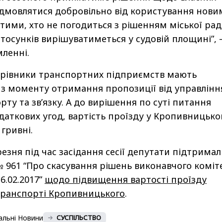
ідмовлятися добровільно від користування нови
 тими, хто не погодиться з рішенням міської рад
стосунків вирішуватиметься у судовій площині”,
мленні.
ерівники транспортних підприємств мають
 з моменту отримання пропозиції від управлінн
ту та зв’язку. А до вирішення по суті питання
даткових угод, вартість проїзду у Кропивницьк
гривні.
езня під час засідання сесії депутати підтрима
 961 “Про скасування рішень виконавчого коміт
6.02.2017”
щодо підвищення вартості проїзду
транспорті Кропивницького
.
альні Новини
СУСПІЛЬСТВО