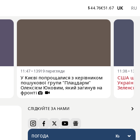
UK
RU
$
44.76
€
51.67
11:47
•
13919
перегляди
11:38
•
1390
У Києві попрощалися з керівником
США щом
пошукової групи "Плацдарм"
Україні р
Олексієм Юковим, який загинув на
Зеленськ
фронті
СЛІДКУЙТЕ ЗА НАМИ
ПОГОДА