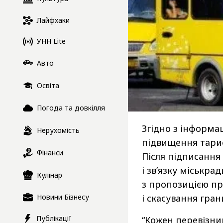
Лайфхаки
УНН Lite
Авто
Освіта
Погода та довкілля
Згідно з інформа
Нерухомість
підвищення тариф
Фінанси
Після підписання
і зв’язку міськра
Кулінар
з пропозицією пр
Новини Бізнесу
і скасування гран
Публікації
“Кожен перевізн