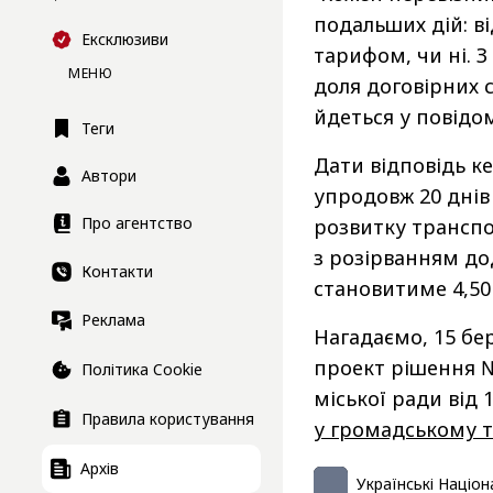
подальших дій: в
Ексклюзиви
тарифом, чи ні. З
МЕНЮ
доля договірних 
йдеться у повідо
Теги
Дати відповідь к
Автори
упродовж 20 днів
Про агентство
розвитку транспор
з розірванням до
Контакти
становитиме 4,50 
Реклама
Нагадаємо, 15 бер
проект рішення №
Політика Cookie
міської ради від 1
Правила користування
у громадському 
Архів
Українські Націон