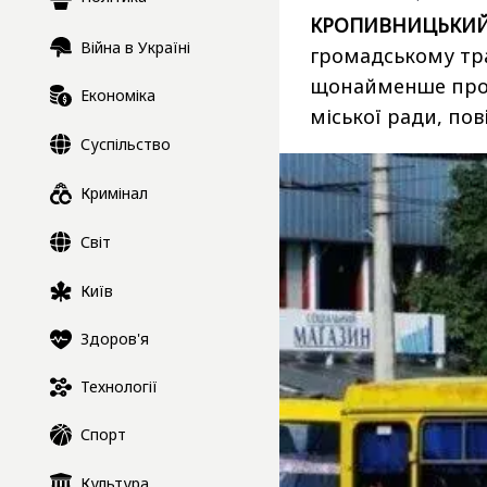
КРОПИВНИЦЬКИЙ-К
Війна в Україні
громадському тра
щонайменше прот
Економіка
міської ради, по
Суспільство
Кримінал
Світ
Київ
Здоров'я
Технології
Спорт
Культура