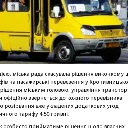
цією, міська рада скасувала рішення виконкому
ів на пасажирські перевезення у Кропивницько
 рішення міським головою, управління транспор
ди офіційно звернеться до кожного перевізника
о розірвання вже укладених додаткових угод
ичного тарифу 4,50 гривні.
ик особисто прийматиме рішення щодо власних