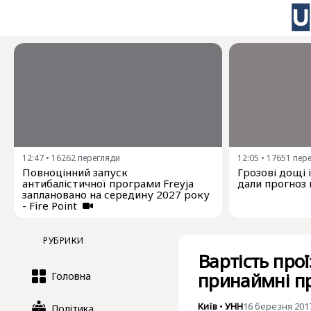
12:47
•
16262
перегляди
12:05
•
17651
пер
Повноцінний запуск
Грозові дощі 
антибалістичної програми Freyja
дали прогноз 
заплановано на середину 2027 року
- Fire Point
РУБРИКИ
Вартість про
принаймні п
Головна
Київ
•
УНН
16 березня 2017
Політика