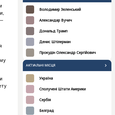
м
Володимир Зеленський
и,
 —
Александар Вучич
Дональд Трамп
Денис Штілерман
я
Прокудін Олександр Сергійович
ому
АКТУАЛЬНІ МІСЦЯ
ли
Україна
ету
Сполучені Штати Америки
Сербія
Белград