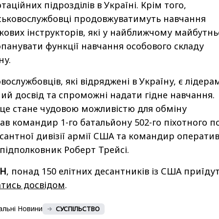
аційних підрозділів в Україні. Крім того,
йськовослужбовці продовжуватимуть навчання
ькових інструкторів, які у найближчому майбутн
панувати функції навчання особового складу
ну.
овослужбовців, які відряджені в Україну, є лідера
ий досвід та спроможні надати гідне навчання.
 це стане чудовою можливістю для обміну
зав командир 1-го батальйону 502-го піхотного п
есантної дивізії армії США та командир операти
 підполковник Роберт Трейсі.
Н
, понад 150 елітних десантників із США приїдут
тись досвідом
.
альні Новини
СУСПІЛЬСТВО