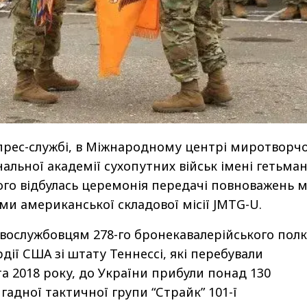
прес-службі, в Міжнародному центрі миротворчо
альної академії сухопутних військ імені гетьма
го відбулась церемонія передачі повноважень м
ми американської складової місії JMTG-U.
овослужбовцям 278-го бронекавалерійського пол
дії США зі штату Теннессі, які перебували
та 2018 року, до України прибули понад 130
игадної тактичної групи “Страйк” 101-ї