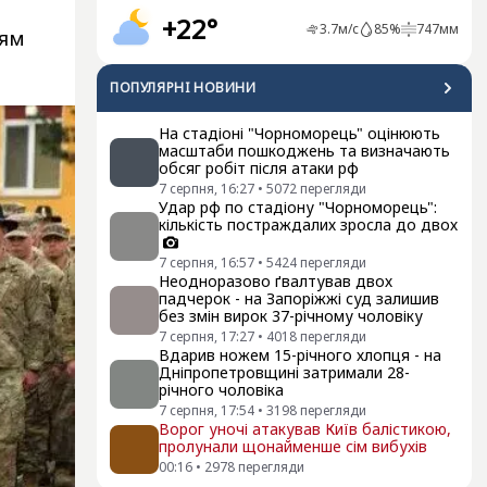
+22°
3.7
м/с
85
%
747
мм
ням
ПОПУЛЯРНI НОВИНИ
На стадіоні "Чорноморець" оцінюють
масштаби пошкоджень та визначають
обсяг робіт після атаки рф
7 серпня, 16:27
•
5072
перегляди
Удар рф по стадіону "Чорноморець":
кількість постраждалих зросла до двох
7 серпня, 16:57
•
5424
перегляди
Неодноразово ґвалтував двох
падчерок - на Запоріжжі суд залишив
без змін вирок 37-річному чоловіку
7 серпня, 17:27
•
4018
перегляди
Вдарив ножем 15-річного хлопця - на
Дніпропетровщині затримали 28-
річного чоловіка
7 серпня, 17:54
•
3198
перегляди
Ворог уночі атакував Київ балістикою,
пролунали щонайменше сім вибухів
00:16
•
2978
перегляди