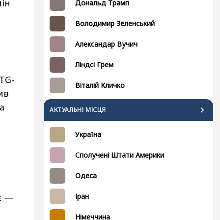
мін
Дональд Трамп
Володимир Зеленський
Александар Вучич
Ліндсі Грем
MTG-
Віталій Кличко
ив
а
АКТУАЛЬНІ МІСЦЯ
Україна
Сполучені Штати Америки
Одеса
є —
Іран
Німеччина