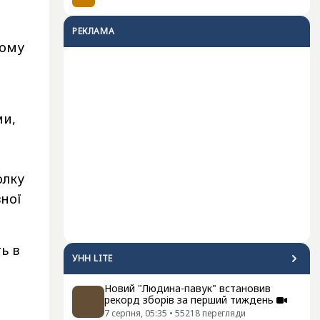
РЕКЛАМА
ьому
ми,
олку
вної
ь в
УНН LITE
Новий "Людина-павук" встановив
рекорд зборів за перший тиждень
7 серпня, 05:35
•
55218
перегляди