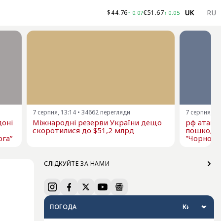
UK
RU
$
44.76
€
51.67
↑
0.07
↑
0.05
7 серпня, 13:14
•
34662
перегляди
7 серпня, 12
доні
Міжнародні резерви України дещо
рф атаку
скоротилися до $51,2 млрд
пошкодже
рга”
"Чорномо
СЛІДКУЙТЕ ЗА НАМИ
ПОГОДА