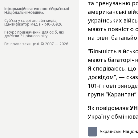
та тренуванню рот
Інформаційне агентство «Українські
американські ві
Національні Новини».
українських війс
Cуб'єкт у сфері онлайн-медіа;
ідентифікатор медіа - R40-05926
мають повністю о
Ресурс призначений для осіб, які
досягли 21-річного віку
на рівні батальйо
Всі права захищені. © 2007 — 2026
“Більшість військ
мають багаторічн
Я сподіваюсь, що
досвідом”, — ска
101-ї повітрянод
групи “Карантан”
Як повідомляв
УН
Україну
обмінюва
Українські Націон