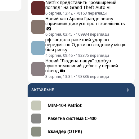
Netflix представить "розширений
погляд" на Grand Theft Auto VI
6 серпня, 13:42
•
78163
перегляди
Новий кліп Аріани Гранде знову
спричинив дискусії про її зовнішність
6 серпня, 03:45
•
109934
перегляди
рф завдала ракетний удар по
передмістю Одеси по людному місцю
біля ринку
4 серпня, 08:46
•
183375
перегляди
Новий "Людина-павук" здобув
приголомшливий дебют у перший
вікенд
3 серпня, 13:34
•
193836
перегляди
АКТУАЛЬНЕ
MIM-104 Patriot
Ракетна система С-400
Іскандер (ОТРК)