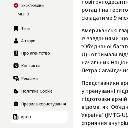
повітрянодесантн
Ексклюзиви
ротації на терит
МЕНЮ
складатиме 9 міс
Теги
Американські гва
із завданнями що
Автори
“Об’єднаної багат
Про агентство
U) і отримали від
начальник Націон
Контакти
Петра Сагайдачно
Реклама
Представники ар
у тренуванні під
Політика Cookie
підготовки армій
Правила користування
відома, як “Об’є
Україна” (JMTG-U)
Архів
сприяння внутрі