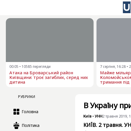
00:05
•
10585
перегляди
7 серпня, 16:28
•
2
Атака на Броварський район
Майже мільярд
Київщини: троє загиблих, серед них
Коломойсько
дитина
тримання під
РУБРИКИ
В Україну пр
Головна
Київ
•
УНН
2 травня 2019, 1
КИЇВ. 2 травня. У
Політика