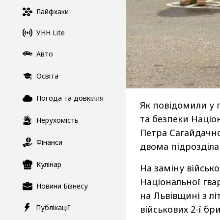
Лайфхаки
УНН Lite
Авто
Освіта
Погода та довкілля
Як повідомили у 
та безпеки Націон
Нерухомість
Петра Сагайдачно
Фінанси
двома підрозділа
Кулінар
На заміну військ
Національної гвар
Новини Бізнесу
на Львівщині з лі
Публікації
військових 2-ї бр