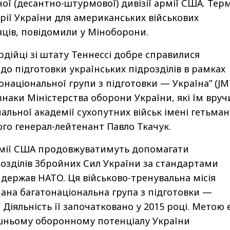
ої (десантно-штурмової) дивізії армії США. Тер
орії України для американських військових
яців, повідомили у Міноборони.
рдійці зі штату Теннессі добре справилися
до підготовки українських підрозділів в рамках
онаціональної групи з підготовки — Україна” (J
знаки Міністерства оборони України, які їм вруч
альної академії сухопутних військ імені гетьман
го генерал-лейтенант Павло Ткачук.
мії США продовжуватимуть допомагати
розділів Збройних Сил України за стандартами
 держав НАТО. Ця військово-тренувальна місія
днана багатонаціональна група з підготовки —
. Діяльність її започатковано у 2015 році. Метою 
шньому оборонному потенціалу України