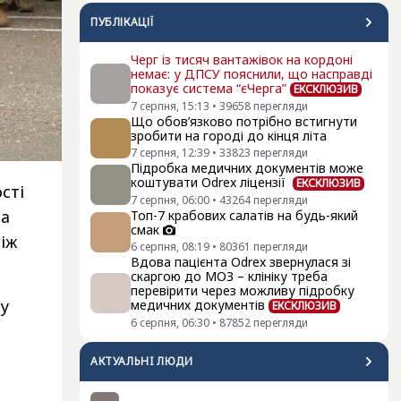
ПУБЛІКАЦІЇ
Черг із тисяч вантажівок на кордоні
немає: у ДПСУ пояснили, що насправді
показує система “єЧерга”
ЕКСКЛЮЗИВ
7 серпня, 15:13
•
39658
перегляди
Що обов’язково потрібно встигнути
зробити на городі до кінця літа
7 серпня, 12:39
•
33823
перегляди
Підробка медичних документів може
коштувати Odrex ліцензії
ЕКСКЛЮЗИВ
сті
7 серпня, 06:00
•
43264
перегляди
на
Топ-7 крабових салатів на будь-який
смак
іж
6 серпня, 08:19
•
80361
перегляди
Вдова пацієнта Odrex звернулася зі
скаргою до МОЗ – клініку треба
перевірити через можливу підробку
ку
медичних документів
ЕКСКЛЮЗИВ
6 серпня, 06:30
•
87852
перегляди
АКТУАЛЬНI ЛЮДИ