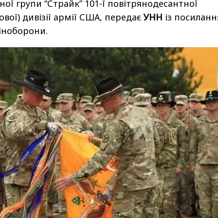
ної групи “Страйк” 101-ї повітрянодесантної
вої) дивізії армії США, передає
УНН
із посилан
іноборони.