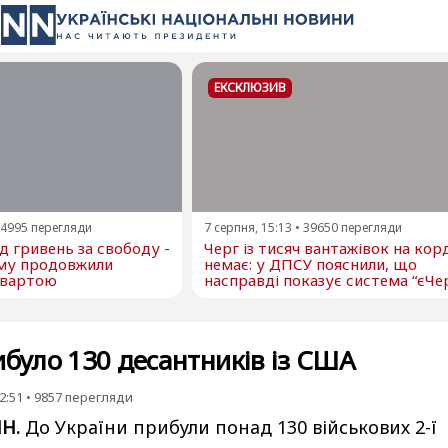
ЕКСКЛЮЗИВ
4995
перегляди
7 серпня, 15:13
•
39650
перегляди
 гривень за свободу -
Черг із тисяч вантажівок на кор
му продовжили
немає: у ДПСУ пояснили, що
 вартою
насправді показує система “єЧе
ибуло 130 десантників із США
2:51
•
9857
перегляди
НН.
До України прибули понад 130 військових 2-ї