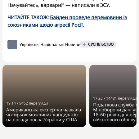
Начувайтесь, варвари!” — написали в ЗСУ.
ЧИТАЙТЕ ТАКОЖ:
Байден проведе перемовини із
союзниками щодо агресії Росії.
Українські Національні Новини
СУСПІЛЬСТВО
17:23
•
14481
перегляди
19:14
•
9462
перегляди
Податкова служба п
Американська експертка назвала
Міноборони дані укр
чотирьох можливих кандидатів
18-60 років для пер
на посаду посла України у США
військового обліку