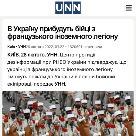
В Україну прибудуть бійці з
французького іноземного легіону
Київ
•
УНН
28 лютого 2022, 03:22
•
1320601
перегляди
КИЇВ. 28 лютого. УНН.
Центр протидії
дезінформації при РНБО України підтверджує, що
українці з французького іноземного легіону
зможуть поїхати до України в повній бойовій
екіпіровці, передає
УНН.