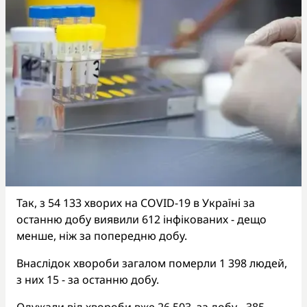
Так, з 54 133 хворих на COVID-19 в Україні за
останню добу виявили 612 інфікованих - дещо
менше, ніж за попередню добу.
Внаслідок хвороби загалом померли 1 398 людей,
з них 15 - за останню добу.
Одужали від хвороби вже 26 503, за добу - 385.