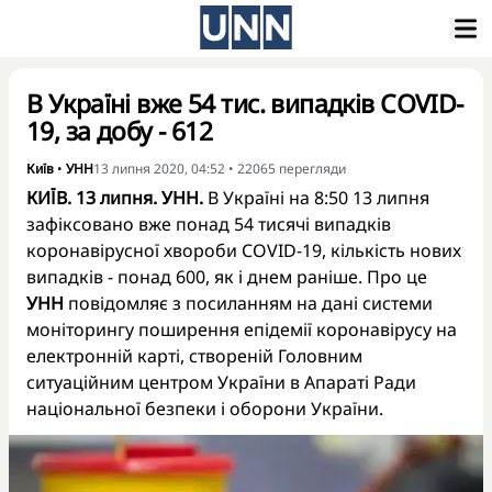
В Україні вже 54 тис. випадків COVID-
19, за добу - 612
Київ
•
УНН
13 липня 2020, 04:52
•
22065
перегляди
КИЇВ. 13 липня. УНН.
В Україні на 8:50 13 липня
зафіксовано вже понад 54 тисячі випадків
коронавірусної хвороби COVID-19, кількість нових
випадків - понад 600, як і днем раніше. Про це
УНН
повідомляє з посиланням на дані системи
моніторингу поширення епідемії коронавірусу на
електронній карті, створеній Головним
ситуаційним центром України в Апараті Ради
національної безпеки і оборони України.