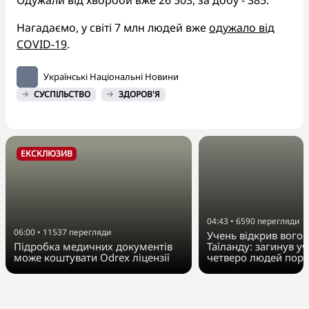
Нагадаємо, у світі 7 млн людей вже
одужало від
COVID-19
.
Українські Національні Новини
СУСПІЛЬСТВО
ЗДОРОВ'Я
ЕКСКЛЮЗИВ
04:43
•
6590
перегляди
06:00
•
11537
перегляди
Учень відкрив вогон
Підробка медичних документів
Таїланду: загинув у
може коштувати Odrex ліцензії
четверо людей пора