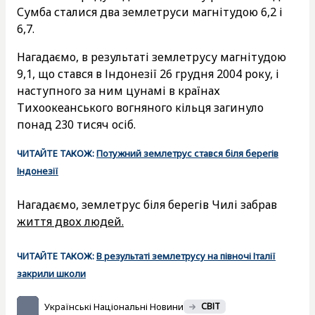
Сумба сталися два землетруси магнітудою 6,2 і
6,7.
Нагадаємо, в результаті землетрусу магнітудою
9,1, що стався в Індонезії 26 грудня 2004 року, і
наступного за ним цунамі в країнах
Тихоокеанського вогняного кільця загинуло
понад 230 тисяч осіб.
ЧИТАЙТЕ ТАКОЖ:
Потужний землетрус стався біля берегів
Індонезії
Нагадаємо, землетрус біля берегів Чилі забрав
життя двох людей.
ЧИТАЙТЕ ТАКОЖ:
В результаті землетрусу на півночі Італії
закрили школи
Українські Національні Новини
СВІТ