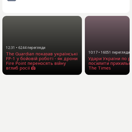
12:31
•
6244
перегляди
10:17
•
16051
перегляди
The Guardian показав українські
FP-1 у бойовій роботі - як дрони
Удари України по 
Fire Point переносять війну
посилити прихильни
вглиб росії
The Times