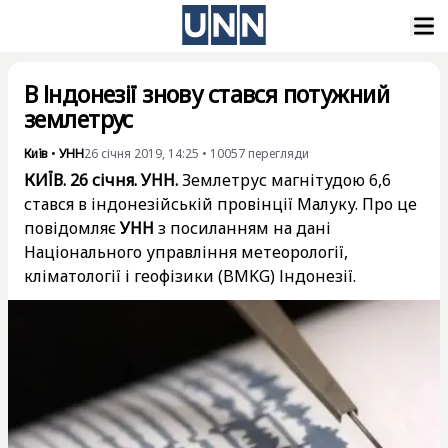
В Індонезії знову стався потужний
землетрус
Київ
•
УНН
26 січня 2019, 14:25
•
10057
перегляди
КИЇВ. 26 січня. УНН.
Землетрус магнітудою 6,6
стався в індонезійській провінції Малуку. Про це
повідомляє
УНН
з посиланням на дані
Національного управління метеорології,
кліматології і геофізики (BMKG) Індонезії.