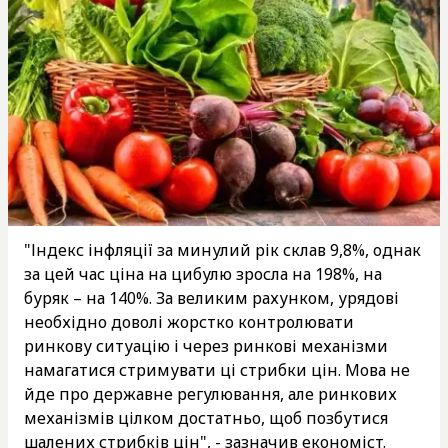
"Індекс інфляції за минулий рік склав 9,8%, однак
за цей час ціна на цибулю зросла на 198%, на
буряк – на 140%. За великим рахунком, урядові
необхідно доволі жорстко контролювати
ринкову ситуацію і через ринкові механізми
намагатися стримувати ці стрибки цін. Мова не
йде про державне регулювання, але ринкових
механізмів цілком достатньо, щоб позбутися
шалених стрибків цін", - зазначив економіст.