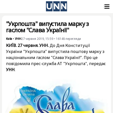
"Укрпошта" випустила марку з
гаслом "Слава Україні!"
Київ
•
УНН
27 червня 2019, 15:59
•
16148
перегляди
КИЇВ. 27 червня. УНН.
До Дня Конституції
України "Укрпошта" випустила поштову марку з
національним гаслом "Слава Україні!". Про це
повідомила прес-служба АТ "Укрпошта", передає
УНН
.