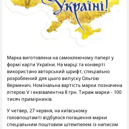
Марка виготовлена на самоклеючому папері у
формі карти України. На марці та конверті
використано авторський шрифт, спеціально
розроблений для цього випуску Ольгою
Верменич. Номінальна вартість марки позначена
літерою V і еквівалентна 8 грн. Тираж марки - 100
тисяч примірників.
У четвер, 27 червня, на київському
головпоштамті відбулося погашення марки
спеціальним поштовим штемпелем із написом