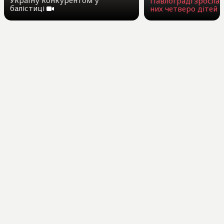
Україну конкурентом у
Павлограді зросла 
балістиці
них четверо дітей