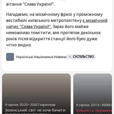
вітання "Слава Україні!".
Нагадаємо, на мозаїчному фризі у проміжному
вестибюлі київського метрополітену
є мозаїчний
напис "Слава Україні!".
Зараз його майже
неможливо помітити, але протягом декількох
років після відкриття станції його було дуже
чітко видно.
Українські Національні Новини
СУСПІЛЬСТВО
9 серпня, 00:20
•
30437
перегляди
8 серпня, 20:14
•
36068
п
Зеленський: світ не хоче бачити
Кількість поранени