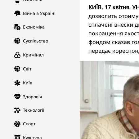
КИЇВ. 17 квітня. У
Війна в Україні
дозволить отримув
сплачені внески д
Економіка
покращення якост
Суспільство
фондом сказав го
передає кореспо
Кримінал
Світ
Київ
Здоров'я
Технології
Спорт
Культура