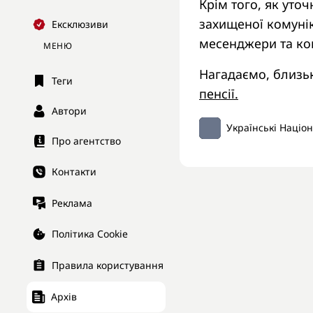
Крім того, як уточ
захищеної комунік
Ексклюзиви
месенджери та ко
МЕНЮ
Нагадаємо, близь
Теги
пенсії.
Автори
Українські Націо
Про агентство
Контакти
Реклама
Політика Cookie
Правила користування
Архів