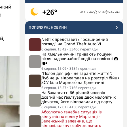
 який
+26°
1.2
м/с
61
%
747
мм
ж
ПОПУЛЯРНI НОВИНИ
й,
Netflix представить "розширений
погляд" на Grand Theft Auto VI
6 серпня, 13:42
•
33406
перегляди
На Хмельниччині тривають пошуки
після надзвичайної події на полігоні
6 серпня, 15:09
•
3184
перегляди
"Полон для рф - не гарантія життя":
Лубінець відреагував на розстріл бійця
ЗСУ біля Мирного на Донеччині
6 серпня, 15:57
•
7166
перегляди
На Закарпатті 66-річний чоловік
довгий час ґвалтував двох малолітніх
дівчаток, його відправили під варту
6 серпня, 17:01
•
4150
перегляди
Абсолютно ганебна ситуація із
відсутністю води у Марганці -
Зеленський запевнив, що
відповідальну особу звільнять