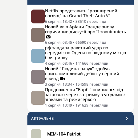
Netflix представить "розширений
погляд" на Grand Theft Auto VI
6 серпня, 13:42
•
33510
перегляди
Новий кліп Аріани Гранде знову
спричинив дискусії про її зовнішність
6 серпня, 03:45
•
66590
перегляди
рф завдала ракетний удар по
передмістю Одеси по людному місцю
біля ринку
4 серпня, 08:46
•
141666
перегляди
Новий "Людина-павук" здобув
приголомшливий дебют у перший
вікенд
3 серпня, 13:34
•
154598
перегляди
Продовження "Барбі" опинилося під
загрозою через затримку з угодами зі
зірками та режисеркою
1 серпня, 13:49
•
191639
перегляди
АКТУАЛЬНЕ
MIM-104 Patriot