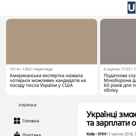
19:14
•
13031
перегляди
6 серпня, 17:23
•
1
Американська експертка назвала
Податкова слу
чотирьох можливих кандидатів на
Міноборони да
посаду посла України у США
60 років для п
обліку
РУБРИКИ
Українці змо
та зарплати 
Головна
Київ
•
УНН
17 квітня 2018, 
Політика