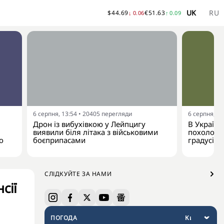
UK
RU
$
44.69
€
51.63
↓
0.06
↑
0.09
6 серпня, 13:54
•
20405
перегляди
6 серпня, 13
Дрон із вибухівкою у Лейпцигу
В Україну
виявили біля літака з військовими
похолодан
о
боєприпасами
градусів
СЛІДКУЙТЕ ЗА НАМИ
сії
ПОГОДА