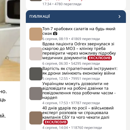
17:34
•
4780
перегляди
ПУБЛІКАЦІЇ
Топ-7 крабових салатів на будь-який
смак
6 серпня, 08:19
•
41869
перегляди
Вдова пацієнта Odrex звернулася зі
скаргою до МОЗ – клініку треба
перевірити через можливу підробку
медичних документів
ЕКСКЛЮЗИВ
6 серпня, 06:30
•
54295
перегляди
Вартість як стратегічний інструмент:
як дрони змінюють економіку війни
5 серпня, 12:55
•
79951
перегляди
Українцям можуть дозволити не
відповідати на робочі дзвінки та
но.
повідомлення поза робочим часом -
нардеп
яць
4 серпня, 17:53
•
97787
перегляди
40 днів ударів по росії – військовий
експерт розповів чи спрацювала
ий.
кампанія СБУ та чого чекати далі
ЕКСКЛЮЗИВ
4 серпня, 14:04
•
118760
перегляди