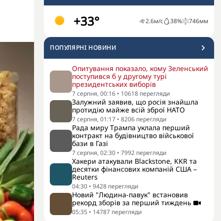
+33°
2.6
м/с
38
%
746
мм
ПОПУЛЯРНI НОВИНИ
Опитування показало, кому Зеленський
поступився б у другому турі
президентських виборів
7 серпня, 00:16
•
10618
перегляди
Залужний заявив, що росія знайшла
протидію майже всій зброї НАТО
7 серпня, 01:17
•
8206
перегляди
Рада миру Трампа уклала перший
контракт на будівництво військової
бази в Газі
7 серпня, 02:30
•
7992
перегляди
Хакери атакували Blackstone, KKR та
десятки фінансових компаній США –
Reuters
04:30
•
9428
перегляди
Новий "Людина-павук" встановив
рекорд зборів за перший тиждень
05:35
•
14787
перегляди