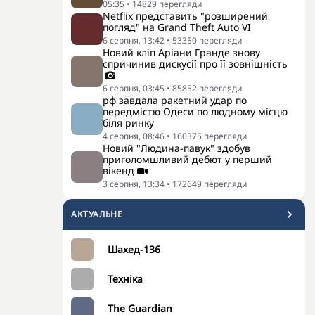
05:35
•
14829
перегляди
Netflix представить "розширений
погляд" на Grand Theft Auto VI
6 серпня, 13:42
•
53350
перегляди
Новий кліп Аріани Гранде знову
спричинив дискусії про її зовнішність
6 серпня, 03:45
•
85852
перегляди
рф завдала ракетний удар по
передмістю Одеси по людному місцю
біля ринку
4 серпня, 08:46
•
160375
перегляди
Новий "Людина-павук" здобув
приголомшливий дебют у перший
вікенд
3 серпня, 13:34
•
172649
перегляди
АКТУАЛЬНЕ
Шахед-136
Техніка
The Guardian