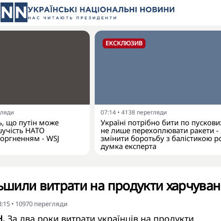
ЕКСКЛЮЗИВ
гляди
07:14
•
4138
перегляди
, що путін може
Україні потрібно бити по пускових
шучість НАТО
не лише перехоплювати ракети -
оргненням - WSJ
змінити боротьбу з балістикою р
думка експерта
льшили витрати на продукти харчува
3:15
•
10970
перегляди
Н.
За два роки витрати українців на продукти