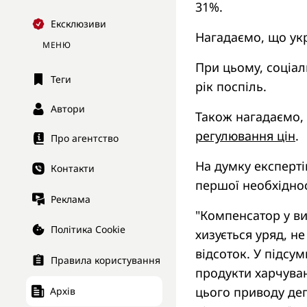
31%.
Ексклюзиви
Нагадаємо, що ук
МЕНЮ
При цьому, соціал
Теги
рік поспіль.
Автори
Також нагадаємо,
регулювання цін
.
Про агентство
На думку експерті
Контакти
першої необхіднос
Реклама
"Компенсатор у ви
Політика Cookie
хизується уряд, н
відсоток. У підсу
Правила користування
продукти харчуван
цього приводу деп
Архів