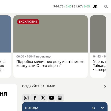
UK
RU
$
44.76
€
51.67
↑
0.07
↑
0.05
ЕКСКЛЮЗИВ
06:00
•
16047
перегляди
04:43
•
1094
, а
Підробка медичних документів може
Учень від
 як
коштувати Odrex ліцензії
Таїланду:
ф –
четверо 
СЛІДКУЙТЕ ЗА НАМИ
ння
ПОГОДА