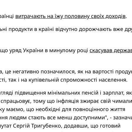
раїнці
витрачають на їжу половину своїх доходів
.
ьні продукти в країні відчутно дорожчають вже др
 що уряд України в минулому році
скасував держа
в, це негативно позначилося, як на вартості проду
ті, так і на купівельній спроможності населення.
гляді підвищення мінімальних пенсій і зарплат, я
е спрацьовує, тому що інфляція зжирає свій чимал
мку маємо, що необхідні для повноцінного життя
ня людям стають все менш доступними", - зазнач
утат Сергій Тригубенко, додавши, що готовий