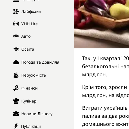
Лайфхаки
УНН Lite
Авто
Освіта
Так, у І кварталі 
Погода та довкілля
безалкогольні напо
млрд грн.
Нерухомість
Крім того, зросли 
Фінанси
млрд грн, на відпо
Кулінар
Витрати українців
Новини Бізнесу
палива за два рок
домашнього вжитку
Публікації