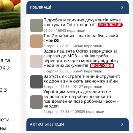
ПУБЛІКАЦІЇ
Підробка медичних документів може
коштувати Odrex ліцензії
ЕКСКЛЮЗИВ
06:00
•
16048
перегляди
Топ-7 крабових салатів на будь-який
смак
6 серпня, 08:19
•
54940
перегляди
Вдова пацієнта Odrex звернулася зі
скаргою до МОЗ – клініку треба
я та
перевірити через можливу підробку
медичних документів
ЕКСКЛЮЗИВ
76,2
6 серпня, 06:30
•
65641
перегляди
Вартість як стратегічний інструмент:
як дрони змінюють економіку війни
5 серпня, 12:55
•
92127
перегляди
0,3
Українцям можуть дозволити не
відповідати на робочі дзвінки та
повідомлення поза робочим часом -
нардеп
4 серпня, 17:53
•
109089
перегляди
мети
АКТУАЛЬНI ЛЮДИ
 на