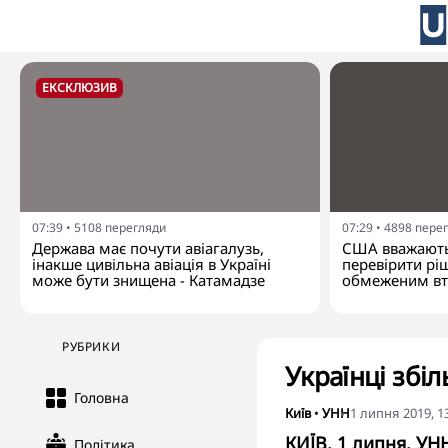
ЕКСКЛЮЗИВ
07:39
•
5108
перегляди
07:29
•
4898
пере
Держава має почути авіагалузь,
США вважають
інакше цивільна авіація в Україні
перевірити рі
може бути знищена - Катамадзе
обмеженим вт
РУБРИКИ
Українці збі
Головна
Київ
•
УНН
1 липня 2019, 1
КИЇВ. 1 липня. УН
Політика