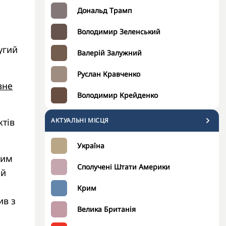
Дональд Трамп
Володимир Зеленський
угий
Валерій Залужний
Руслан Кравченко
вне
Володимир Крейденко
ктів
АКТУАЛЬНІ МІСЦЯ
Україна
ким
Сполучені Штати Америки
ий
Крим
ив з
Велика Британія