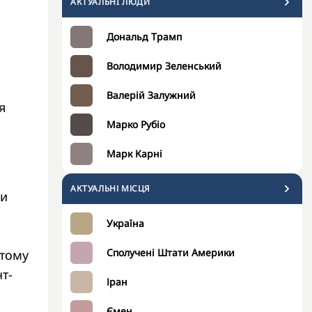
АКТУАЛЬНI ЛЮДИ
Дональд Трамп
Володимир Зеленський
Валерій Залужний
я
Марко Рубіо
Марк Карні
АКТУАЛЬНІ МІСЦЯ
ли
Україна
Сполучені Штати Америки
 тому
т-
Іран
Ємен