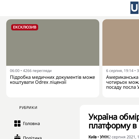
ЕКСКЛЮЗИВ
06:00
•
4266
перегляди
6 серпня, 19:14
•
3
Підробка медичних документів може
Американська 
коштувати Odrex ліцензії
чотирьох можл
посаду посла 
РУБРИКИ
Україна обмі
платформу в
Головна
Київ
•
УНН
2 серпня 2021, 
Політика