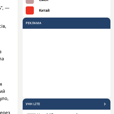
ь”, —
Китай
РЕКЛАМА
ів,
з
ла
я
кий
уло,
УНН LITE
через