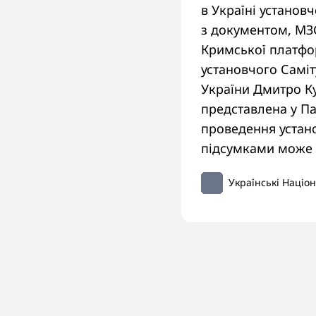
в Україні установ
з документом, МЗС
Кримської платфор
установчого Саміт
України Дмитро К
представлена у П
проведення устано
підсумками може 
Українські Націо