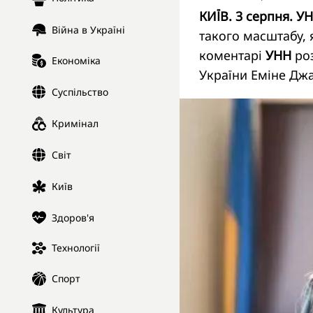
КИЇВ. 3 серпня. УН
Війна в Україні
такого масштабу, 
коментарі
УНН
роз
Економіка
України Еміне Дж
Суспільство
Кримінал
Світ
Київ
Здоров'я
Технології
Спорт
Культура