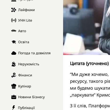
Лайфхаки
УНН Lite
Авто
Освіта
Погода та довкілля
Цитата (уточнено)
Нерухомість
“Ми дуже хочемо, 
Фінанси
ресурсу, такого р
Кулінар
ми будемо шукати 
„паркувати“ Крим
Новини Бізнесу
З її слів, Платф
Публікації