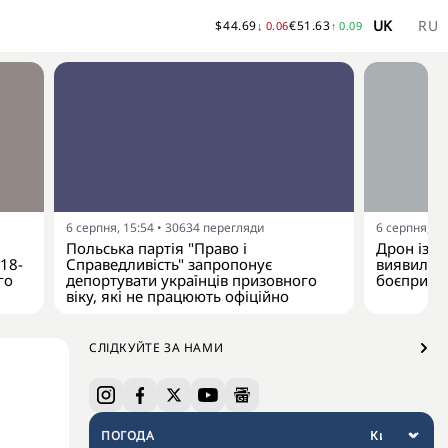
UK
RU
$
44.69
€
51.63
↓
0.06
↑
0.09
6 серпня, 15:54
•
30634
перегляди
6 серпня, 13
Польська партія "Право і
Дрон із в
 18-
Справедливість" запропонує
виявили б
го
депортувати українців призовного
боєприпа
віку, які не працюють офіційно
СЛІДКУЙТЕ ЗА НАМИ
ПОГОДА