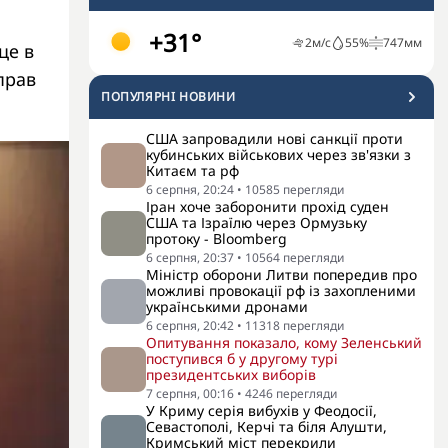
+31°
2
м/с
55
%
747
мм
це в
прав
ПОПУЛЯРНI НОВИНИ
США запровадили нові санкції проти
кубинських військових через зв'язки з
Китаєм та рф
6 серпня, 20:24
•
10585
перегляди
Іран хоче заборонити прохід суден
США та Ізраїлю через Ормузьку
протоку - Bloomberg
6 серпня, 20:37
•
10564
перегляди
Міністр оборони Литви попередив про
можливі провокації рф із захопленими
українськими дронами
6 серпня, 20:42
•
11318
перегляди
Опитування показало, кому Зеленський
поступився б у другому турі
президентських виборів
7 серпня, 00:16
•
4246
перегляди
У Криму серія вибухів у Феодосії,
Севастополі, Керчі та біля Алушти,
Кримський міст перекрили