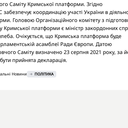
чого Саміту Кримської платформи. Згідно
 забезпечує координацію участі України в діяльно
ми. Головою Організаційного комітету з підготов
у Кримської платформи є міністр закордонних сп
улеба. Очікується, що Кримська платформа буде
арламентській асамблеї Ради Європи. Датою
вчого Саміту визначено 23 серпня 2021 року, за й
бути прийнята декларація.
нальні Новини
ПОЛІТИКА