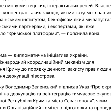
рез мову мистецьких, інтерактивних речей. Власне
е концентрат таких заходів, які ми готуємо з наши
їнським інститутом, бек-офісом який ми запусти
ськими партнерами, і експертами, які вже
оло “Кримської платформи”, — пояснила вона.
ма — дипломатична ініціатива України,
міжнародний координаційний механізм для
ня Криму до порядку денного, захисту прав люди
ня
деокупації півострова.
оку Володимир Зеленський підписав Указ “Про окр
і на деокупацію та реінтеграцію тимчасово окупо
ної Республіки Крим та міста Севастополя”, яким
ти Організаційний комітет з підготовки та прове