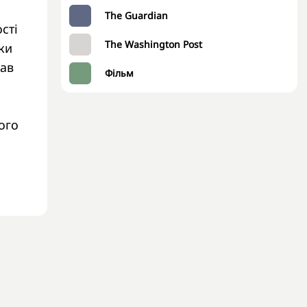
The Guardian
сті
The Washington Post
ки
рав
Фільм
ого