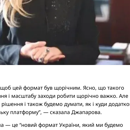
щоб цей формат був щорічним. Ясно, що такого
івня і масштабу заходи робити щорічно важко. Але
рішення і також будемо думати, як і куди додатк
ську платформу”, — сказала Джапарова.
орма — це “новий формат України, який ми будемо