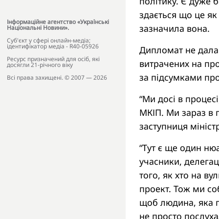
політику. Є дуже б
здається що це як 
Інформаційне агентство «Українські
зазначила вона.
Національні Новини».
Cуб'єкт у сфері онлайн-медіа;
ідентифікатор медіа - R40-05926
Дипломат не дала 
Ресурс призначений для осіб, які
витрачених на пров
досягли 21-річного віку
за підсумками про
Всі права захищені. © 2007 — 2026
“Ми досі в процесі
МКІП. Ми зараз в 
заступниця мініст
“Тут є ще один ню
учасники, делегац
того, як хто на в
проект. Тож ми со
щоб людина, яка п
не просто послуха