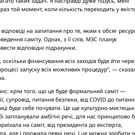
агато таких задач. Я насправді дуже тішусь, мені
раз той момент, коли кількість переходить у якіст
відповіді на запитання про те, яким є обсяг ресурс
едення саміту. Однак, з її слів, МЗС планує
вести відповідні підрахунки.
, оскільки фінансування всіх заходів буде йти чере
процесі запуску всіх можливих процедур”, — сказа
ра.
анс: крім того, що це буде формальний саміт —
ії, супровід, питання безпеки, від COVID до питанн
улиці буде себе почувати. Це ще культурно-мистець
бі запланували амбітні речі, для нас принципово б
риїхала на саміт, від президента до експерта,
ла, але і прожила певні речі. І це можна зробити 