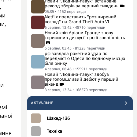
Новий "Людина-павук" встановив
рекорд зборів за перший тиждень
,
05:35
•
4152
перегляди
ми
Netflix представить "розширений
погляд" на Grand Theft Auto VI
ли,
6 серпня, 13:42
•
48710
перегляди
Новий кліп Аріани Гранде знову
спричинив дискусії про її зовнішність
6 серпня, 03:45
•
81228
перегляди
рф завдала ракетний удар по
передмістю Одеси по людному місцю
біля ринку
4 серпня, 08:46
•
155911
перегляди
Новий "Людина-павук" здобув
приголомшливий дебют у перший
вікенд
ни
3 серпня, 13:34
•
168570
перегляди
АКТУАЛЬНЕ
емі
ваної
Шахед-136
Техніка
дення