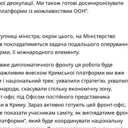
ї деокупації. Ми також готові досинхронізувати
̈ платформи із можливостями ООН”.
тупниці міністра, окрім цього, на Міністерство
в покладатиметься задача подальшого оперуванн
рми, її міжнародного елементу.
і вже дипломатичного фронту ця робота буде
 важливим внеском Кримської платформи ми вже
 і національний трек: ухвалили стратегію, ухвали
 народи, скасували спільну економічну зону,
т-офіс під Офісом постійного представника
и в Криму. Зараз активно готують цей фронт-офіс,
 показати учасникам саміту, як виглядатиме фрон
латформи“, який буде координувати національну