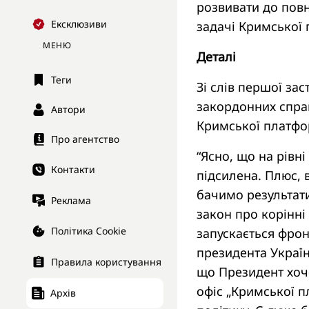
розвивати до повно
Ексклюзиви
задачі Кримськоі
МЕНЮ
Деталі
Теги
Зі слів першої зас
закордонних спра
Автори
Кримської платфо
Про агентство
“Ясно, що на рівн
Контакти
підсилена. Плюс,
бачимо результати
Реклама
закон про корінні
Політика Cookie
запускається фрон
президента Україн
Правила користування
що Президент хоче
офіс „Кримської п
Архів