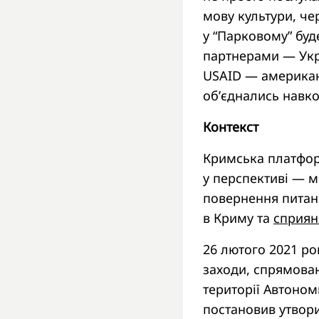
мову культури, че
у “Парковому” буд
партнерами — Укра
USAID — американ
об’єднались навк
Контекст
Кримська платфор
у перспективі — 
повернення питан
в Криму та
сприян
26 лютого 2021 р
заходи, спрямован
території Автоном
постановив утвори