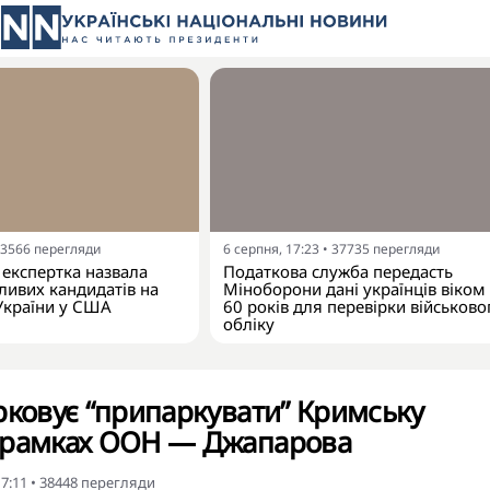
3566
перегляди
6 серпня, 17:23
•
37735
перегляди
експертка назвала
Податкова служба передасть
ивих кандидатів на
Міноборони дані українців віком
України у США
60 років для перевірки військово
обліку
рковує “припаркувати” Кримську
 рамках ООН — Джапарова
17:11
•
38448
перегляди