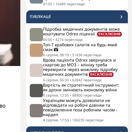
01:05
•
16489
перегляди
ПУБЛІКАЦІЇ
Підробка медичних документів може
коштувати Odrex ліцензії
ЕКСКЛЮЗИВ
06:00
•
4274
перегляди
Топ-7 крабових салатів на будь-який
смак
6 серпня, 08:19
•
51436
перегляди
Вдова пацієнта Odrex звернулася зі
скаргою до МОЗ – клініку треба
перевірити через можливу підробку
медичних документів
ЕКСКЛЮЗИВ
6 серпня, 06:30
•
62842
перегляди
Вартість як стратегічний інструмент:
як дрони змінюють економіку війни
5 серпня, 12:55
•
88900
перегляди
Українцям можуть дозволити не
ово
відповідати на робочі дзвінки та
повідомлення поза робочим часом -
нардеп
4 серпня, 17:53
•
106235
перегляди