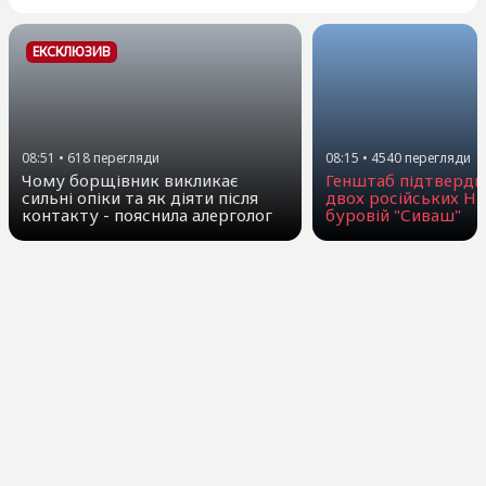
ЕКСКЛЮЗИВ
08:51
•
618
перегляди
08:15
•
4540
перегляди
Чому борщівник викликає
Генштаб підтверди
сильні опіки та як діяти після
двох російських НП
контакту - пояснила алерголог
буровій "Сиваш"