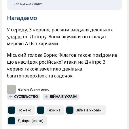
- зазначив Ганжа.
Нагадаємо
У середу, 3 червня, росіяни
завдали декількох
ударів
по Дніпру. Вони влучили по складах
мережі АТБ з харчами.
Міський голова Борис Філатов
також повідомив
,
що внаслідок російської атаки на Дніпро 3
червня також зачепило декілька
багатоповерхівок та садочок.
Євген Устименко
СУСПІЛЬСТВО
ВІЙНА В УКРАЇНІ
Пожежі
Техніка
Війна в Україні
Дніпро (місто)