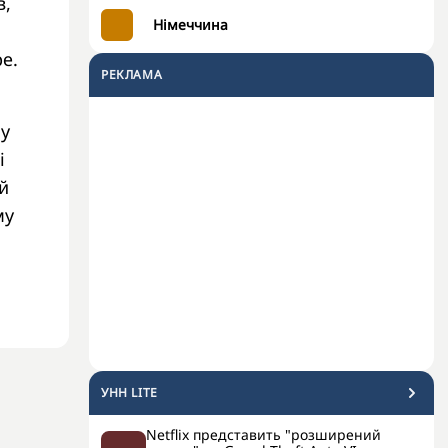
в,
Німеччина
е.
РЕКЛАМА
 у
і
й
му
УНН LITE
Netflix представить "розширений