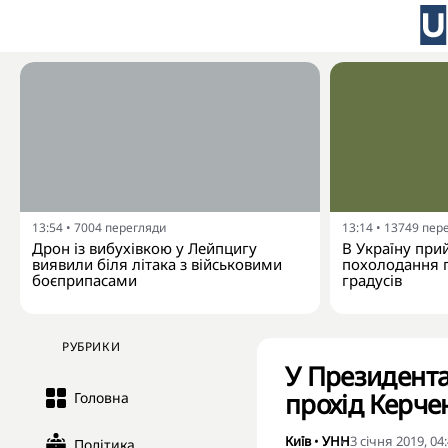
13:54
•
7004
перегляди
13:14
•
13749
пер
Дрон із вибухівкою у Лейпцигу
В Україну при
виявили біля літака з військовими
похолодання п
боєприпасами
градусів
РУБРИКИ
У Президента
прохід Керч
Головна
Київ
•
УНН
3 січня 2019, 04
Політика