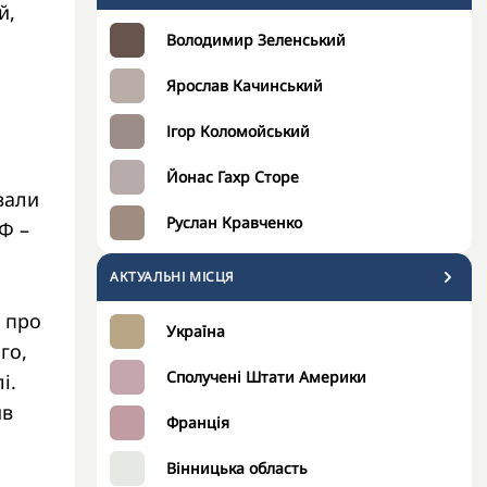
й,
Володимир Зеленський
Ярослав Качинський
Ігор Коломойський
Йонас Гахр Сторе
вали
Руслан Кравченко
РФ –
АКТУАЛЬНІ МІСЦЯ
н про
Україна
го,
Сполучені Штати Америки
і.
ив
Франція
Вінницька область