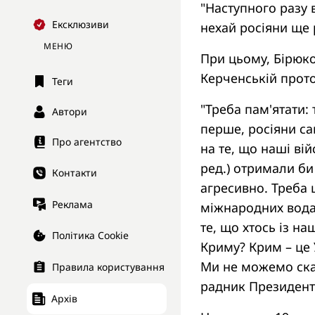
"Наступного разу 
Ексклюзиви
нехай росіяни ще 
МЕНЮ
При цьому, Бірюко
Керченській прото
Теги
"Треба пам'ятати: 
Автори
перше, росіяни с
Про агентство
на те, що наші вій
ред.) отримали би
Контакти
агресивно. Треба 
Реклама
міжнародних водах
те, що хтось із н
Політика Cookie
Криму? Крим – це 
Ми не можемо сказ
Правила користування
радник Президент
Архів