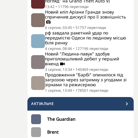
погляд" на Grand Theft Auto VI
13:42
•
11796
перегляди
Новий кліп Аріани Гранде знову
спричинив дискусії про її зовнішність
6 серпня, 03:45
•
51757
перегляди
рф завдала ракетний удар по
передмістю Одеси по людному місцю
біля ринку
4 серпня, 08:46
•
127196
перегляди
Новий "Людина-павук" здобув
приголомшливий дебют у перший
вікенд
3 серпня, 13:34
•
140469
перегляди
Продовження "Барбі" опинилося під
загрозою через затримку з угодами зі
зірками та режисеркою
1 серпня, 13:49
•
178561
перегляди
АКТУАЛЬНЕ
The Guardian
Brent