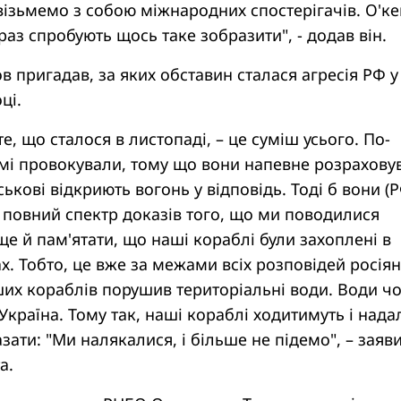
візьмемо з собою міжнародних спостерігачів. О'ке
раз спробують щось таке зобразити", - додав він.
в пригадав, за яких обставин сталася агресія РФ у
ці.
те, що сталося в листопаді, – це суміш усього. По-
амі провокували, тому що вони напевне розрахову
ськові відкриють вогонь у відповідь. Тоді б вони (
 повний спектр доказів того, що ми поводилися
ще й пам'ятати, що наші кораблі були захоплені в
. Тобто, це вже за межами всіх розповідей росія
аших кораблів порушив територіальні води. Води чо
Україна. Тому так, наші кораблі ходитимуть і надал
ати: "Ми налякалися, і більше не підемо", – заяв
а.