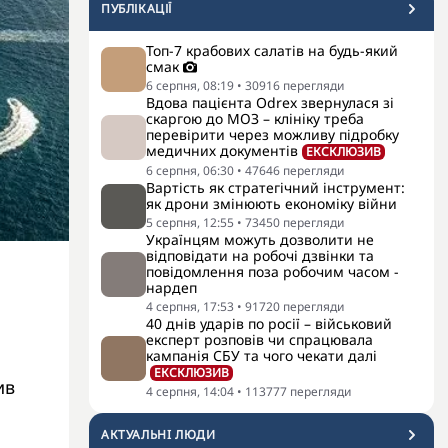
ПУБЛІКАЦІЇ
Топ-7 крабових салатів на будь-який
смак
6 серпня, 08:19
•
30916
перегляди
Вдова пацієнта Odrex звернулася зі
скаргою до МОЗ – клініку треба
перевірити через можливу підробку
медичних документів
ЕКСКЛЮЗИВ
6 серпня, 06:30
•
47646
перегляди
Вартість як стратегічний інструмент:
як дрони змінюють економіку війни
5 серпня, 12:55
•
73450
перегляди
Українцям можуть дозволити не
відповідати на робочі дзвінки та
повідомлення поза робочим часом -
нардеп
4 серпня, 17:53
•
91720
перегляди
40 днів ударів по росії – військовий
експерт розповів чи спрацювала
кампанія СБУ та чого чекати далі
ЕКСКЛЮЗИВ
ив
4 серпня, 14:04
•
113777
перегляди
АКТУАЛЬНI ЛЮДИ