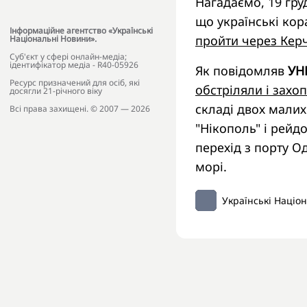
Нагадаємо, 19 гр
що українські ко
Інформаційне агентство «Українські
пройти через Кер
Національні Новини».
Cуб'єкт у сфері онлайн-медіа;
ідентифікатор медіа - R40-05926
Як повідомляв
УН
Ресурс призначений для осіб, які
обстріляли і захо
досягли 21-річного віку
складі двох малих
Всі права захищені. © 2007 — 2026
"Нікополь" і рейд
перехід з порту О
морі.
Українські Націо