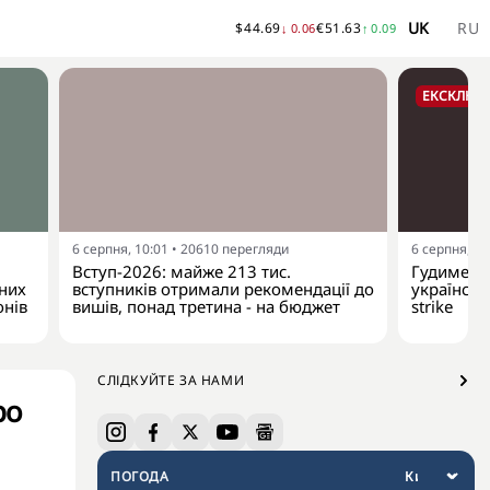
UK
RU
$
44.69
€
51.63
↓
0.06
↑
0.09
ЕКСКЛЮЗ
6 серпня, 10:01
•
20610
перегляди
6 серпня, 09
Вступ-2026: майже 213 тис.
Гудименко
йних
вступників отримали рекомендації до
українськ
онів
вишів, понад третина - на бюджет
strike
СЛІДКУЙТЕ ЗА НАМИ
ро
ПОГОДА