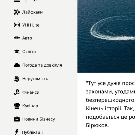
Лайфхаки
УНН Lite
Авто
Освіта
Погода та довкілля
Нерухомість
"Тут усе дуже про
законами, угодами
Фінанси
безперешкодного 
Кулінар
Кінець історії. Т
подобається це ро
Новини Бізнесу
Бірюков.
Публікації