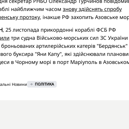
удня секретар РНБО Олександр Турчинов повідоми
раблі найближчим часом
знову здійснять спробу
ченську протоку
, інакше РФ захопить Азовське мор
Н
, 25 листопада прикордонні кораблі ФСБ РФ
пили
три судна Військово-морських сил ЗС України
 броньованих артилерійських катерів "Бердянськ" 
ового буксира "Яни Капу", які здійснювали планови
деси в Чорному морі в порт Маріуполь в Азовсько
нальні Новини
ПОЛІТИКА