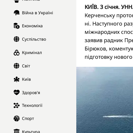
КИЇВ. 3 січня. УНН
Війна в Україні
Керченську проток
ні. Наступного ра
Економіка
міжнародних спост
Суспільство
заявив радник Пр
Бірюков, коменту
Кримінал
підготовку нового
Світ
Київ
Здоров'я
Технології
Спорт
Культура