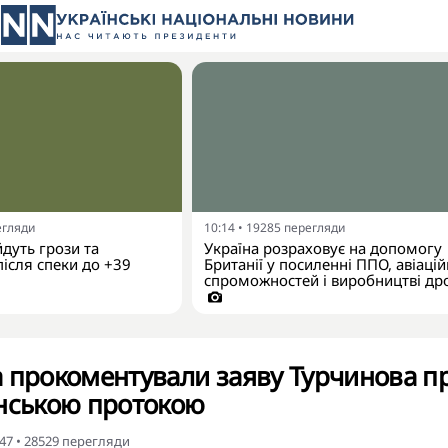
егляди
10:14
•
19285
перегляди
йдуть грози та
Україна розраховує на допомогу
ісля спеки до +39
Британії у посиленні ППО, авіаці
спроможностей і виробництві др
 прокоментували заяву Турчинова п
енською протокою
:47
•
28529
перегляди