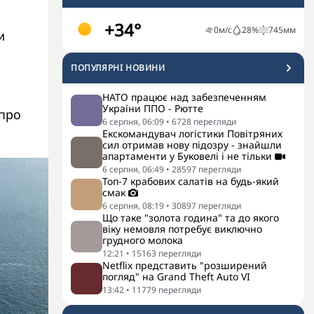
+34°
0
м/с
28
%
745
мм
и
ПОПУЛЯРНI НОВИНИ
НАТО працює над забезпеченням
України ППО - Рютте
 про
6 серпня, 06:09
•
6728
перегляди
Екскомандувач логістики Повітряних
сил отримав нову підозру - знайшли
апартаменти у Буковелі і не тільки
6 серпня, 06:49
•
28597
перегляди
Топ-7 крабових салатів на будь-який
смак
6 серпня, 08:19
•
30897
перегляди
Що таке "золота година" та до якого
віку немовля потребує виключно
грудного молока
12:21
•
15163
перегляди
Netflix представить "розширений
погляд" на Grand Theft Auto VI
13:42
•
11779
перегляди