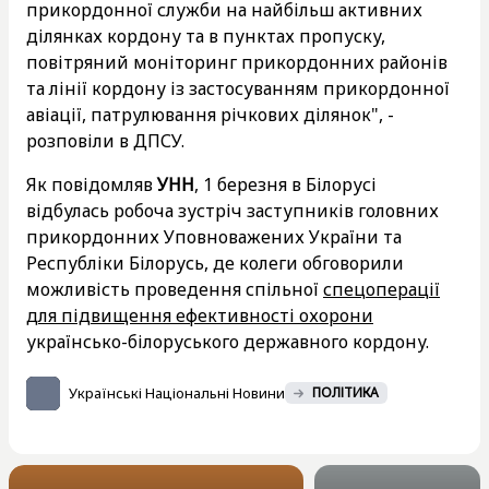
прикордонної служби на найбільш активних
ділянках кордону та в пунктах пропуску,
повітряний моніторинг прикордонних районів
та лінії кордону із застосуванням прикордонної
авіації, патрулювання річкових ділянок", -
розповіли в ДПСУ.
Як повідомляв
УНН
, 1 березня в Білорусі
відбулась робоча зустріч заступників головних
прикордонних Уповноважених України та
Республіки Білорусь, де колеги обговорили
можливість проведення спільної
спецоперації
для підвищення ефективності охорони
українсько-білоруського державного кордону.
Українські Національні Новини
ПОЛІТИКА