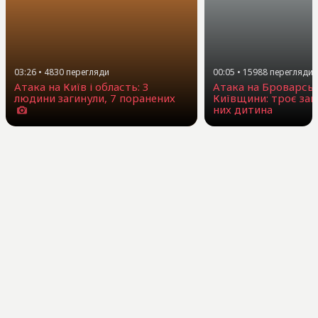
03:26
•
4830
перегляди
00:05
•
15988
перегляди
Атака на Київ і область: 3
Атака на Броварсь
людини загинули, 7 поранених
Київщини: троє заг
них дитина